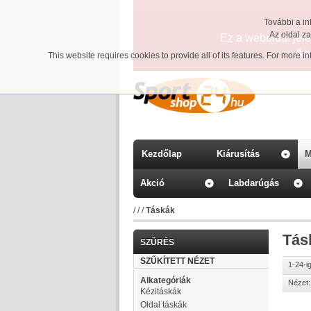
További a in
Az oldal z
Ez a weboldal jelen
A 
This website requires cookies to provide all of its features. For more 
Kezdőlap
Kiárusítás
M
Akció
Labdarúgás
/
/
/
Táskák
Tás
SZŰRÉS
SZŰKÍTETT NÉZET
1-24-i
Alkategóriák
Nézet:
Kézitáskák
Oldal táskák