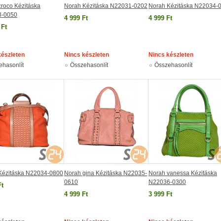
roco Kézitáska
Norah Kézitáska N22031-0202
Norah Kézitáska N22034-
8-0050
4 999 Ft
4 999 Ft
 Ft
készleten
Nincs készleten
Nincs készleten
ehasonlít
Összehasonlít
Összehasonlít
Kézitáska N22034-0800
Norah gina Kézitáska N22035-
Norah vanessa Kézitáska
0610
N22036-0300
Ft
4 999 Ft
3 999 Ft