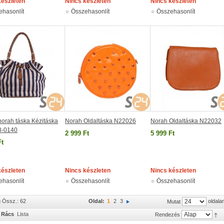
készleten
Nincs készleten
Nincs készleten
ehasonlít
Összehasonlít
Összehasonlít
orah táska Kézitáska
Norah Oldaltáska N22026
Norah Oldaltáska N22032
8-0140
2 999 Ft
5 999 Ft
Ft
készleten
Nincs készleten
Nincs készleten
ehasonlít
Összehasonlít
Összehasonlít
g Össz.: 62
Oldal:
1
2
3
oldala
Mutat
Rács
Lista
Rendezés