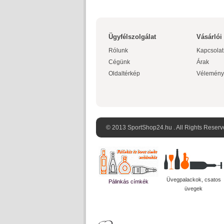
Ügyfélszolgálat
Vásárlói
Rólunk
Kapcsolat
Cégünk
Árak
Oldaltérkép
Vélemény
© 2013 SportShop24.hu . All Rights Reserv
Üvegpalackok, csatos
Pálinkás címkék
üvegek