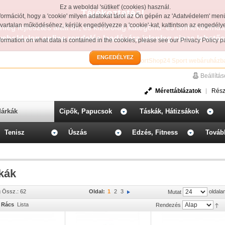
Ez a weboldal 'sütiket' (cookies) használ.
Tájékoztatás!
formációt, hogy a 'cookie' milyen adatokat tárol az Ön gépén az 'Adatvédelem' men
avartalan működéséhez, kérjük engedélyezze a 'cookie'-kat, kattintson az engedél
leg fejlesztés alatt áll, és kizárólag kategória- és termékbemut
weboldalon online rendelés leadására jelenleg nincs lehetős
information on what data is contained in the cookies, please see our
Privacy Policy 
ENGEDÉLYEZ
Üdvözöljük a SportShop24 Sport webáruházb
Beállítá
Mérettáblázatok
Rész
árkák
Cipők, Papucsok
Táskák, Hátizsákok
Tenisz
Úszás
Edzés, Fitness
Továb
kák
g Össz.: 62
Oldal:
1
2
3
oldala
Mutat
Rács
Lista
Rendezés