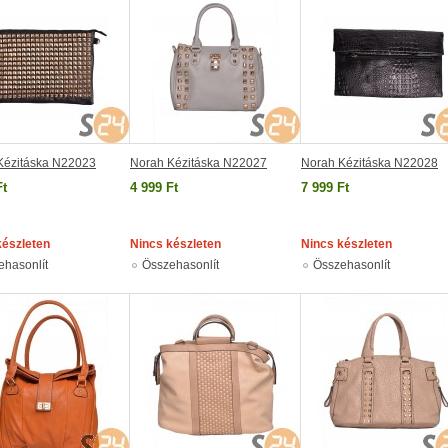
Kézitáska N22023
Norah Kézitáska N22027
Norah Kézitáska N22028
Ft
4 999 Ft
7 999 Ft
készleten
Nincs készleten
Nincs készleten
ehasonlít
Összehasonlít
Összehasonlít