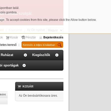
üpontban talál.
yezés gombra.
ató célokat szolgál.
ég.
page
. To accept cookies from this site, please click the Allow button below.
an!
Kapcsolat
Az Ön nyelve:
sok
Kosár
Pénztár
Bejelentkezés
letes kereső
Ruházat
Kiegészítők
bi sportágak
KOSÁR
nként
Az Ön bevásárlókosara üres.