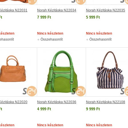
Kézitáska N22031
Norah Kézitáska N22034
Norah Kézitáska N22035
Ft
7 999 Ft
5 999 Ft
készleten
Nincs készleten
Nincs készleten
ehasonlít
Összehasonlít
Összehasonlít
Kézitáska N22020
Norah Kézitáska N22036
Norah Kézitáska N22108
Ft
4 999 Ft
9 999 Ft
készleten
Nincs készleten
Nincs készleten