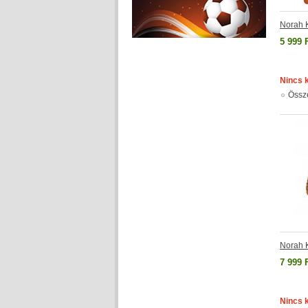
Norah 
5 999 
Nincs 
Össz
Norah 
7 999 
Nincs 