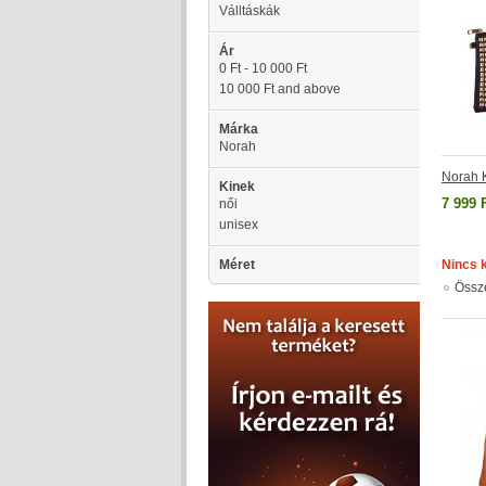
Válltáskák
Ár
0 Ft
-
10 000 Ft
10 000 Ft
and above
Márka
Norah
Norah 
Kinek
7 999 
női
unisex
Méret
Nincs 
Össz