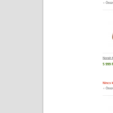
Össz
Norah 
5 999 
Nincs 
Össz