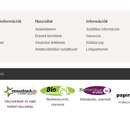
 információk
Használat
Információk
Adatvédelem
Szállítási információk
Eredeti termékek
Garancia
ek
Vásárlási feltételek
Elállási jog
Adattovábbítási nyilatkozat
Linkpartnerek
ed.
Bioélelmiszerek,
Babaápolás, pelenkák
Vászonképek és saját
Irodasz
vitaminok
fotóból vászonkép