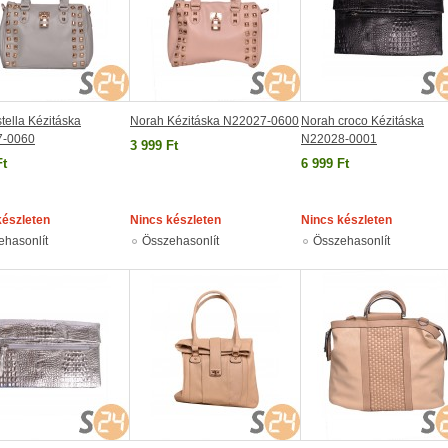
tella Kézitáska
Norah Kézitáska N22027-0600
Norah croco Kézitáska
7-0060
N22028-0001
3 999 Ft
Ft
6 999 Ft
készleten
Nincs készleten
Nincs készleten
ehasonlít
Összehasonlít
Összehasonlít