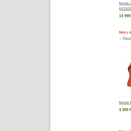
Norah c
N2202
14 999
Nincs 
Össz
Norah 
4 999 