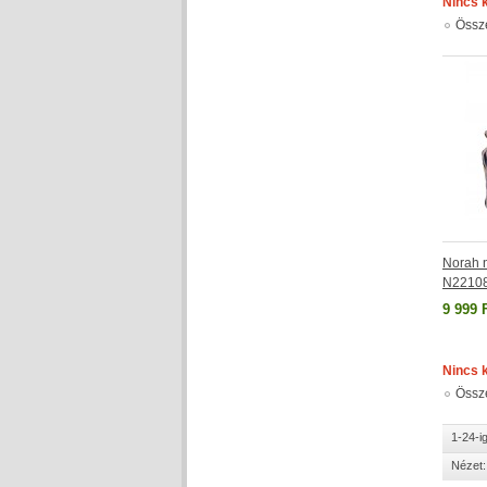
Nincs 
Össz
Norah n
N2210
9 999 
Nincs 
Össz
1-24-i
Nézet: