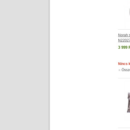
Norah s
N2202
3 999 
Nincs 
Össz