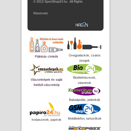
© 2013 SportShop24.hu . All Rights
Reserved.
Üvegpalackok, csatos
Pálinkás címkék
üvegek
Bioélelmiszerek,
Vászonképek és saját
vitaminok
fotóból vászonkép
Babaápolás, pelenkák
Mobiltelefon, tartozékok
Irodaszerek, papírok