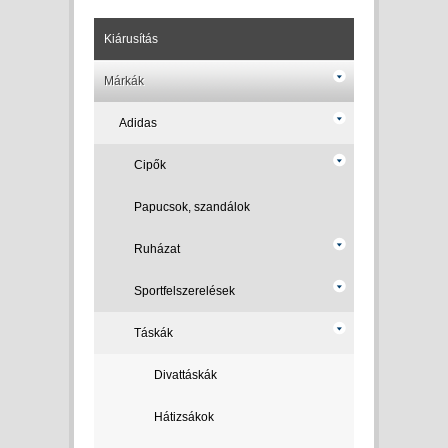
Kiárusítás
Márkák
Adidas
Cipők
Papucsok, szandálok
Ruházat
Sportfelszerelések
Táskák
Divattáskák
Hátizsákok