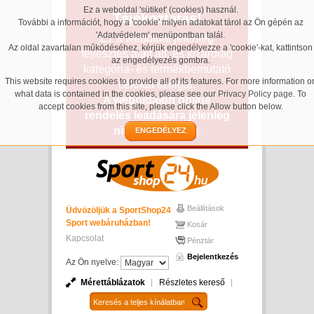
Ez a weboldal 'sütiket' (cookies) használ.
Tájékoztatás!
További a információt, hogy a 'cookie' milyen adatokat tárol az Ön gépén az
'Adatvédelem' menüpontban talál.
Ez a weboldal jelenleg
Az oldal zavartalan működéséhez, kérjük engedélyezze a 'cookie'-kat, kattintson
fejlesztés alatt áll, és kizárólag
az engedélyezés gombra.
kategória- és termékbemutató
This website requires cookies to provide all of its features. For more information o
célokat szolgál.
what data is contained in the cookies, please see our
Privacy Policy page
. To
A weboldalon online
accept cookies from this site, please click the Allow button below.
rendelés leadására jelenleg
nincs lehetőség.
ENGEDÉLYEZ
Beállítások
Üdvözöljük a SportShop24
Sport webáruházban!
Kosár
Kapcsolat
Pénztár
Bejelentkezés
Az Ön nyelve:
Mérettáblázatok
Részletes kereső