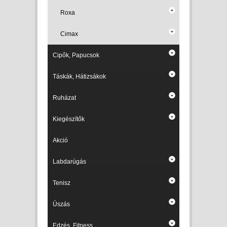
Roxa
Cimax
Cipők, Papucsok
Táskák, Hátizsákok
Ruházat
Kiegészítők
Akció
Labdarúgás
Tenisz
Úszás
Edzés, Fitness