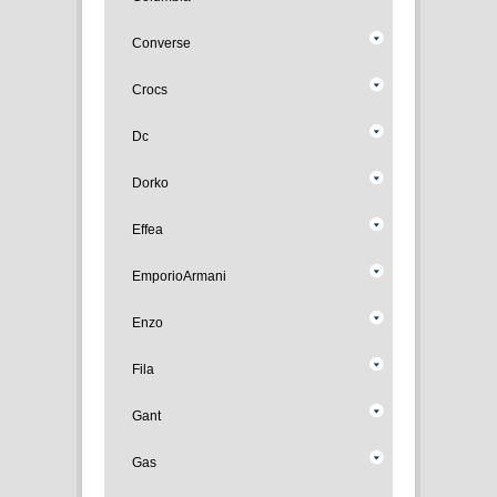
Converse
Crocs
Dc
Dorko
Effea
EmporioArmani
Enzo
Fila
Gant
Gas