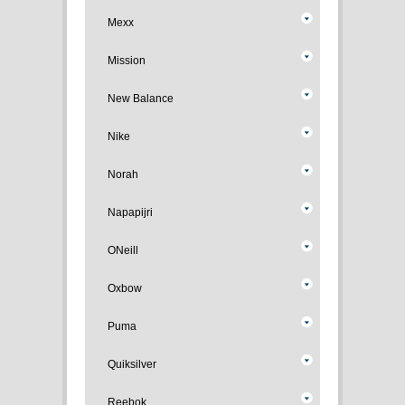
Mexx
Mission
New Balance
Nike
Norah
Napapijri
ONeill
Oxbow
Puma
Quiksilver
Reebok