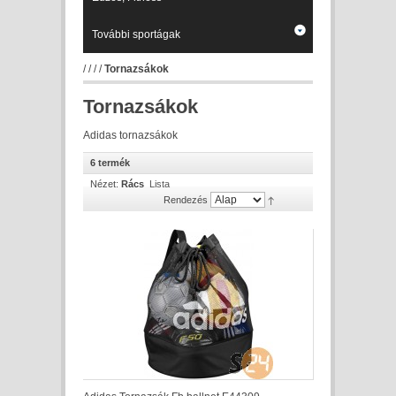
További sportágak
/
/
/
/
Tornazsákok
Tornazsákok
Adidas tornazsákok
6 termék
Nézet:
Rács
Lista
Rendezés