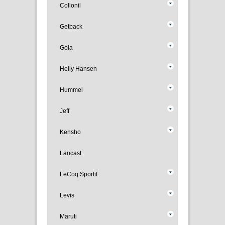
Collonil
Getback
Gola
Helly Hansen
Hummel
Jeff
Kensho
Lancast
LeCoq Sportif
Levis
Maruti