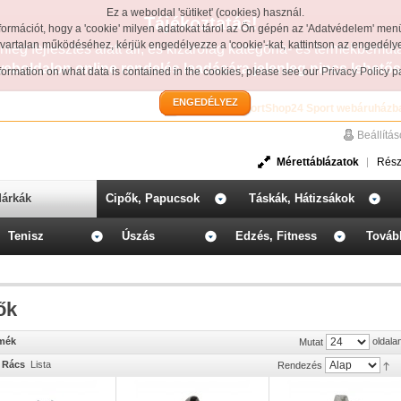
Ez a weboldal 'sütiket' (cookies) használ.
Tájékoztatás!
formációt, hogy a 'cookie' milyen adatokat tárol az Ön gépén az 'Adatvédelem' men
avartalan működéséhez, kérjük engedélyezze a 'cookie'-kat, kattintson az engedél
leg fejlesztés alatt áll, és kizárólag kategória- és termékbemut
weboldalon online rendelés leadására jelenleg nincs lehetős
information on what data is contained in the cookies, please see our
Privacy Policy 
ENGEDÉLYEZ
Üdvözöljük a SportShop24 Sport webáruházb
Beállítá
Mérettáblázatok
Rész
árkák
Cipők, Papucsok
Táskák, Hátizsákok
Tenisz
Úszás
Edzés, Fitness
Továb
ők
rmék
oldala
Mutat
Rács
Lista
Rendezés