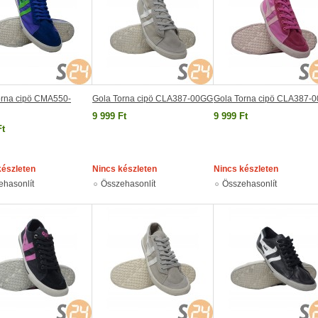
orna cipö CMA550-
Gola Torna cipö CLA387-00GG
Gola Torna cipö CLA387-
9 999 Ft
9 999 Ft
Ft
készleten
Nincs készleten
Nincs készleten
ehasonlít
Összehasonlít
Összehasonlít