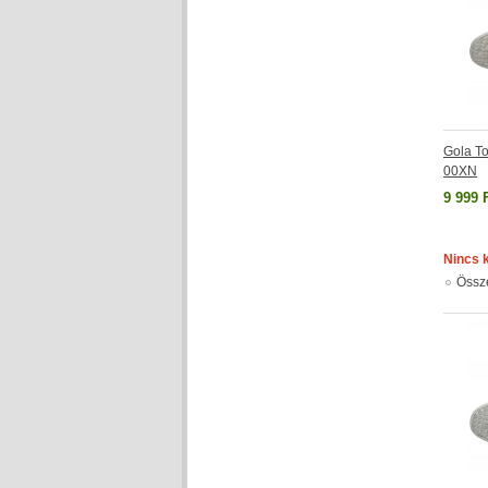
Gola T
00XN
9 999 
Nincs 
Össz