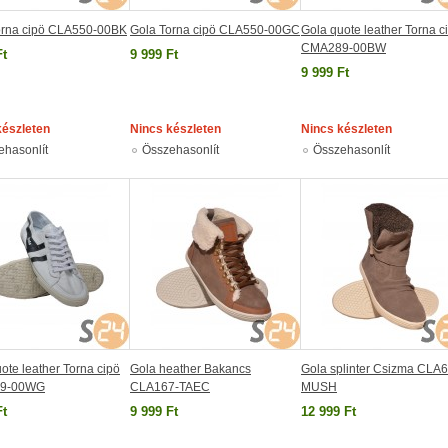
orna cipö CLA550-00BK
Gola Torna cipö CLA550-00GC
Gola quote leather Torna c
CMA289-00BW
Ft
9 999 Ft
9 999 Ft
készleten
Nincs készleten
Nincs készleten
ehasonlít
Összehasonlít
Összehasonlít
ote leather Torna cipö
Gola heather Bakancs
Gola splinter Csizma CLA6
9-00WG
CLA167-TAEC
MUSH
Ft
9 999 Ft
12 999 Ft