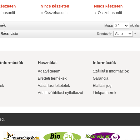
készleten
Nincs készleten
Nincs készleten
ehasonlít
Összehasonlít
Összehasonlít
rmék
oldala
Mutat
Rács
Lista
Rendezés
 információk
Használat
Információk
Adatvédelem
Szállítási információk
Eredeti termékek
Garancia
ek
Vásárlási feltételek
Elállási jog
Adattovábbítási nyilatkozat
Linkpartnerek
ed.