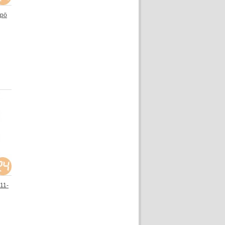
ipö
11-