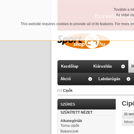
További a in
Az oldal z
Ez a weboldal jelen
A 
This website requires cookies to provide all of its features. For more 
Kezdőlap
Kiárusítás
M
Akció
Labdarúgás
/
/
/
Cipők
Cip
SZŰRÉS
SZŰKÍTETT NÉZET
21 te
Alkategóriák
Nézet:
Torna cipők
Bakancsok