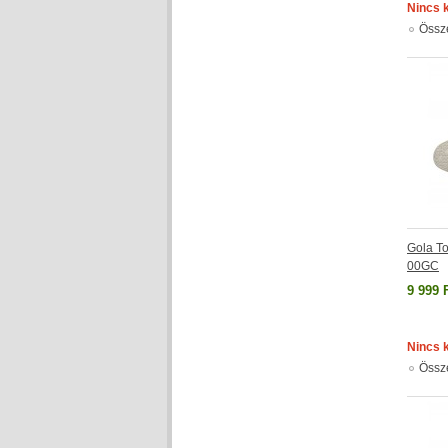
Nincs 
Össz
Gola T
00GC
9 999 
Nincs 
Össz