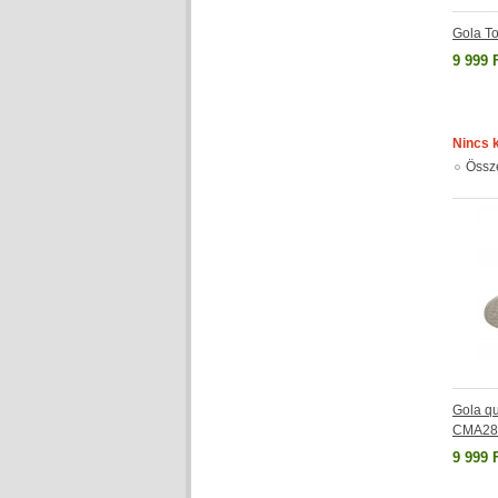
Gola T
9 999 
Nincs 
Össz
Gola qu
CMA28
9 999 