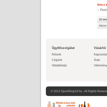
Nincs 
Össz
21 te
Nézet:
Ügyfélszolgálat
Vásárlói
Rólunk
Kapcsolat
Cégünk
Árak
Oldaltérkép
Vélemény
© 2013 SportShop24.hu . All Rights Reserv