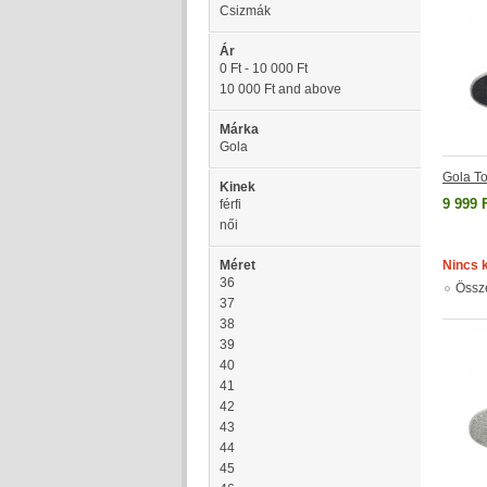
Csizmák
Ár
0 Ft
-
10 000 Ft
10 000 Ft
and above
Márka
Gola
Gola T
Kinek
9 999 
férfi
női
Méret
Nincs 
36
Össz
37
38
39
40
41
42
43
44
45