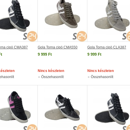
orna cipö CMA387
Gola Torna cipö CMA550
Gola Torna cipö CLA387
Ft
9 999 Ft
9 999 Ft
készleten
Nincs készleten
Nincs készleten
ehasonlít
Összehasonlít
Összehasonlít