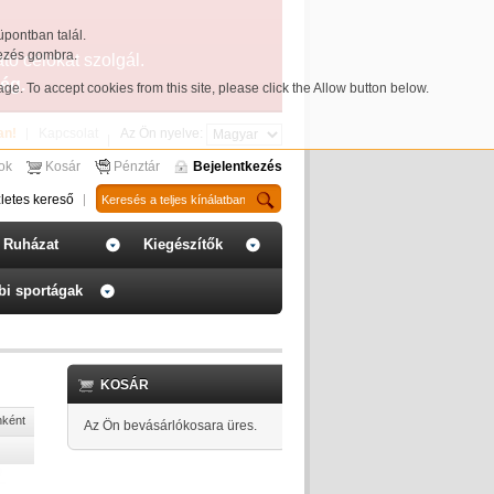
üpontban talál.
yezés gombra.
ató célokat szolgál.
ég.
page
. To accept cookies from this site, please click the Allow button below.
an!
Kapcsolat
Az Ön nyelve:
sok
Kosár
Pénztár
Bejelentkezés
letes kereső
Ruházat
Kiegészítők
bi sportágak
KOSÁR
nként
Az Ön bevásárlókosara üres.