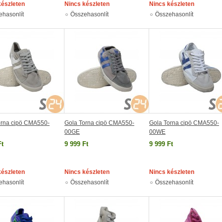
készleten
Nincs készleten
Nincs készleten
ehasonlít
Összehasonlít
Összehasonlít
orna cipö CMA550-
Gola Torna cipö CMA550-
Gola Torna cipö CMA550-
00GE
00WE
Ft
9 999 Ft
9 999 Ft
készleten
Nincs készleten
Nincs készleten
ehasonlít
Összehasonlít
Összehasonlít