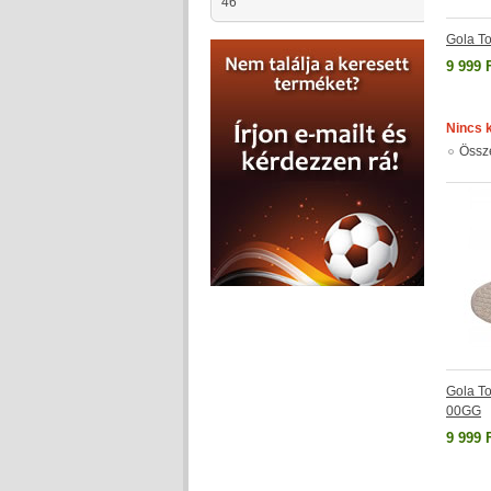
46
Gola T
9 999 
Nincs 
Össz
Gola T
00GG
9 999 