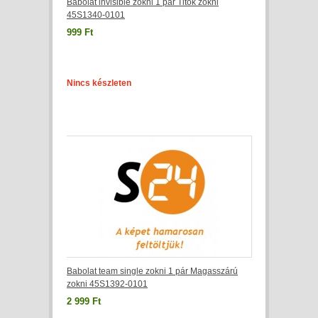
Babolat invisible zokni 1 pár Titok zokni
45S1340-0101
999 Ft
Nincs készleten
Babolat team single zokni 1 pár Magasszárú
zokni 45S1392-0101
2 999 Ft