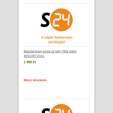
Babolat team socks x2 lady Titok zokni
45S1397-0101
1 999 Ft
Nincs készleten