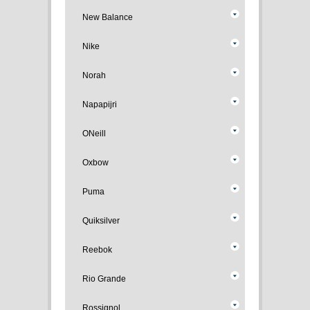
New Balance
Nike
Norah
Napapijri
ONeill
Oxbow
Puma
Quiksilver
Reebok
Rio Grande
Rossignol