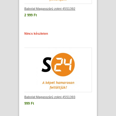
Babolat Magasszárú zokni 45S1392
2 999 Ft
Nincs készleten
Babolat Magasszárú zokni 45S1393
999 Ft