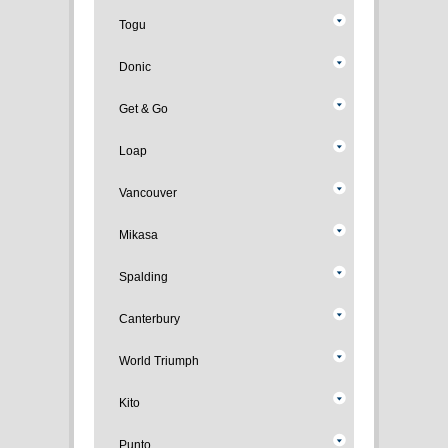
Togu
Donic
Get & Go
Loap
Vancouver
Mikasa
Spalding
Canterbury
World Triumph
Kito
Punto