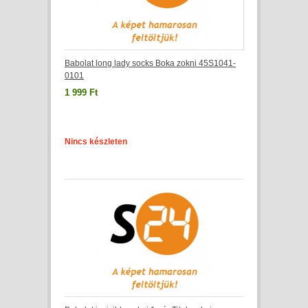
Babolat long lady socks Boka zokni 45S1041-
0101
1 999 Ft
Nincs készleten