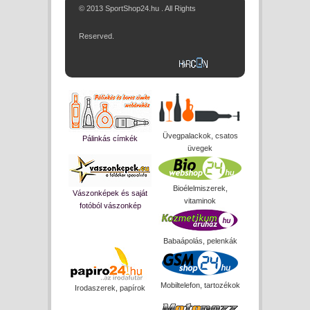
© 2013 SportShop24.hu . All Rights
Reserved.
Üvegpalackok, csatos
Pálinkás címkék
üvegek
Bioélelmiszerek,
Vászonképek és saját
vitaminok
fotóból vászonkép
Babaápolás, pelenkák
Mobiltelefon, tartozékok
Irodaszerek, papírok