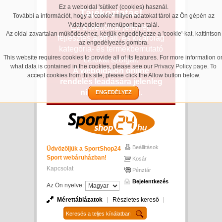
Ez a weboldal 'sütiket' (cookies) használ.
Tájékoztatás!
További a információt, hogy a 'cookie' milyen adatokat tárol az Ön gépén az
'Adatvédelem' menüpontban talál.
Ez a weboldal jelenleg
Az oldal zavartalan működéséhez, kérjük engedélyezze a 'cookie'-kat, kattintson
fejlesztés alatt áll, és kizárólag
az engedélyezés gombra.
kategória- és termékbemutató
This website requires cookies to provide all of its features. For more information o
célokat szolgál.
what data is contained in the cookies, please see our
Privacy Policy page
. To
A weboldalon online
accept cookies from this site, please click the Allow button below.
rendelés leadására jelenleg
nincs lehetőség.
ENGEDÉLYEZ
Beállítások
Üdvözöljük a SportShop24
Sport webáruházban!
Kosár
Kapcsolat
Pénztár
Bejelentkezés
Az Ön nyelve:
Mérettáblázatok
Részletes kereső