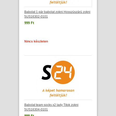
Babolat 1 pár babolat zokni Hosszúszárú zokni
5US16302-0101
999 Ft
Nincs készleten
Babolat team socks x2 lady Titok zokni
5US16304-0101
999 Ft