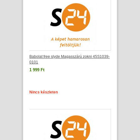
Babolat free slyde Magasszárú zokni 45S1039-
0101
1 999 Ft
Nincs készleten