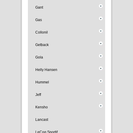
Gant
Gas
Collonil
Getback
Gola
Helly Hansen
Hummel
Jeff
Kensho
Lancast
LeCoq Sportif