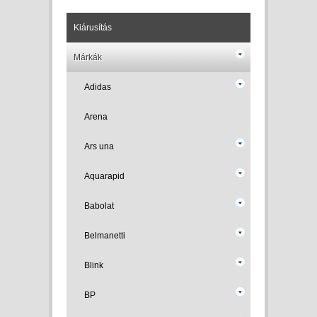
Kiárusítás
Márkák
Adidas
Arena
Ars una
Aquarapid
Babolat
Belmanetti
Blink
BP