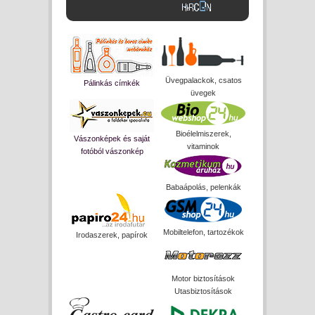
Üvegpalackok, csatos
Pálinkás címkék
üvegek
Bioélelmiszerek,
Vászonképek és saját
vitaminok
fotóból vászonkép
Babaápolás, pelenkák
Mobiltelefon, tartozékok
Irodaszerek, papírok
Motor biztosítások
Utasbiztosítások