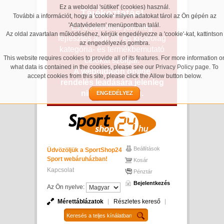
Ez a weboldal 'sütiket' (cookies) használ.
Tájékoztatás!
További a információt, hogy a 'cookie' milyen adatokat tárol az Ön gépén az
'Adatvédelem' menüpontban talál.
Ez a weboldal jelenleg
Az oldal zavartalan működéséhez, kérjük engedélyezze a 'cookie'-kat, kattintson
fejlesztés alatt áll, és kizárólag
az engedélyezés gombra.
kategória- és termékbemutató
This website requires cookies to provide all of its features. For more information o
célokat szolgál.
what data is contained in the cookies, please see our
Privacy Policy page
. To
A weboldalon online
accept cookies from this site, please click the Allow button below.
rendelés leadására jelenleg
nincs lehetőség.
ENGEDÉLYEZ
Beállítások
Üdvözöljük a SportShop24
Sport webáruházban!
Kosár
Kapcsolat
Pénztár
Bejelentkezés
Az Ön nyelve:
Mérettáblázatok
Részletes kereső