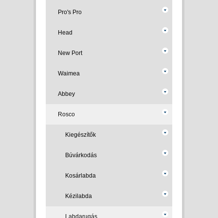
Pro's Pro
Head
New Port
Waimea
Abbey
Rosco
Kiegészítők
Búvárkodás
Kosárlabda
Kézilabda
Labdarugás