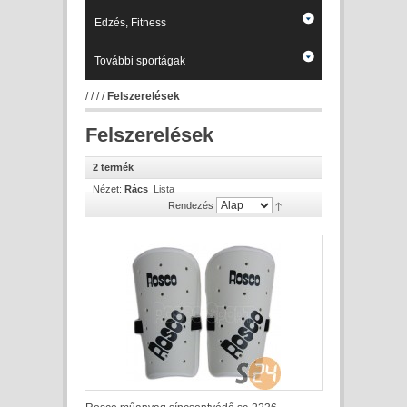
Edzés, Fitness
További sportágak
/
/
/
/
Felszerelések
Felszerelések
2 termék
Nézet:
Rács
Lista
Rendezés