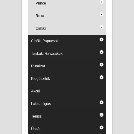
Prince
Roxa
Cimax
Cipők, Papucsok
Táskák, Hátizsákok
Ruházat
Kiegészítők
Akció
Labdarúgás
Tenisz
Úszás