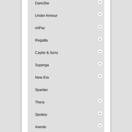
Dare2be
Under Armour
miPac
Regatta
Cayler & Sons
Superga
New Era
Spartan
Thera
Spokey
Avento