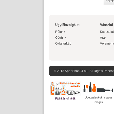
Nézet:
Ügyfélszolgálat
Vásárlói
Rólunk
Kapcsolat
Cégünk
Árak
Oldaltérkép
Vélemény
© 2013 SportShop24.hu . All Rights Reserv
Üvegpalackok, csatos
Pálinkás címkék
üvegek