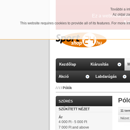
További a in
Az oldal z
Ez a weboldal jelen
A 
This website requires cookies to provide all of its features. For more 
Kezdőlap
Kiárusítás
M
Akció
Labdarúgás
/
/
/
/
Pólók
Pól
SZŰRÉS
SZŰKÍTETT NÉZET
11 te
Ár
Nézet:
4 000 Ft
-
5 000 Ft
7 000 Ft
and above