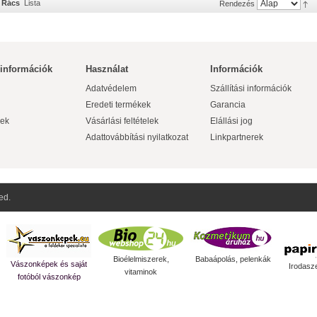
Rács
Lista
Rendezés
 információk
Használat
Információk
Adatvédelem
Szállítási információk
Eredeti termékek
Garancia
ek
Vásárlási feltételek
Elállási jog
Adattovábbítási nyilatkozat
Linkpartnerek
ed.
Bioélelmiszerek,
Babaápolás, pelenkák
Vászonképek és saját
Irodasz
vitaminok
fotóból vászonkép