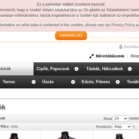
Ez a weboldal 'sütiket' (cookies) használ.
Tájékoztatás!
formációt, hogy a 'cookie' milyen adatokat tárol az Ön gépén az 'Adatvédelem' men
avartalan működéséhez, kérjük engedélyezze a 'cookie'-kat, kattintson az engedél
leg fejlesztés alatt áll, és kizárólag kategória- és termékbemut
weboldalon online rendelés leadására jelenleg nincs lehetős
information on what data is contained in the cookies, please see our
Privacy Policy 
ENGEDÉLYEZ
Üdvözöljük a SportShop24 Sport webáruházb
Beállítá
Mérettáblázatok
Rész
árkák
Cipők, Papucsok
Táskák, Hátizsákok
Tenisz
Úszás
Edzés, Fitness
Továb
ók
rmék
oldala
Mutat
Rács
Lista
Rendezés