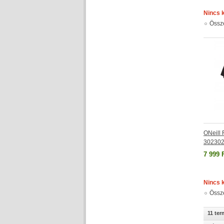
Nincs 
Össz
ONeill R
302302
7 999 
Nincs 
Össz
11 te