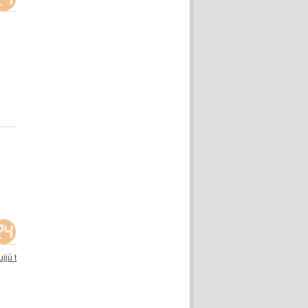
jjú t