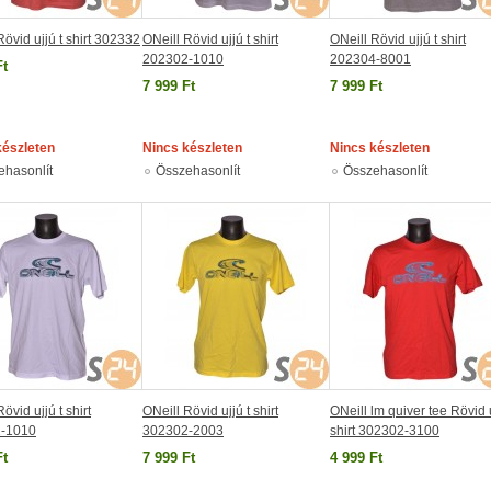
Rövid ujjú t shirt 302332
ONeill Rövid ujjú t shirt
ONeill Rövid ujjú t shirt
202302-1010
202304-8001
Ft
7 999 Ft
7 999 Ft
készleten
Nincs készleten
Nincs készleten
ehasonlít
Összehasonlít
Összehasonlít
övid ujjú t shirt
ONeill Rövid ujjú t shirt
ONeill lm quiver tee Rövid u
-1010
302302-2003
shirt 302302-3100
Ft
7 999 Ft
4 999 Ft