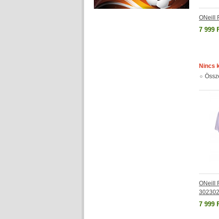
ONeill 
7 999 
Nincs 
Össz
ONeill R
302302
7 999 