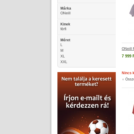
Márka
ONeill
Kinek
férfi
Méret
L
ONeill 
M
7 999 
XL
XXL
Nincs 
Össz