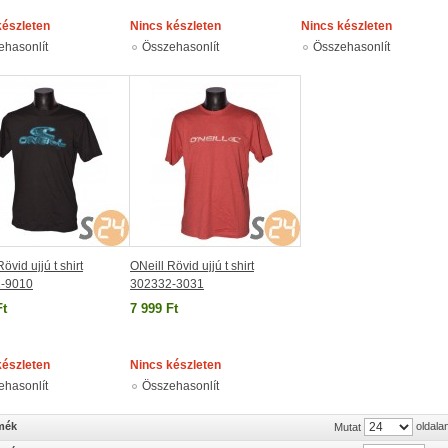
készleten
Nincs készleten
Nincs készleten
ehasonlít
Összehasonlít
Összehasonlít
övid ujjú t shirt
ONeill Rövid ujjú t shirt
-9010
302332-3031
Ft
7 999 Ft
készleten
Nincs készleten
ehasonlít
Összehasonlít
rmék
oldala
Mutat