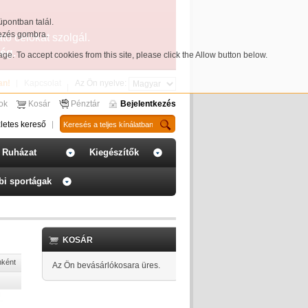
üpontban talál.
yezés gombra.
ató célokat szolgál.
ég.
page
. To accept cookies from this site, please click the Allow button below.
an!
Kapcsolat
Az Ön nyelve:
sok
Kosár
Pénztár
Bejelentkezés
letes kereső
Ruházat
Kiegészítők
bi sportágak
KOSÁR
nként
Az Ön bevásárlókosara üres.