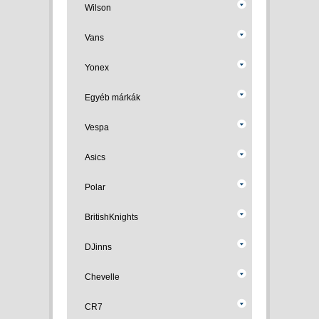
Wilson
Vans
Yonex
Egyéb márkák
Vespa
Asics
Polar
BritishKnights
DJinns
Chevelle
CR7