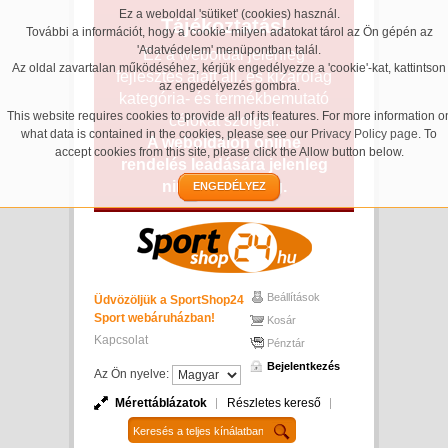
Ez a weboldal 'sütiket' (cookies) használ.
Tájékoztatás!
További a információt, hogy a 'cookie' milyen adatokat tárol az Ön gépén az
'Adatvédelem' menüpontban talál.
Ez a weboldal jelenleg
Az oldal zavartalan működéséhez, kérjük engedélyezze a 'cookie'-kat, kattintson
fejlesztés alatt áll, és kizárólag
az engedélyezés gombra.
kategória- és termékbemutató
This website requires cookies to provide all of its features. For more information o
célokat szolgál.
what data is contained in the cookies, please see our
Privacy Policy page
. To
A weboldalon online
accept cookies from this site, please click the Allow button below.
rendelés leadására jelenleg
nincs lehetőség.
ENGEDÉLYEZ
Beállítások
Üdvözöljük a SportShop24
Sport webáruházban!
Kosár
Kapcsolat
Pénztár
Bejelentkezés
Az Ön nyelve:
Mérettáblázatok
Részletes kereső