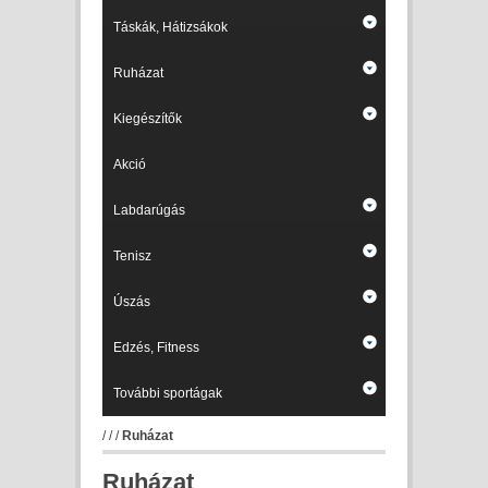
Táskák, Hátizsákok
Ruházat
Kiegészítők
Akció
Labdarúgás
Tenisz
Úszás
Edzés, Fitness
További sportágak
/
/
/
Ruházat
Ruházat