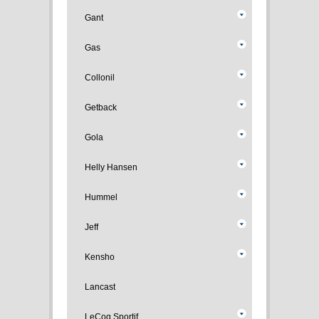
Gant
Gas
Collonil
Getback
Gola
Helly Hansen
Hummel
Jeff
Kensho
Lancast
LeCoq Sportif