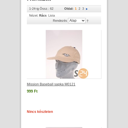
1-24-ig Össz.: 62
Oldal:
1
2
3
Nézet:
Rács
Lista
Rendezés
Mission Baseball sapka M0121
999 Ft
Nincs készleten