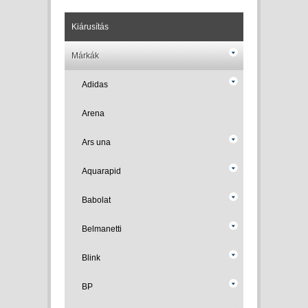
Kiárusítás
Márkák
Adidas
Arena
Ars una
Aquarapid
Babolat
Belmanetti
Blink
BP