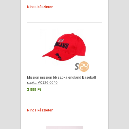
Nincs készleten
Mission mission bb sapka england Baseball
sapka M0126-0640
3 999 Ft
Nincs készleten