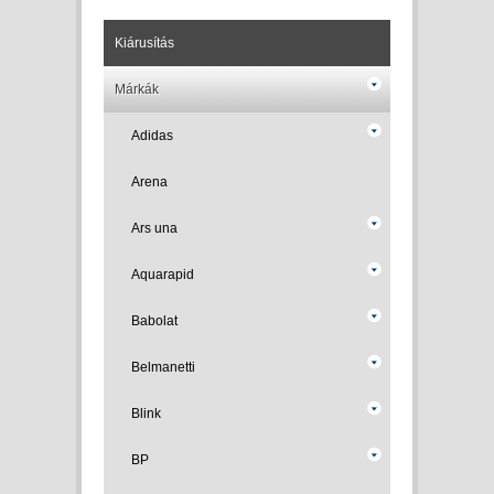
Kiárusítás
Márkák
Adidas
Arena
Ars una
Aquarapid
Babolat
Belmanetti
Blink
BP