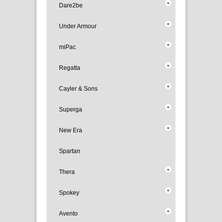
Dare2be
Under Armour
miPac
Regatta
Cayler & Sons
Superga
New Era
Spartan
Thera
Spokey
Avento