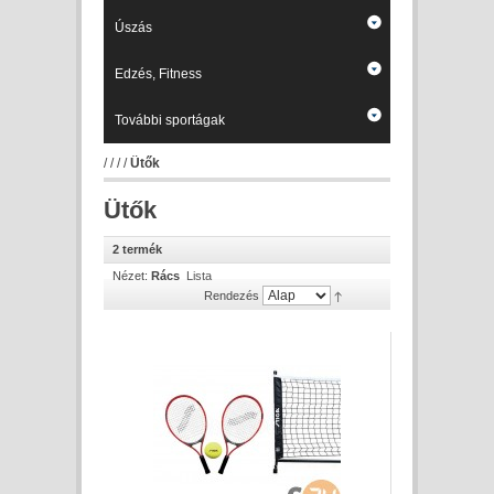
Úszás
Edzés, Fitness
További sportágak
/
/
/
/
Ütők
Ütők
2 termék
Nézet:
Rács
Lista
Rendezés