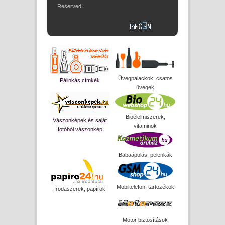
Reserved.
Üvegpalackok, csatos
Pálinkás címkék
üvegek
Bioélelmiszerek,
Vászonképek és saját
vitaminok
fotóból vászonkép
Babaápolás, pelenkák
Mobiltelefon, tartozékok
Irodaszerek, papírok
Motor biztosítások