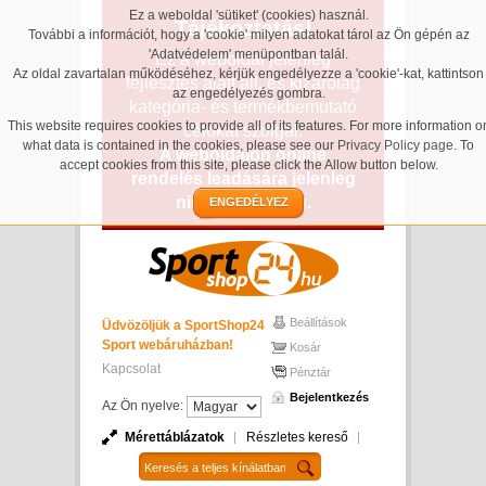
Ez a weboldal 'sütiket' (cookies) használ.
Tájékoztatás!
További a információt, hogy a 'cookie' milyen adatokat tárol az Ön gépén az
'Adatvédelem' menüpontban talál.
Ez a weboldal jelenleg
Az oldal zavartalan működéséhez, kérjük engedélyezze a 'cookie'-kat, kattintson
fejlesztés alatt áll, és kizárólag
az engedélyezés gombra.
kategória- és termékbemutató
This website requires cookies to provide all of its features. For more information o
célokat szolgál.
what data is contained in the cookies, please see our
Privacy Policy page
. To
A weboldalon online
accept cookies from this site, please click the Allow button below.
rendelés leadására jelenleg
nincs lehetőség.
ENGEDÉLYEZ
Beállítások
Üdvözöljük a SportShop24
Sport webáruházban!
Kosár
Kapcsolat
Pénztár
Bejelentkezés
Az Ön nyelve:
Mérettáblázatok
Részletes kereső