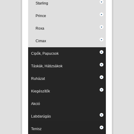
Starling
Prince
Roxa
Cimax
Cipők, Papucsok
Táskák, Hátizsákok
Ruházat
Kiegészítők
Akció
Labdarúgás
Tenisz