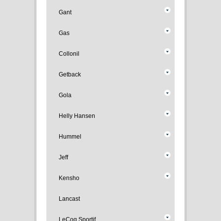
Gant
Gas
Collonil
Getback
Gola
Helly Hansen
Hummel
Jeff
Kensho
Lancast
LeCoq Sportif