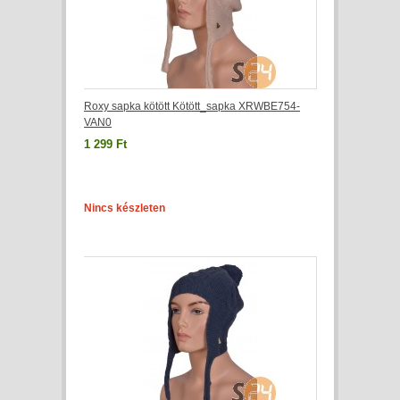
Roxy sapka kötött Kötött_sapka XRWBE754-
VAN0
1 299 Ft
Nincs készleten