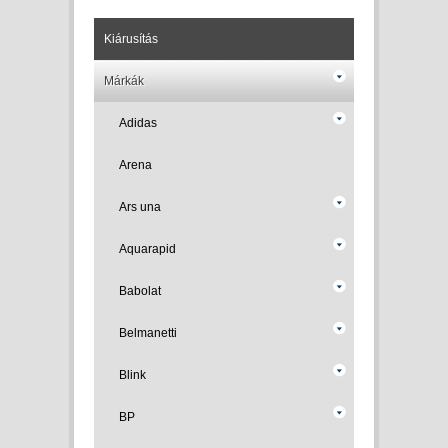
Kiárusítás
Márkák
Adidas
Arena
Ars una
Aquarapid
Babolat
Belmanetti
Blink
BP