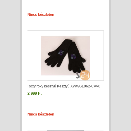
Nincs készleten
Roxy roxy kesztyű Kesztyű XWWGL062-CAV0
2 999 Ft
Nincs készleten