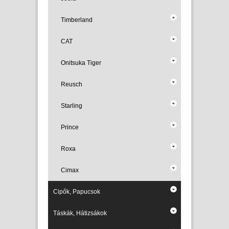
Timberland
CAT
Onitsuka Tiger
Reusch
Starling
Prince
Roxa
Cimax
Cipők, Papucsok
Táskák, Hátizsákok