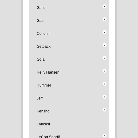
Gant
Gas
Collonil
Getback
Gola
Helly Hansen
Hummel
Jeff
Kensho
Lancast
LeCoq Sportif