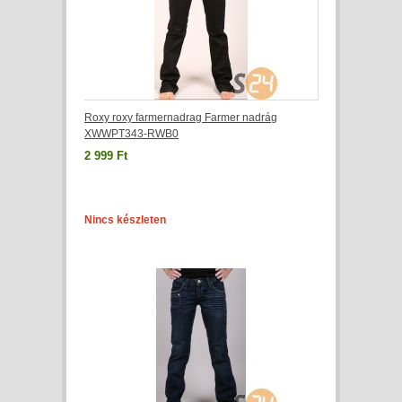
Roxy roxy farmernadrag Farmer nadrág
XWWPT343-RWB0
2 999 Ft
Nincs készleten