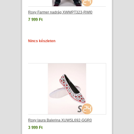
Roxy Farmer nadrág XWWPT323-RWI0
7 999 Ft
Nincs készleten
Roxy laura Balerina XUWSL692-GGR0
3 999 Ft