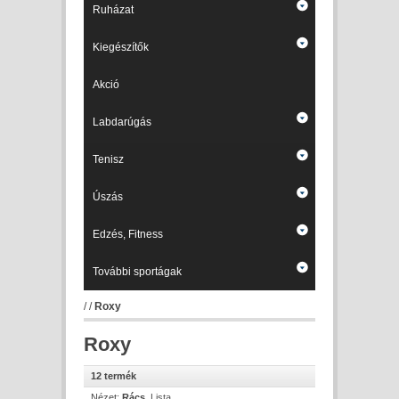
Ruházat
Kiegészítők
Akció
Labdarúgás
Tenisz
Úszás
Edzés, Fitness
További sportágak
/
/
Roxy
Roxy
12 termék
Nézet:
Rács
Lista