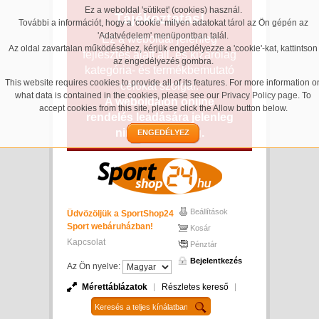
Ez a weboldal 'sütiket' (cookies) használ.
Tájékoztatás!
További a információt, hogy a 'cookie' milyen adatokat tárol az Ön gépén az
'Adatvédelem' menüpontban talál.
Ez a weboldal jelenleg
Az oldal zavartalan működéséhez, kérjük engedélyezze a 'cookie'-kat, kattintson
fejlesztés alatt áll, és kizárólag
az engedélyezés gombra.
kategória- és termékbemutató
This website requires cookies to provide all of its features. For more information o
célokat szolgál.
what data is contained in the cookies, please see our
Privacy Policy page
. To
A weboldalon online
accept cookies from this site, please click the Allow button below.
rendelés leadására jelenleg
nincs lehetőség.
ENGEDÉLYEZ
Beállítások
Üdvözöljük a SportShop24
Sport webáruházban!
Kosár
Kapcsolat
Pénztár
Bejelentkezés
Az Ön nyelve:
Mérettáblázatok
Részletes kereső