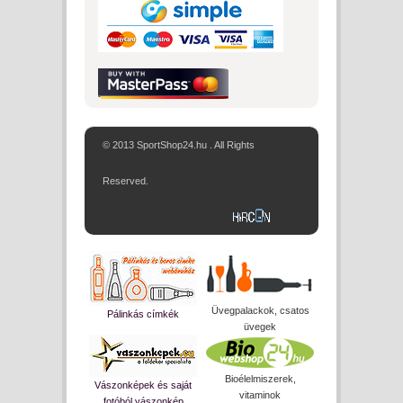
© 2013 SportShop24.hu . All Rights
Reserved.
Üvegpalackok, csatos
Pálinkás címkék
üvegek
Bioélelmiszerek,
Vászonképek és saját
vitaminok
fotóból vászonkép