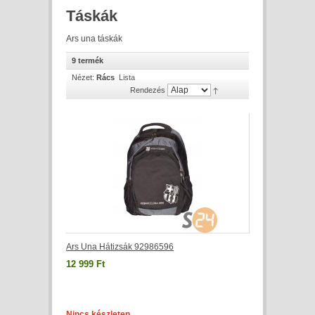
Táskák
Ars una táskák
9 termék
Nézet:
Rács
Lista
Rendezés
Ars Una Hátizsák 92986596
12 999 Ft
Nincs készleten