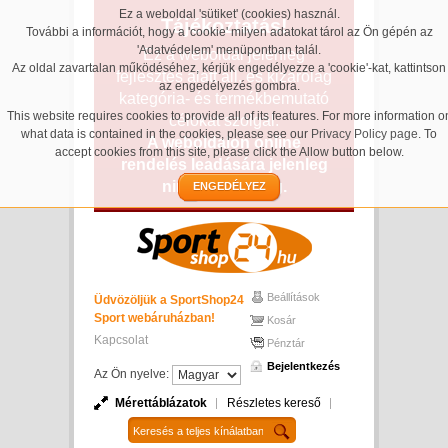
Ez a weboldal 'sütiket' (cookies) használ.
Tájékoztatás!
További a információt, hogy a 'cookie' milyen adatokat tárol az Ön gépén az
'Adatvédelem' menüpontban talál.
Ez a weboldal jelenleg
Az oldal zavartalan működéséhez, kérjük engedélyezze a 'cookie'-kat, kattintson
fejlesztés alatt áll, és kizárólag
az engedélyezés gombra.
kategória- és termékbemutató
This website requires cookies to provide all of its features. For more information o
célokat szolgál.
what data is contained in the cookies, please see our
Privacy Policy page
. To
A weboldalon online
accept cookies from this site, please click the Allow button below.
rendelés leadására jelenleg
nincs lehetőség.
ENGEDÉLYEZ
Beállítások
Üdvözöljük a SportShop24
Sport webáruházban!
Kosár
Kapcsolat
Pénztár
Bejelentkezés
Az Ön nyelve:
Mérettáblázatok
Részletes kereső