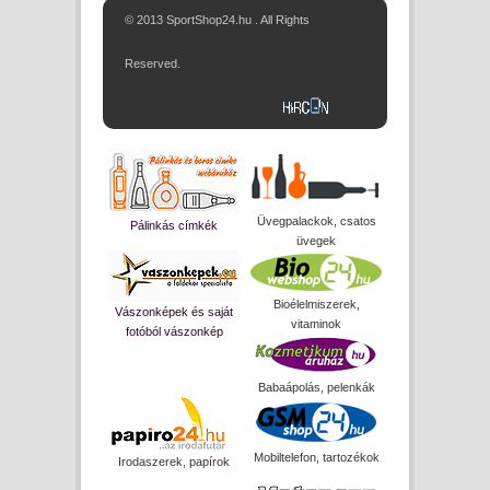
© 2013 SportShop24.hu . All Rights
Reserved.
Üvegpalackok, csatos
Pálinkás címkék
üvegek
Bioélelmiszerek,
Vászonképek és saját
vitaminok
fotóból vászonkép
Babaápolás, pelenkák
Mobiltelefon, tartozékok
Irodaszerek, papírok