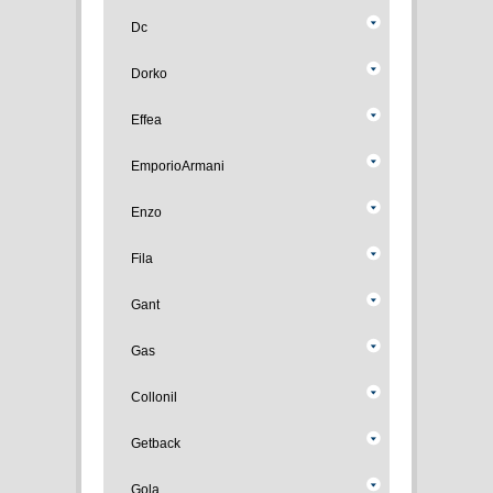
Dc
Dorko
Effea
EmporioArmani
Enzo
Fila
Gant
Gas
Collonil
Getback
Gola