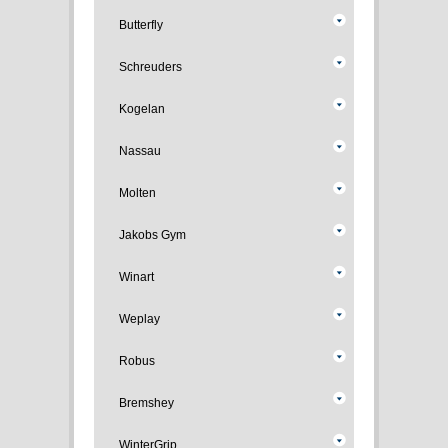
Butterfly
Schreuders
Kogelan
Nassau
Molten
Jakobs Gym
Winart
Weplay
Robus
Bremshey
WinterGrip