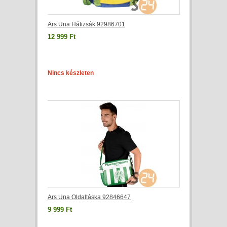
Ars Una Hátizsák 92986701
12 999 Ft
Nincs készleten
Ars Una Oldaltáska 92846647
9 999 Ft