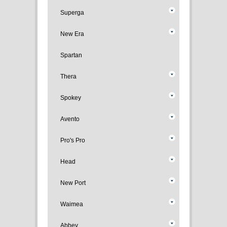
Superga
New Era
Spartan
Thera
Spokey
Avento
Pro's Pro
Head
New Port
Waimea
Abbey