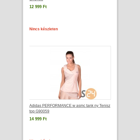
12 999 Ft
Nincs készleten
Adidas PERFORMANCE w asmc tank ny Tenisz
top G90059
14 999 Ft