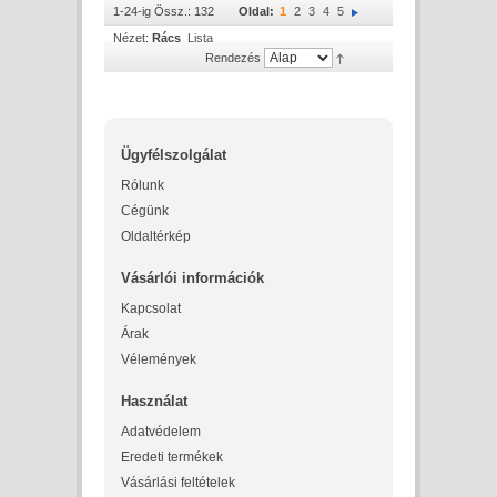
1-24-ig Össz.: 132
Oldal:
1
2
3
4
5
Nézet:
Rács
Lista
Rendezés
Ügyfélszolgálat
Rólunk
Cégünk
Oldaltérkép
Vásárlói információk
Kapcsolat
Árak
Vélemények
Használat
Adatvédelem
Eredeti termékek
Vásárlási feltételek