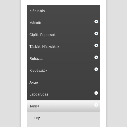
Kiárusítás
Márkák
Cipők, Papucsok
Táskák, Hátizsákok
Ruházat
Kiegészítők
Akció
Labdarúgás
Tenisz
Grip