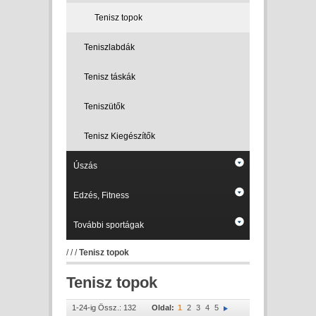
Tenisz topok
Teniszlabdák
Tenisz táskák
Teniszütők
Tenisz Kiegészítők
Úszás
Edzés, Fitness
További sportágak
/
/
/
Tenisz topok
Tenisz topok
1-24-ig Össz.: 132
Oldal:
1
2
3
4
5