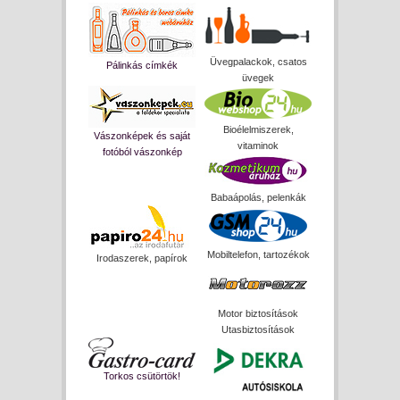
Üvegpalackok, csatos
Pálinkás címkék
üvegek
Bioélelmiszerek,
Vászonképek és saját
vitaminok
fotóból vászonkép
Babaápolás, pelenkák
Mobiltelefon, tartozékok
Irodaszerek, papírok
Motor biztosítások
Utasbiztosítások
Torkos csütörtök!