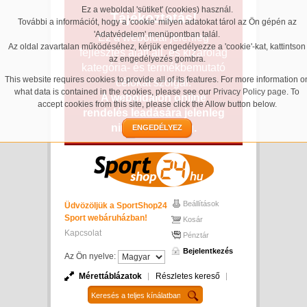
Ez a weboldal 'sütiket' (cookies) használ.
Tájékoztatás!
További a információt, hogy a 'cookie' milyen adatokat tárol az Ön gépén az
'Adatvédelem' menüpontban talál.
Ez a weboldal jelenleg
Az oldal zavartalan működéséhez, kérjük engedélyezze a 'cookie'-kat, kattintson
fejlesztés alatt áll, és kizárólag
az engedélyezés gombra.
kategória- és termékbemutató
This website requires cookies to provide all of its features. For more information o
célokat szolgál.
what data is contained in the cookies, please see our
Privacy Policy page
. To
A weboldalon online
accept cookies from this site, please click the Allow button below.
rendelés leadására jelenleg
nincs lehetőség.
ENGEDÉLYEZ
Beállítások
Üdvözöljük a SportShop24
Sport webáruházban!
Kosár
Kapcsolat
Pénztár
Bejelentkezés
Az Ön nyelve:
Mérettáblázatok
Részletes kereső