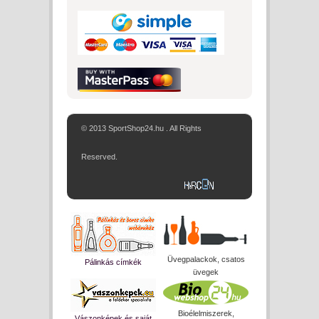
© 2013 SportShop24.hu . All Rights
Reserved.
Üvegpalackok, csatos
Pálinkás címkék
üvegek
Bioélelmiszerek,
Vászonképek és saját