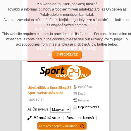
Ez a weboldal 'sütiket' (cookies) használ.
Tájékoztatás!
További a információt, hogy a 'cookie' milyen adatokat tárol az Ön gépén az
'Adatvédelem' menüpontban talál.
Ez a weboldal jelenleg
Az oldal zavartalan működéséhez, kérjük engedélyezze a 'cookie'-kat, kattintson
fejlesztés alatt áll, és kizárólag
az engedélyezés gombra.
kategória- és termékbemutató
This website requires cookies to provide all of its features. For more information o
célokat szolgál.
what data is contained in the cookies, please see our
Privacy Policy page
. To
A weboldalon online
accept cookies from this site, please click the Allow button below.
rendelés leadására jelenleg
nincs lehetőség.
ENGEDÉLYEZ
Beállítások
Üdvözöljük a SportShop24
Sport webáruházban!
Kosár
Kapcsolat
Pénztár
Bejelentkezés
Az Ön nyelve:
Mérettáblázatok
Részletes kereső