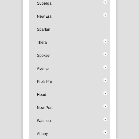
Superga
New Era
Spartan
Thera
Spokey
Avento
Pro's Pro
Head
New Port
Waimea
Abbey