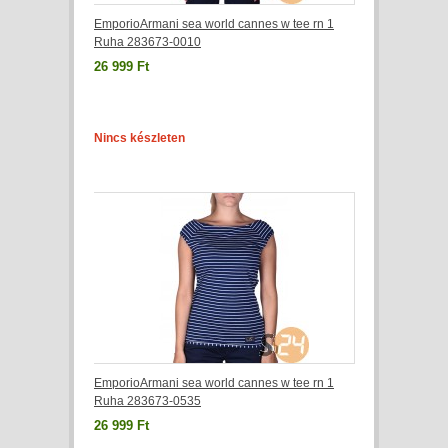
EmporioArmani sea world cannes w tee rn 1
Ruha 283673-0010
26 999 Ft
Nincs készleten
EmporioArmani sea world cannes w tee rn 1
Ruha 283673-0535
26 999 Ft