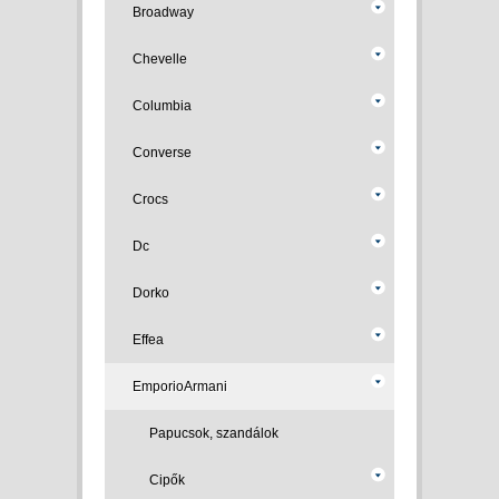
Broadway
Chevelle
Columbia
Converse
Crocs
Dc
Dorko
Effea
EmporioArmani
Papucsok, szandálok
Cipők