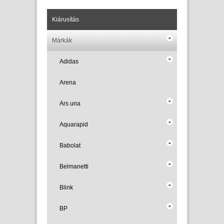
Kiárusítás
Márkák
Adidas
Arena
Ars una
Aquarapid
Babolat
Belmanetti
Blink
BP