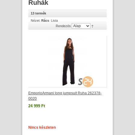
Ruhák
13 termék
Nézet:
Rács
Lista
Rendezés
EmporioArmani long jumpsuit Ruha 262378-
0020
24 999 Ft
Nincs készleten