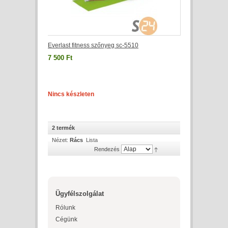
Everlast fitness szőnyeg sc-5510
7 500 Ft
Nincs készleten
2 termék
Nézet:
Rács
Lista
Rendezés
Ügyfélszolgálat
Rólunk
Cégünk