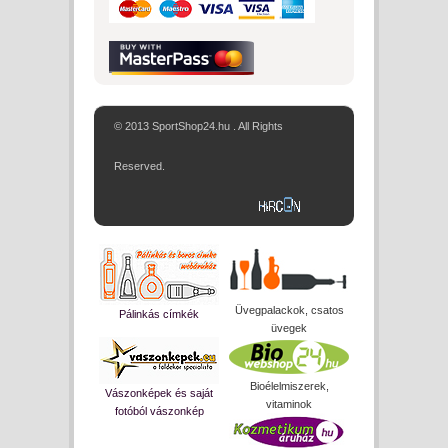
© 2013 SportShop24.hu . All Rights
Reserved.
Üvegpalackok, csatos
Pálinkás címkék
üvegek
Bioélelmiszerek,
Vászonképek és saját
vitaminok
fotóból vászonkép