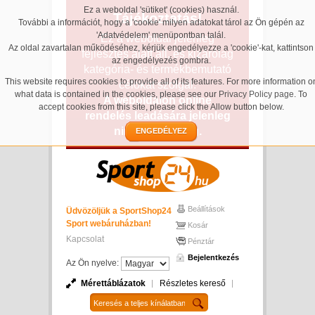
Ez a weboldal 'sütiket' (cookies) használ.
Tájékoztatás!
További a információt, hogy a 'cookie' milyen adatokat tárol az Ön gépén az
'Adatvédelem' menüpontban talál.
Ez a weboldal jelenleg
Az oldal zavartalan működéséhez, kérjük engedélyezze a 'cookie'-kat, kattintson
fejlesztés alatt áll, és kizárólag
az engedélyezés gombra.
kategória- és termékbemutató
This website requires cookies to provide all of its features. For more information o
célokat szolgál.
what data is contained in the cookies, please see our
Privacy Policy page
. To
A weboldalon online
accept cookies from this site, please click the Allow button below.
rendelés leadására jelenleg
nincs lehetőség.
ENGEDÉLYEZ
Beállítások
Üdvözöljük a SportShop24
Sport webáruházban!
Kosár
Kapcsolat
Pénztár
Bejelentkezés
Az Ön nyelve:
Mérettáblázatok
Részletes kereső