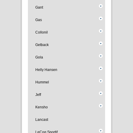
Gant
Gas
Collonil
Getback
Gola
Helly Hansen
Hummel
Jeff
Kensho
Lancast
LeCoq Sportif