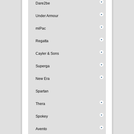
Dare2be
Under Armour
miPac
Regatta
Cayler & Sons
Superga
New Era
Spartan
Thera
Spokey
Avento