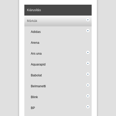
Kiárusítás
Márkák
Adidas
Arena
Ars una
Aquarapid
Babolat
Belmanetti
Blink
BP