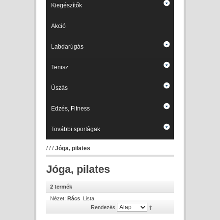
Kiegészítők
Akció
Labdarúgás
Tenisz
Úszás
Edzés, Fitness
További sportágak
/
/
/
Jóga, pilates
Jóga, pilates
2 termék
Nézet:
Rács
Lista
Rendezés