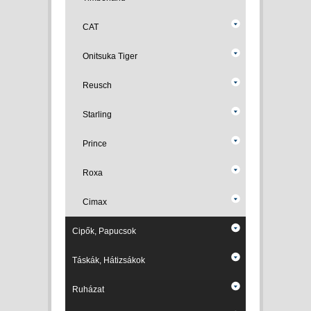
CAT
Onitsuka Tiger
Reusch
Starling
Prince
Roxa
Cimax
Cipők, Papucsok
Táskák, Hátizsákok
Ruházat