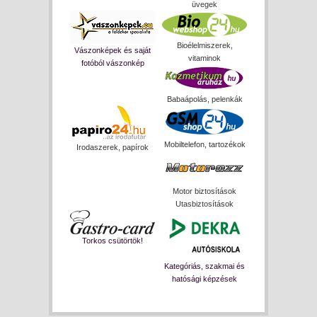
üvegek
Bioélelmiszerek,
Vászonképek és saját
vitaminok
fotóból vászonkép
Babaápolás, pelenkák
Mobiltelefon, tartozékok
Irodaszerek, papírok
Motor biztosítások
Utasbiztosítások
Torkos csütörtök!
Kategóriás, szakmai és
hatósági képzések