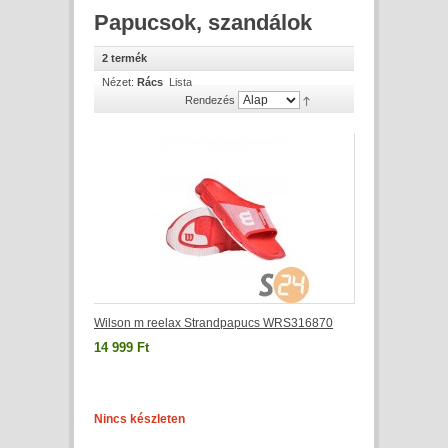
Papucsok, szandálok
2 termék
Nézet:
Rács
Lista
Rendezés
Wilson m reelax Strandpapucs WRS316870
14 999 Ft
Nincs készleten