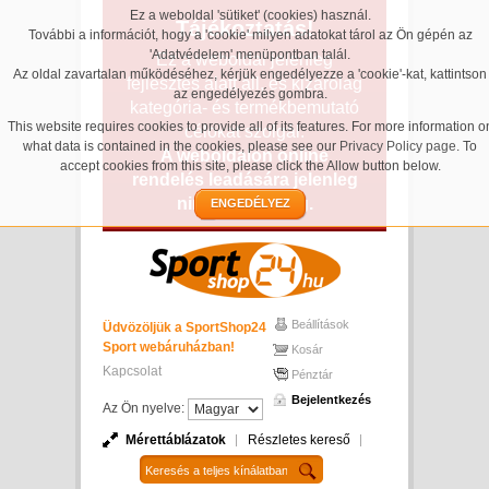
Ez a weboldal 'sütiket' (cookies) használ.
Tájékoztatás!
További a információt, hogy a 'cookie' milyen adatokat tárol az Ön gépén az
'Adatvédelem' menüpontban talál.
Ez a weboldal jelenleg
Az oldal zavartalan működéséhez, kérjük engedélyezze a 'cookie'-kat, kattintson
fejlesztés alatt áll, és kizárólag
az engedélyezés gombra.
kategória- és termékbemutató
This website requires cookies to provide all of its features. For more information o
célokat szolgál.
what data is contained in the cookies, please see our
Privacy Policy page
. To
A weboldalon online
accept cookies from this site, please click the Allow button below.
rendelés leadására jelenleg
nincs lehetőség.
ENGEDÉLYEZ
Beállítások
Üdvözöljük a SportShop24
Sport webáruházban!
Kosár
Kapcsolat
Pénztár
Bejelentkezés
Az Ön nyelve:
Mérettáblázatok
Részletes kereső