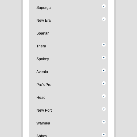
Superga
New Era
Spartan
Thera
Spokey
Avento
Pro's Pro
Head
New Port
Waimea
Abbey