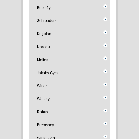
Butterfly
Schreuders
Kogelan
Nassau
Molten
Jakobs Gym
Winart
Weplay
Robus
Bremshey
WinterGrip