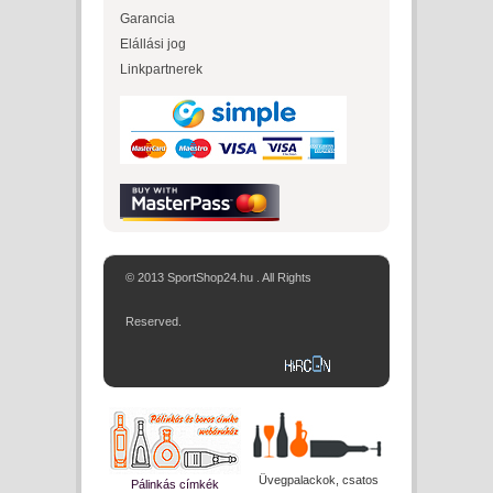
Garancia
Elállási jog
Linkpartnerek
© 2013 SportShop24.hu . All Rights
Reserved.
Üvegpalackok, csatos
Pálinkás címkék