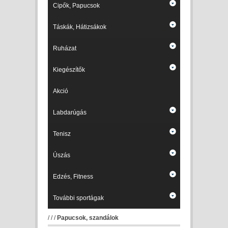
Cipők, Papucsok
Táskák, Hátizsákok
Ruházat
Kiegészítők
Akció
Labdarúgás
Tenisz
Úszás
Edzés, Fitness
További sportágak
/
/
/
Papucsok, szandálok