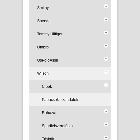
Smithy
Speedo
Tommy Hilfiger
Umbro
UsPoloAssn
Wilson
Cipők
Papucsok, szandálok
Ruházat
Sportfelszerelések
Táskák