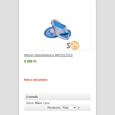
Wilson Strandpapucs WRS317010
9 999 Ft
Nincs készleten
2 termék
Nézet:
Rács
Lista
Rendezés