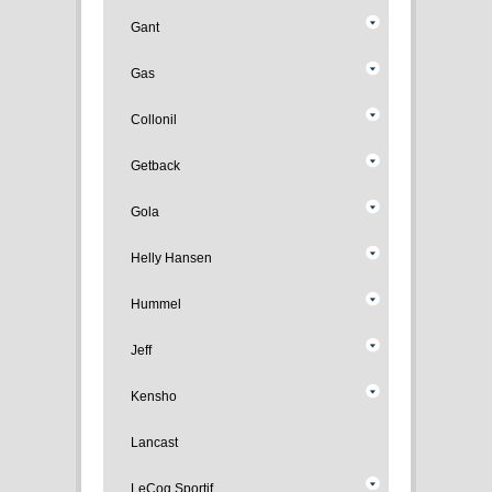
Gant
Gas
Collonil
Getback
Gola
Helly Hansen
Hummel
Jeff
Kensho
Lancast
LeCoq Sportif