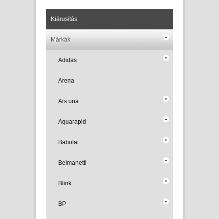
Kiárusítás
Márkák
Adidas
Arena
Ars una
Aquarapid
Babolat
Belmanetti
Blink
BP