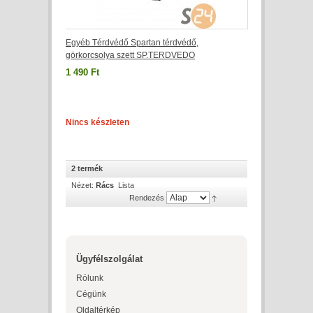
Egyéb Térdvédő Spartan térdvédő,
görkorcsolya szett SP.TERDVEDO
1 490 Ft
Nincs készleten
2 termék
Nézet:
Rács
Lista
Rendezés
Ügyfélszolgálat
Rólunk
Cégünk
Oldaltérkép