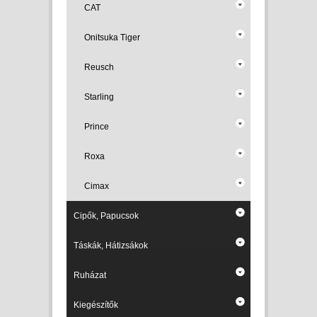
CAT
Onitsuka Tiger
Reusch
Starling
Prince
Roxa
Cimax
Cipők, Papucsok
Táskák, Hátizsákok
Ruházat
Kiegészítők