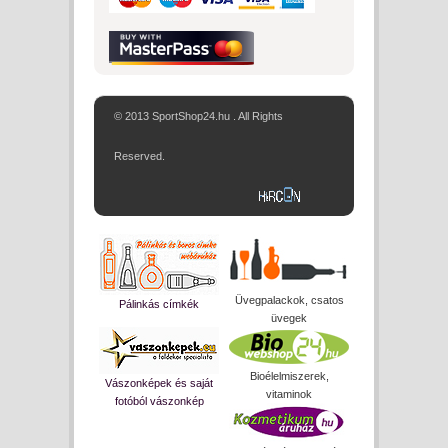
© 2013 SportShop24.hu . All Rights
Reserved.
Üvegpalackok, csatos
Pálinkás címkék
üvegek
Bioélelmiszerek,
Vászonképek és saját
vitaminok
fotóból vászonkép