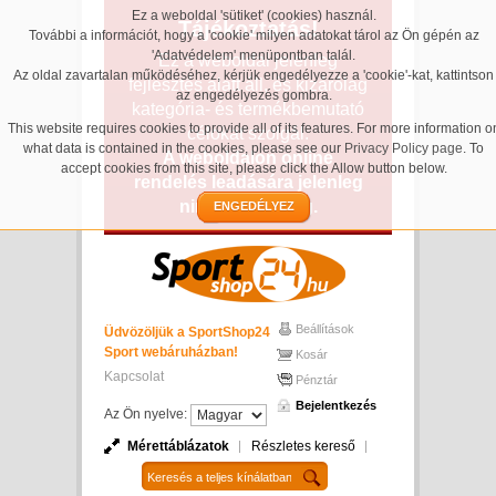
Ez a weboldal 'sütiket' (cookies) használ.
Tájékoztatás!
További a információt, hogy a 'cookie' milyen adatokat tárol az Ön gépén az
'Adatvédelem' menüpontban talál.
Ez a weboldal jelenleg
Az oldal zavartalan működéséhez, kérjük engedélyezze a 'cookie'-kat, kattintson
fejlesztés alatt áll, és kizárólag
az engedélyezés gombra.
kategória- és termékbemutató
This website requires cookies to provide all of its features. For more information o
célokat szolgál.
what data is contained in the cookies, please see our
Privacy Policy page
. To
A weboldalon online
accept cookies from this site, please click the Allow button below.
rendelés leadására jelenleg
nincs lehetőség.
ENGEDÉLYEZ
Beállítások
Üdvözöljük a SportShop24
Sport webáruházban!
Kosár
Kapcsolat
Pénztár
Bejelentkezés
Az Ön nyelve:
Mérettáblázatok
Részletes kereső