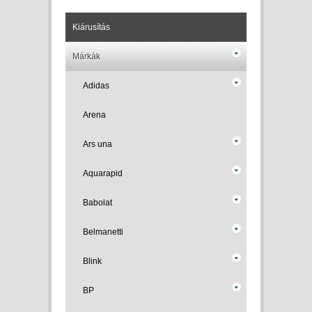
Kiárusítás
Márkák
Adidas
Arena
Ars una
Aquarapid
Babolat
Belmanetti
Blink
BP