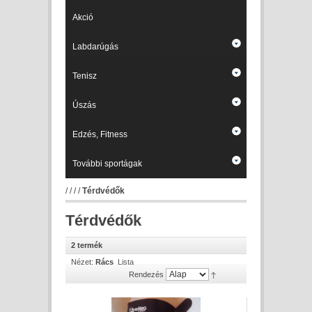
Akció
Labdarúgás
Tenisz
Úszás
Edzés, Fitness
További sportágak
/
/
/
/
Térdvédők
Térdvédők
2 termék
Nézet:
Rács
Lista
Rendezés