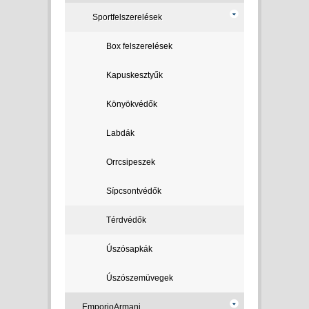
Sportfelszerelések
Box felszerelések
Kapuskesztyűk
Könyökvédők
Labdák
Orrcsipeszek
Sípcsontvédők
Térdvédők
Úszósapkák
Úszószemüvegek
EmporioArmani