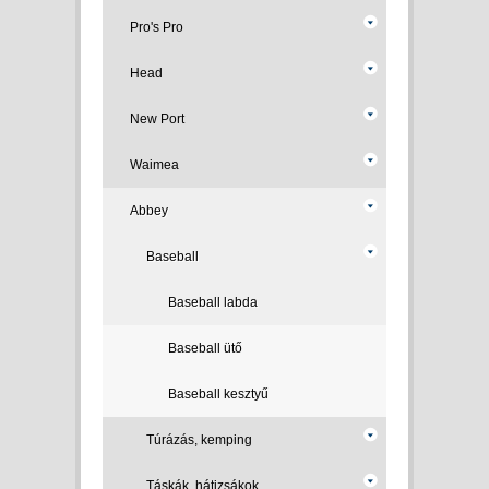
Pro's Pro
Head
New Port
Waimea
Abbey
Baseball
Baseball labda
Baseball ütő
Baseball kesztyű
Túrázás, kemping
Táskák, hátizsákok