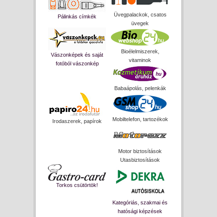
Üvegpalackok, csatos
Pálinkás címkék
üvegek
Bioélelmiszerek,
Vászonképek és saját
vitaminok
fotóból vászonkép
Babaápolás, pelenkák
Mobiltelefon, tartozékok
Irodaszerek, papírok
Motor biztosítások
Utasbiztosítások
Torkos csütörtök!
Kategóriás, szakmai és
hatósági képzések