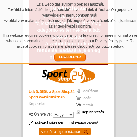
Ez a weboldal 'sütiket' (cookies) használ.
Tájékoztatás!
További a információt, hogy a 'cookie' milyen adatokat tárol az Ön gépén az
'Adatvédelem' menüpontban talál.
Ez a weboldal jelenleg
Az oldal zavartalan működéséhez, kérjük engedélyezze a 'cookie'-kat, kattintson
fejlesztés alatt áll, és kizárólag
az engedélyezés gombra.
kategória- és termékbemutató
This website requires cookies to provide all of its features. For more information o
célokat szolgál.
what data is contained in the cookies, please see our
Privacy Policy page
. To
A weboldalon online
accept cookies from this site, please click the Allow button below.
rendelés leadására jelenleg
nincs lehetőség.
ENGEDÉLYEZ
Beállítások
Üdvözöljük a SportShop24
Sport webáruházban!
Kosár
Kapcsolat
Pénztár
Bejelentkezés
Az Ön nyelve:
Mérettáblázatok
Részletes kereső