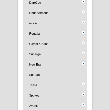
Dare2be
Under Armour
miPac
Regatta
Cayler & Sons
Superga
New Era
Spartan
Thera
Spokey
Avento