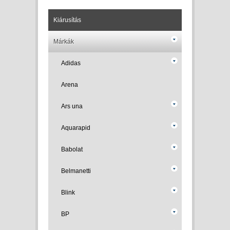
Kiárusítás
Márkák
Adidas
Arena
Ars una
Aquarapid
Babolat
Belmanetti
Blink
BP