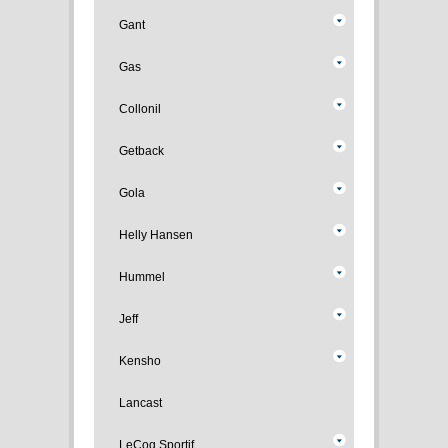
Gant
Gas
Collonil
Getback
Gola
Helly Hansen
Hummel
Jeff
Kensho
Lancast
LeCoq Sportif