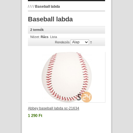
/
/
/
/
Baseball labda
Baseball labda
2 termék
Nézet:
Rács
Lista
Rendezés
Abbey baseball labda sc-21634
1 290 Ft