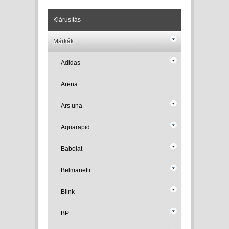
Kiárusítás
Márkák
Adidas
Arena
Ars una
Aquarapid
Babolat
Belmanetti
Blink
BP