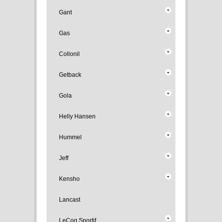
Gant
Gas
Collonil
Getback
Gola
Helly Hansen
Hummel
Jeff
Kensho
Lancast
LeCoq Sportif