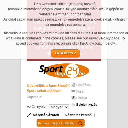
Ez a weboldal 'sütiket' (cookies) használ.
Tájékoztatás!
További a információt, hogy a 'cookie' milyen adatokat tárol az Ön gépén az
'Adatvédelem' menüpontban talál.
Ez a weboldal jelenleg
Az oldal zavartalan működéséhez, kérjük engedélyezze a 'cookie'-kat, kattintson
fejlesztés alatt áll, és kizárólag
az engedélyezés gombra.
kategória- és termékbemutató
This website requires cookies to provide all of its features. For more information o
célokat szolgál.
what data is contained in the cookies, please see our
Privacy Policy page
. To
A weboldalon online
accept cookies from this site, please click the Allow button below.
rendelés leadására jelenleg
nincs lehetőség.
ENGEDÉLYEZ
Beállítások
Üdvözöljük a SportShop24
Sport webáruházban!
Kosár
Kapcsolat
Pénztár
Bejelentkezés
Az Ön nyelve:
Mérettáblázatok
Részletes kereső