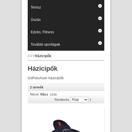
Tenisz
Úszás
Edzés, Fitness
További sportágak
/
/
/
/
Házicipők
Házicipők
UsPoloAssn házicipők
2 termék
Nézet:
Rács
Lista
Rendezés