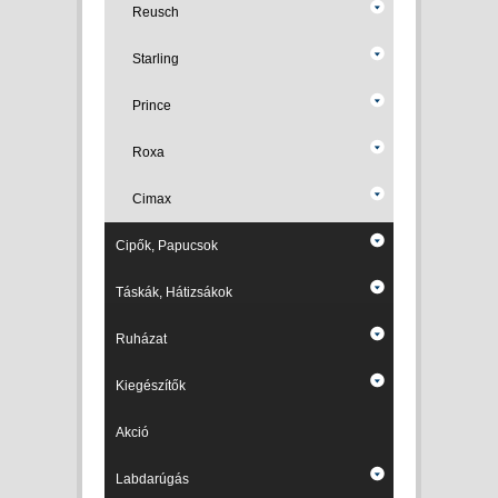
Reusch
Starling
Prince
Roxa
Cimax
Cipők, Papucsok
Táskák, Hátizsákok
Ruházat
Kiegészítők
Akció
Labdarúgás