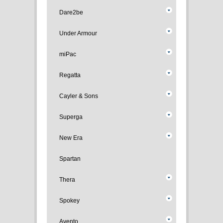
Dare2be
Under Armour
miPac
Regatta
Cayler & Sons
Superga
New Era
Spartan
Thera
Spokey
Avento