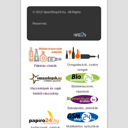
© 2013 SportShop24.hu . All Rights
Reserved.
Üvegpalackok, csatos
Pálinkás címkék
üvegek
Bioélelmiszerek,
Vászonképek és saját
vitaminok
fotóból vászonkép
Babaápolás, pelenkák
Mobiltelefon, tartozékok
Irodaszerek, papírok