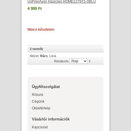
UsPoloAssn Házicipő HOME1276T1-0BLU
4 999 Ft
Nincs készleten
2 termék
Nézet:
Rács
Lista
Rendezés
Ügyfélszolgálat
Rólunk
Cégünk
Oldaltérkép
Vásárlói információk
Kapcsolat