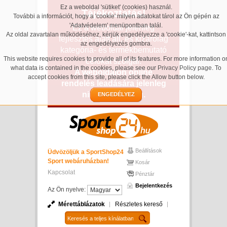
Ez a weboldal 'sütiket' (cookies) használ.
Tájékoztatás!
További a információt, hogy a 'cookie' milyen adatokat tárol az Ön gépén az
'Adatvédelem' menüpontban talál.
Ez a weboldal jelenleg
Az oldal zavartalan működéséhez, kérjük engedélyezze a 'cookie'-kat, kattintson
fejlesztés alatt áll, és kizárólag
az engedélyezés gombra.
kategória- és termékbemutató
This website requires cookies to provide all of its features. For more information o
célokat szolgál.
what data is contained in the cookies, please see our
Privacy Policy page
. To
A weboldalon online
accept cookies from this site, please click the Allow button below.
rendelés leadására jelenleg
nincs lehetőség.
ENGEDÉLYEZ
Beállítások
Üdvözöljük a SportShop24
Sport webáruházban!
Kosár
Kapcsolat
Pénztár
Bejelentkezés
Az Ön nyelve:
Mérettáblázatok
Részletes kereső