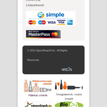
Linkpartnerek
© 2013 SportShop24.hu . All Rights
Reserved.
Üvegpalackok, csatos
Pálinkás címkék
üvegek