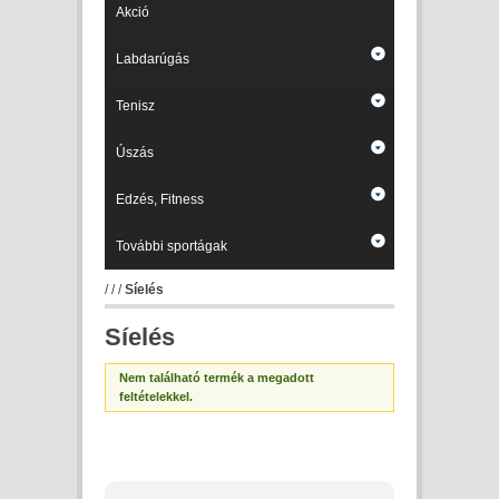
Akció
Labdarúgás
Tenisz
Úszás
Edzés, Fitness
További sportágak
/
/
/
Síelés
Síelés
Nem található termék a megadott
feltételekkel.