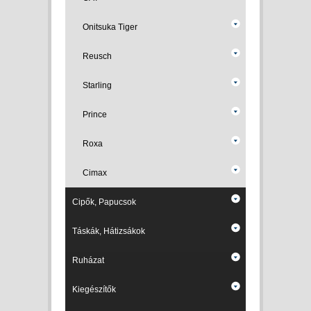
Onitsuka Tiger
Reusch
Starling
Prince
Roxa
Cimax
Cipők, Papucsok
Táskák, Hátizsákok
Ruházat
Kiegészítők