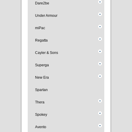
Dare2be
Under Armour
miPac
Regatta
Cayler & Sons
Superga
New Era
Spartan
Thera
Spokey
Avento