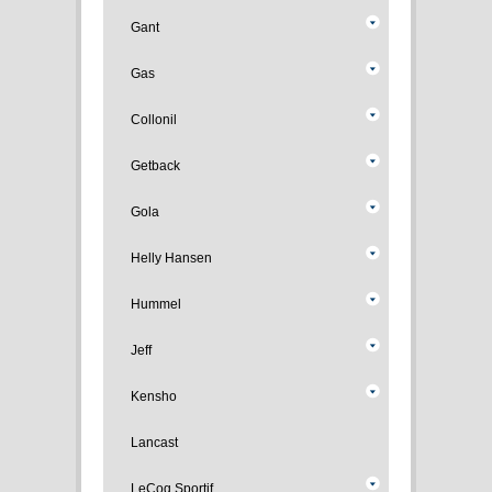
Gant
Gas
Collonil
Getback
Gola
Helly Hansen
Hummel
Jeff
Kensho
Lancast
LeCoq Sportif