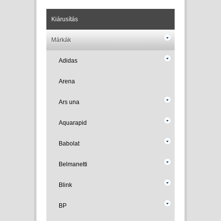
Kiárusítás
Márkák
Adidas
Arena
Ars una
Aquarapid
Babolat
Belmanetti
Blink
BP