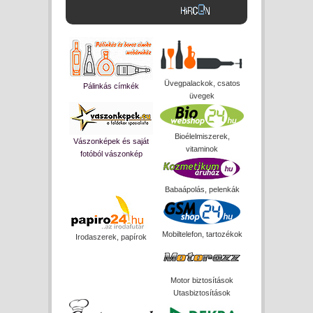
Üvegpalackok, csatos
Pálinkás címkék
üvegek
Bioélelmiszerek,
Vászonképek és saját
vitaminok
fotóból vászonkép
Babaápolás, pelenkák
Mobiltelefon, tartozékok
Irodaszerek, papírok
Motor biztosítások
Utasbiztosítások