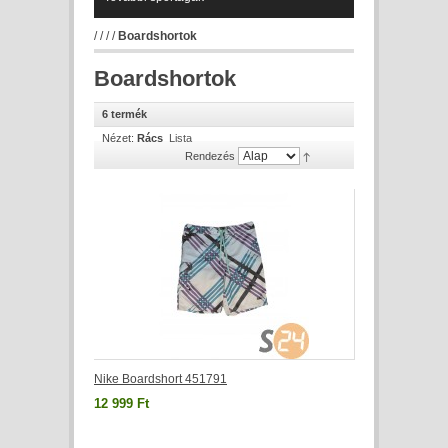
/
/
/
/
Boardshortok
Boardshortok
6 termék
Nézet:
Rács
Lista
Rendezés
Nike Boardshort 451791
12 999 Ft