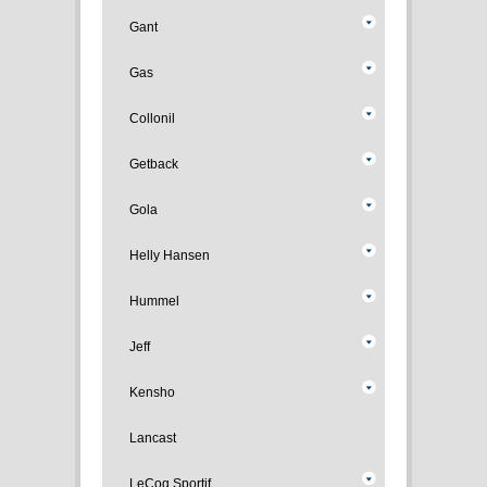
Gant
Gas
Collonil
Getback
Gola
Helly Hansen
Hummel
Jeff
Kensho
Lancast
LeCoq Sportif