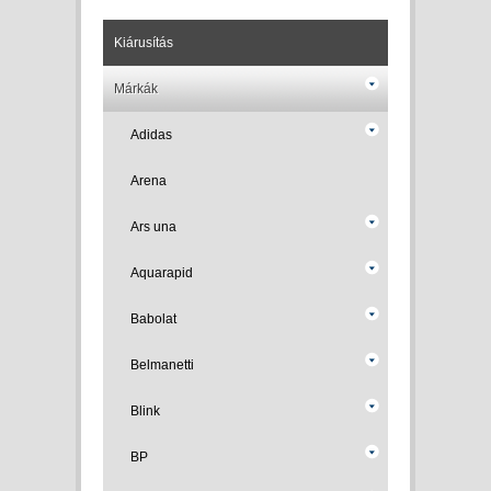
Kiárusítás
Márkák
Adidas
Arena
Ars una
Aquarapid
Babolat
Belmanetti
Blink
BP