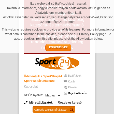
Ez a weboldal 'sütiket' (cookies) használ.
Tájékoztatás!
További a információt, hogy a 'cookie' milyen adatokat tárol az Ön gépén az
'Adatvédelem' menüpontban talál.
Ez a weboldal jelenleg
Az oldal zavartalan működéséhez, kérjük engedélyezze a 'cookie'-kat, kattintson
fejlesztés alatt áll, és kizárólag
az engedélyezés gombra.
kategória- és termékbemutató
This website requires cookies to provide all of its features. For more information o
célokat szolgál.
what data is contained in the cookies, please see our
Privacy Policy page
. To
A weboldalon online
accept cookies from this site, please click the Allow button below.
rendelés leadására jelenleg
nincs lehetőség.
ENGEDÉLYEZ
Beállítások
Üdvözöljük a SportShop24
Sport webáruházban!
Kosár
Kapcsolat
Pénztár
Bejelentkezés
Az Ön nyelve:
Mérettáblázatok
Részletes kereső