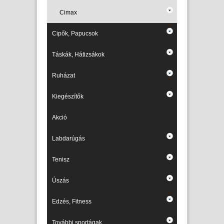
Cimax
Cipők, Papucsok
Táskák, Hátizsákok
Ruházat
Kiegészítők
Akció
Labdarúgás
Tenisz
Úszás
Edzés, Fitness
További sportágak