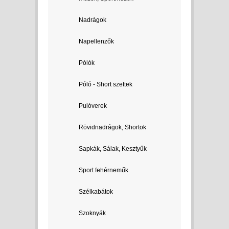
Nadrágok
Napellenzők
Pólók
Póló - Short szettek
Pulóverek
Rövidnadrágok, Shortok
Sapkák, Sálak, Kesztyűk
Sport fehérneműk
Szélkabátok
Szoknyák