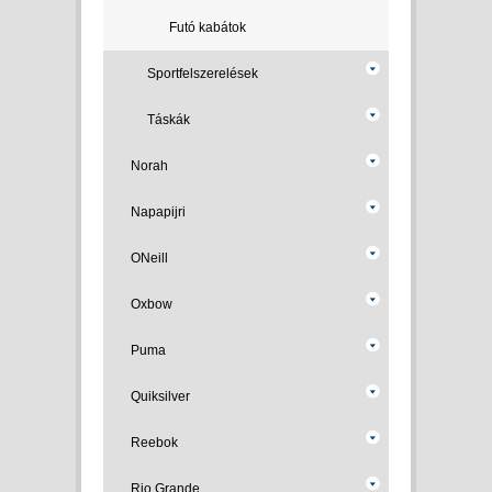
Futó kabátok
Sportfelszerelések
Táskák
Norah
Napapijri
ONeill
Oxbow
Puma
Quiksilver
Reebok
Rio Grande