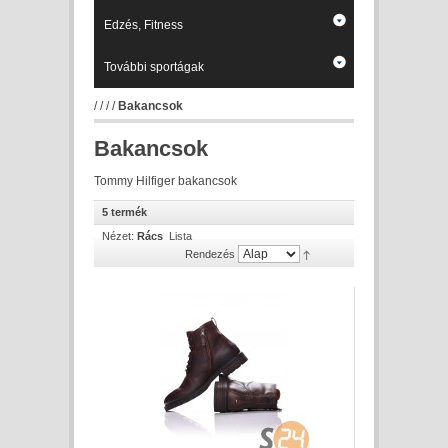
Edzés, Fitness
További sportágak
/
/
/
/
Bakancsok
Bakancsok
Tommy Hilfiger bakancsok
5 termék
Nézet:
Rács
Lista
Rendezés