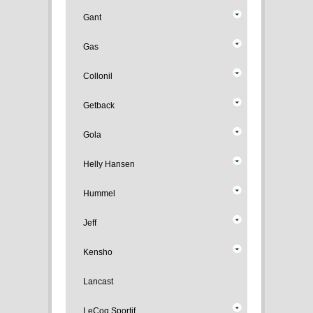
Gant
Gas
Collonil
Getback
Gola
Helly Hansen
Hummel
Jeff
Kensho
Lancast
LeCoq Sportif