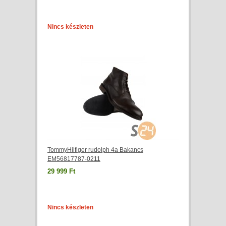
Nincs készleten
TommyHilfiger rudolph 4a Bakancs
EM56817787-0211
29 999 Ft
Nincs készleten