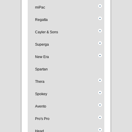
miPac
Regatta
Cayler & Sons
Superga
New Era
Spartan
Thera
Spokey
Avento
Pro's Pro
Head