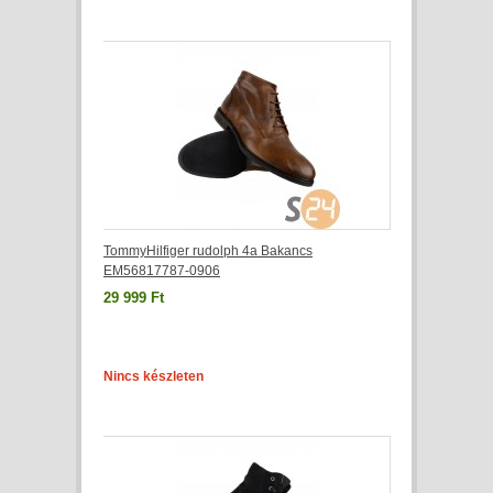
TommyHilfiger rudolph 4a Bakancs
EM56817787-0906
29 999 Ft
Nincs készleten