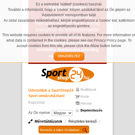
Ez a weboldal 'sütiket' (cookies) használ.
Tájékoztatás!
További a információt, hogy a 'cookie' milyen adatokat tárol az Ön gépén az
'Adatvédelem' menüpontban talál.
Ez a weboldal jelenleg
Az oldal zavartalan működéséhez, kérjük engedélyezze a 'cookie'-kat, kattintson
fejlesztés alatt áll, és kizárólag
az engedélyezés gombra.
kategória- és termékbemutató
This website requires cookies to provide all of its features. For more information o
célokat szolgál.
what data is contained in the cookies, please see our
Privacy Policy page
. To
A weboldalon online
accept cookies from this site, please click the Allow button below.
rendelés leadására jelenleg
nincs lehetőség.
ENGEDÉLYEZ
Beállítások
Üdvözöljük a SportShop24
Sport webáruházban!
Kosár
Kapcsolat
Pénztár
Bejelentkezés
Az Ön nyelve:
Mérettáblázatok
Részletes kereső