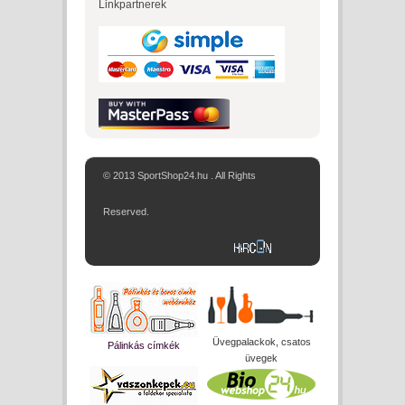
Linkpartnerek
© 2013 SportShop24.hu . All Rights
Reserved.
Üvegpalackok, csatos
Pálinkás címkék
üvegek