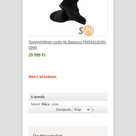
TommyHilfiger curtis 4b Bakancs FM56818206-
0990
29 999 Ft
Nincs készleten
5 termék
Nézet:
Rács
Lista
Rendezés