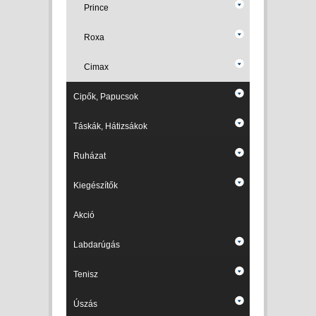
Prince
Roxa
Cimax
Cipők, Papucsok
Táskák, Hátizsákok
Ruházat
Kiegészítők
Akció
Labdarúgás
Tenisz
Úszás