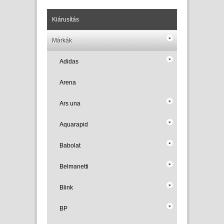
Kiárusítás
Márkák
Adidas
Arena
Ars una
Aquarapid
Babolat
Belmanetti
Blink
BP