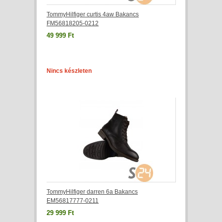
TommyHilfiger curtis 4aw Bakancs
FM56818205-0212
49 999 Ft
Nincs készleten
TommyHilfiger darren 6a Bakancs
EM56817777-0211
29 999 Ft