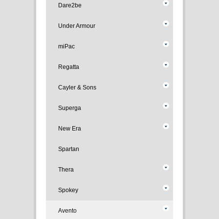
Dare2be
Under Armour
miPac
Regatta
Cayler & Sons
Superga
New Era
Spartan
Thera
Spokey
Avento