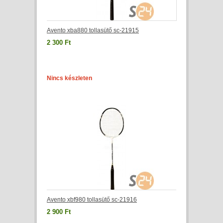
Avento xba880 tollasütő sc-21915
2 300 Ft
Nincs készleten
Avento xbf980 tollasütő sc-21916
2 900 Ft