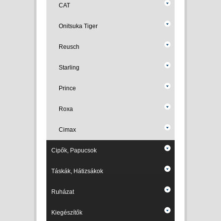
CAT
Onitsuka Tiger
Reusch
Starling
Prince
Roxa
Cimax
Cipők, Papucsok
Táskák, Hátizsákok
Ruházat
Kiegészítők