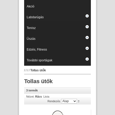
Akció
Labdarúgás
Tenisz
Úszás
Edzés, Fitness
További sportágak
/
/
/
/
Tollas ütők
Tollas ütők
3 termék
Nézet:
Rács
Lista
Rendezés