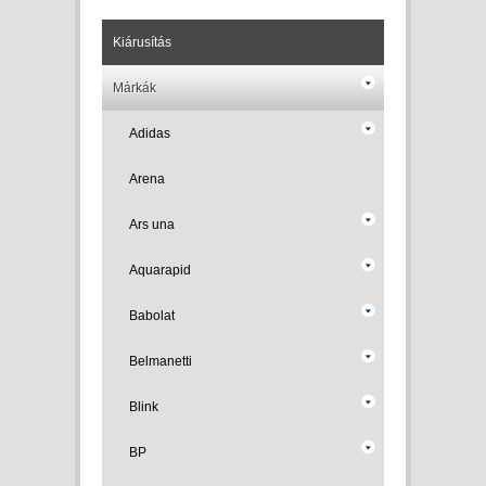
Kiárusítás
Márkák
Adidas
Arena
Ars una
Aquarapid
Babolat
Belmanetti
Blink
BP