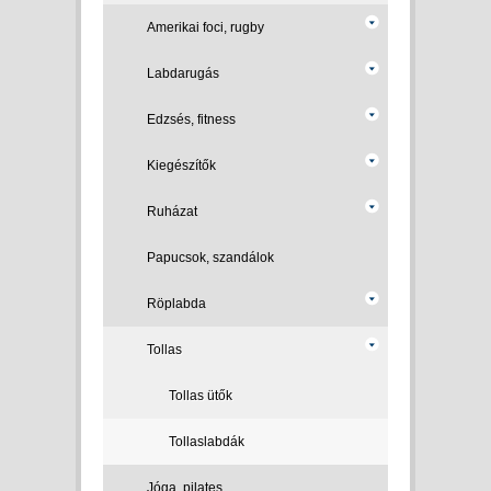
Amerikai foci, rugby
Labdarugás
Edzsés, fitness
Kiegészítők
Ruházat
Papucsok, szandálok
Röplabda
Tollas
Tollas ütők
Tollaslabdák
Jóga, pilates