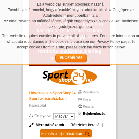
Ez a weboldal 'sütiket' (cookies) használ.
Tájékoztatás!
További a információt, hogy a 'cookie' milyen adatokat tárol az Ön gépén az
'Adatvédelem' menüpontban talál.
Ez a weboldal jelenleg
Az oldal zavartalan működéséhez, kérjük engedélyezze a 'cookie'-kat, kattintson
fejlesztés alatt áll, és kizárólag
az engedélyezés gombra.
kategória- és termékbemutató
This website requires cookies to provide all of its features. For more information o
célokat szolgál.
what data is contained in the cookies, please see our
Privacy Policy page
. To
A weboldalon online
accept cookies from this site, please click the Allow button below.
rendelés leadására jelenleg
nincs lehetőség.
ENGEDÉLYEZ
Beállítások
Üdvözöljük a SportShop24
Sport webáruházban!
Kosár
Kapcsolat
Pénztár
Bejelentkezés
Az Ön nyelve:
Mérettáblázatok
Részletes kereső