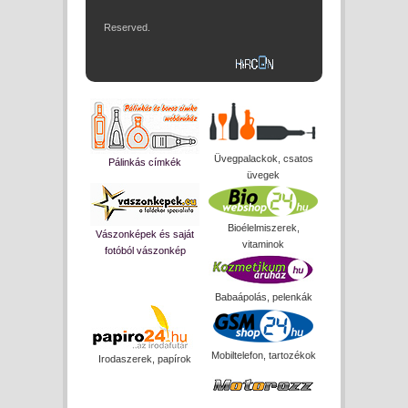
Reserved.
Üvegpalackok, csatos
Pálinkás címkék
üvegek
Bioélelmiszerek,
Vászonképek és saját
vitaminok
fotóból vászonkép
Babaápolás, pelenkák
Mobiltelefon, tartozékok
Irodaszerek, papírok