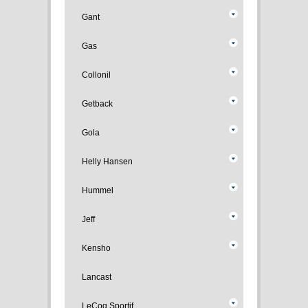
Gant
Gas
Collonil
Getback
Gola
Helly Hansen
Hummel
Jeff
Kensho
Lancast
LeCoq Sportif