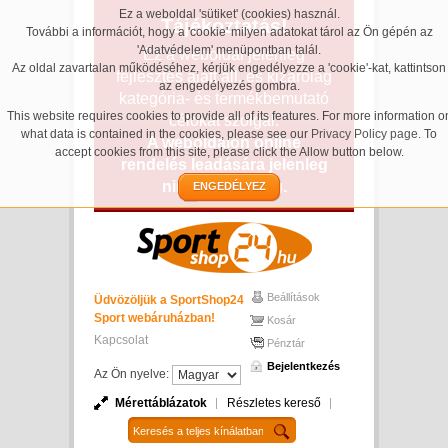
Ez a weboldal 'sütiket' (cookies) használ.
Tájékoztatás!
További a információt, hogy a 'cookie' milyen adatokat tárol az Ön gépén az
'Adatvédelem' menüpontban talál.
Ez a weboldal jelenleg
Az oldal zavartalan működéséhez, kérjük engedélyezze a 'cookie'-kat, kattintson
fejlesztés alatt áll, és kizárólag
az engedélyezés gombra.
kategória- és termékbemutató
This website requires cookies to provide all of its features. For more information o
célokat szolgál.
what data is contained in the cookies, please see our
Privacy Policy page
. To
A weboldalon online
accept cookies from this site, please click the Allow button below.
rendelés leadására jelenleg
nincs lehetőség.
ENGEDÉLYEZ
Beállítások
Üdvözöljük a SportShop24
Sport webáruházban!
Kosár
Kapcsolat
Pénztár
Bejelentkezés
Az Ön nyelve:
Mérettáblázatok
Részletes kereső