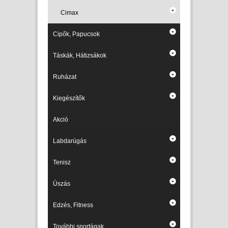
Cimax
Cipők, Papucsok
Táskák, Hátizsákok
Ruházat
Kiegészítők
Akció
Labdarúgás
Tenisz
Úszás
Edzés, Fitness
További sportágak