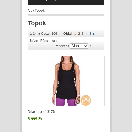
/
/
/
/
Topok
Topok
1-24-ig Össz.: 104
Oldal:
1
2
3
4
5
Nézet:
Rács
Lista
Rendezés
Nike Top 410125
5 999 Ft