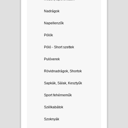
Nadrágok
Napellenzők
Pólók
Póló - Short szettek
Pulóverek
Rövidnadrágok, Shortok
Sapkák, Sálak, Kesztyűk
Sport fehérneműk
Szélkabátok
Szoknyák