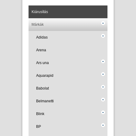
Kiárusítás
Márkák
Adidas
Arena
Ars una
Aquarapid
Babolat
Belmanetti
Blink
BP