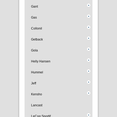
Gant
Gas
Collonil
Getback
Gola
Helly Hansen
Hummel
Jeff
Kensho
Lancast
LeCoq Sportif