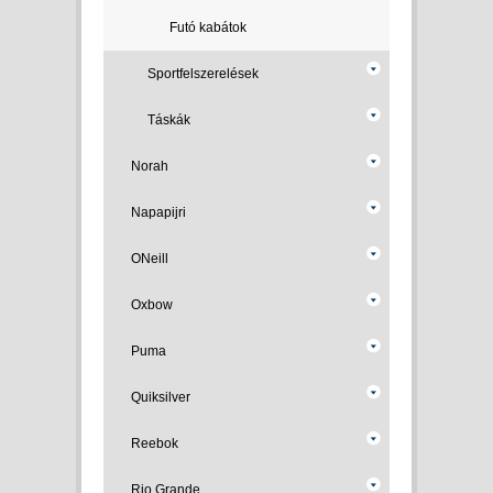
Futó kabátok
Sportfelszerelések
Táskák
Norah
Napapijri
ONeill
Oxbow
Puma
Quiksilver
Reebok
Rio Grande