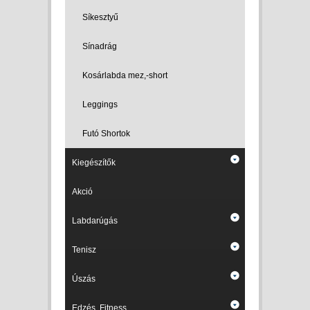
Síkesztyű
Sínadrág
Kosárlabda mez,-short
Leggings
Futó Shortok
Kiegészítők
Akció
Labdarúgás
Tenisz
Úszás
Edzés, Fitness