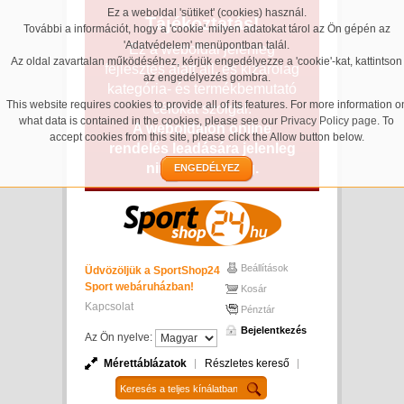
Ez a weboldal 'sütiket' (cookies) használ.
Tájékoztatás!
További a információt, hogy a 'cookie' milyen adatokat tárol az Ön gépén az
'Adatvédelem' menüpontban talál.
Ez a weboldal jelenleg
Az oldal zavartalan működéséhez, kérjük engedélyezze a 'cookie'-kat, kattintson
fejlesztés alatt áll, és kizárólag
az engedélyezés gombra.
kategória- és termékbemutató
This website requires cookies to provide all of its features. For more information o
célokat szolgál.
what data is contained in the cookies, please see our
Privacy Policy page
. To
A weboldalon online
accept cookies from this site, please click the Allow button below.
rendelés leadására jelenleg
nincs lehetőség.
ENGEDÉLYEZ
Beállítások
Üdvözöljük a SportShop24
Sport webáruházban!
Kosár
Kapcsolat
Pénztár
Bejelentkezés
Az Ön nyelve:
Mérettáblázatok
Részletes kereső