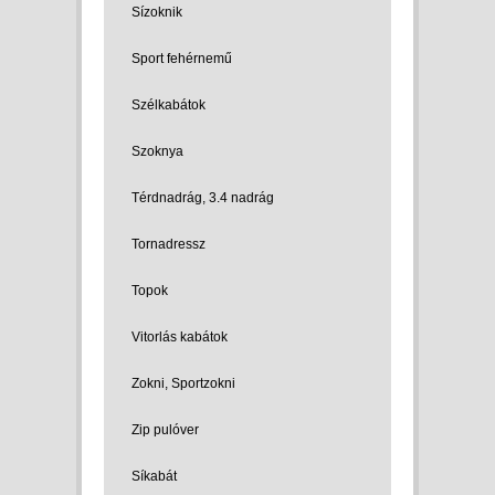
Sízoknik
Sport fehérnemű
Szélkabátok
Szoknya
Térdnadrág, 3.4 nadrág
Tornadressz
Topok
Vitorlás kabátok
Zokni, Sportzokni
Zip pulóver
Síkabát