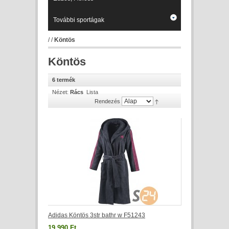
További sportágak
/
/
Köntös
Köntös
6 termék
Nézet:
Rács
Lista
Rendezés
Adidas Köntös 3str bathr w F51243
19 990 Ft