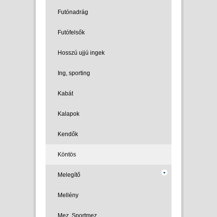
Futónadrág
Futófelsők
Hosszú ujjú ingek
Ing, sporting
Kabát
Kalapok
Kendők
Köntös
Melegítő
Mellény
Mez, Sportmez