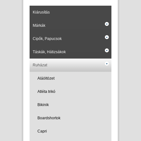
Kiárusítás
Márkák
Cipők, Papucsok
Táskák, Hátizsákok
Ruházat
Aláöltözet
Atléta trikó
Bikinik
Boardshortok
Capri