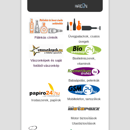
Üvegpalackok, csatos
Pálinkás címkék
üvegek
Bioélelmiszerek,
Vászonképek és saját
vitaminok
fotóból vászonkép
Babaápolás, pelenkák
Mobiltelefon, tartozékok
Irodaszerek, papírok
Motor biztosítások
Utasbiztosítások