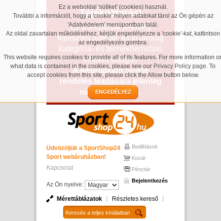
Ez a weboldal 'sütiket' (cookies) használ.
Tájékoztatás!
További a információt, hogy a 'cookie' milyen adatokat tárol az Ön gépén az
'Adatvédelem' menüpontban talál.
Ez a weboldal jelenleg
Az oldal zavartalan működéséhez, kérjük engedélyezze a 'cookie'-kat, kattintson
fejlesztés alatt áll, és kizárólag
az engedélyezés gombra.
kategória- és termékbemutató
This website requires cookies to provide all of its features. For more information o
célokat szolgál.
what data is contained in the cookies, please see our
Privacy Policy page
. To
A weboldalon online
accept cookies from this site, please click the Allow button below.
rendelés leadására jelenleg
nincs lehetőség.
ENGEDÉLYEZ
Beállítások
Üdvözöljük a SportShop24
Sport webáruházban!
Kosár
Kapcsolat
Pénztár
Bejelentkezés
Az Ön nyelve:
Mérettáblázatok
Részletes kereső