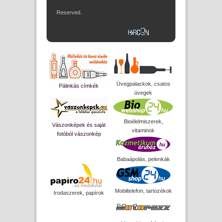
Reserved.
Üvegpalackok, csatos
Pálinkás címkék
üvegek
Bioélelmiszerek,
Vászonképek és saját
vitaminok
fotóból vászonkép
Babaápolás, pelenkák
Mobiltelefon, tartozékok
Irodaszerek, papírok