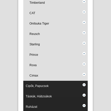
Timberland
CAT
Onitsuka Tiger
Reusch
Starling
Prince
Roxa
Cimax
Cipők, Papucsok
Táskák, Hátizsákok
Ruházat