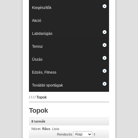
Kiegészítők
Akció
Labdarúgás
Tenisz
Úszás
Edzés, Fitness
További sportágak
/
/
/
/
Topok
Topok
8 termék
Nézet:
Rács
Lista
Rendezés