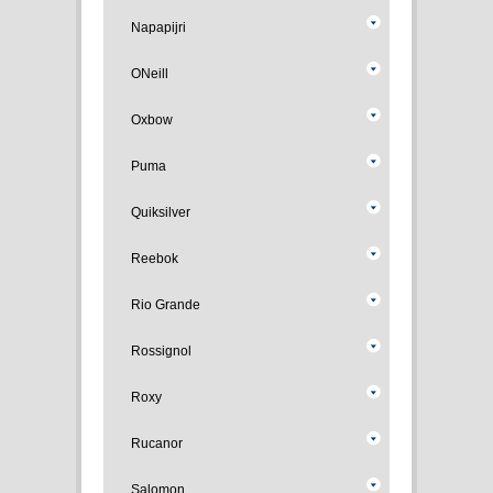
Napapijri
ONeill
Oxbow
Puma
Quiksilver
Reebok
Rio Grande
Rossignol
Roxy
Rucanor
Salomon