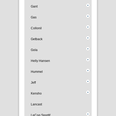
Gant
Gas
Collonil
Getback
Gola
Helly Hansen
Hummel
Jeff
Kensho
Lancast
LeCoq Sportif