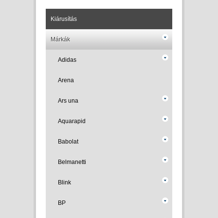
Kiárusítás
Márkák
Adidas
Arena
Ars una
Aquarapid
Babolat
Belmanetti
Blink
BP