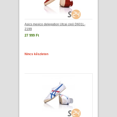
Asics mexico delegation Utcai cipö D601L-
2199
27 999 Ft
Nincs készleten