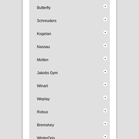
Butterfly
Schreuders
Kogelan
Nassau
Molten
Jakobs Gym
Winart
Weplay
Robus
Bremshey
WinterGrip