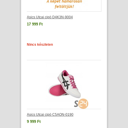
Asics Utcai cipö D4K3N-9004
17 999 Ft
Nincs készleten
Asics Utcai cipö C5AON-0190
9 999 Ft