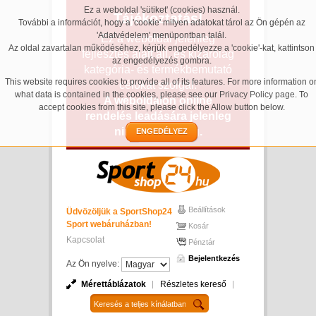
Ez a weboldal 'sütiket' (cookies) használ.
Tájékoztatás!
További a információt, hogy a 'cookie' milyen adatokat tárol az Ön gépén az
'Adatvédelem' menüpontban talál.
Ez a weboldal jelenleg
Az oldal zavartalan működéséhez, kérjük engedélyezze a 'cookie'-kat, kattintson
fejlesztés alatt áll, és kizárólag
az engedélyezés gombra.
kategória- és termékbemutató
This website requires cookies to provide all of its features. For more information o
célokat szolgál.
what data is contained in the cookies, please see our
Privacy Policy page
. To
A weboldalon online
accept cookies from this site, please click the Allow button below.
rendelés leadására jelenleg
nincs lehetőség.
ENGEDÉLYEZ
Beállítások
Üdvözöljük a SportShop24
Sport webáruházban!
Kosár
Kapcsolat
Pénztár
Bejelentkezés
Az Ön nyelve:
Mérettáblázatok
Részletes kereső