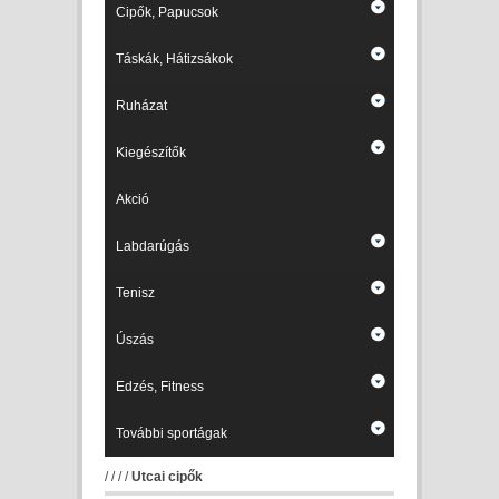
Cipők, Papucsok
Táskák, Hátizsákok
Ruházat
Kiegészítők
Akció
Labdarúgás
Tenisz
Úszás
Edzés, Fitness
További sportágak
/
/
/
/
Utcai cipők