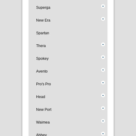
Superga
New Era
Spartan
Thera
Spokey
Avento
Pro's Pro
Head
New Port
Waimea
Abbey