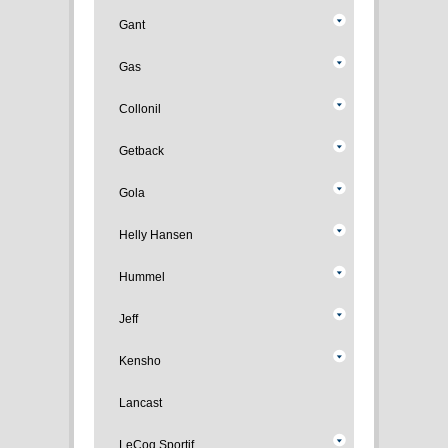
Gant
Gas
Collonil
Getback
Gola
Helly Hansen
Hummel
Jeff
Kensho
Lancast
LeCoq Sportif