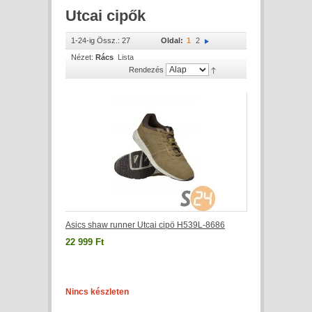
Utcai cipők
1-24-ig Össz.: 27
Oldal:
1
2
Nézet:
Rács
Lista
Rendezés
Asics shaw runner Utcai cipö H539L-8686
22 999 Ft
Nincs készleten