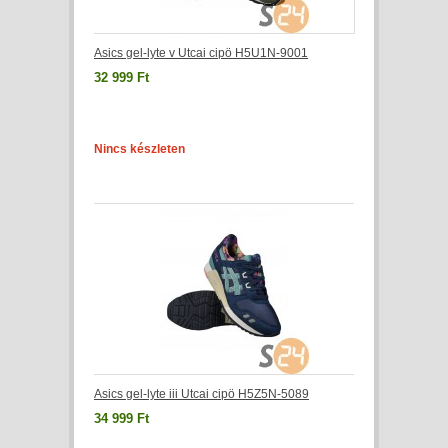
Asics gel-lyte v Utcai cipö H5U1N-9001
32 999 Ft
Nincs készleten
Asics gel-lyte iii Utcai cipö H5Z5N-5089
34 999 Ft