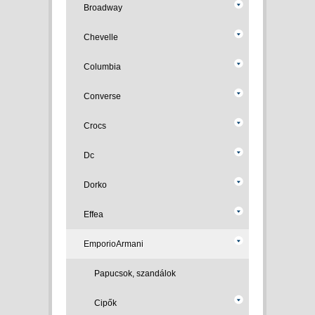
Broadway
Chevelle
Columbia
Converse
Crocs
Dc
Dorko
Effea
EmporioArmani
Papucsok, szandálok
Cipők