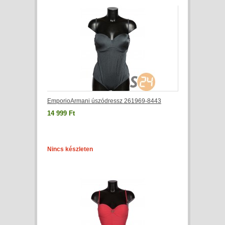
EmporioArmani úszódressz 261969-8443
14 999 Ft
Nincs készleten