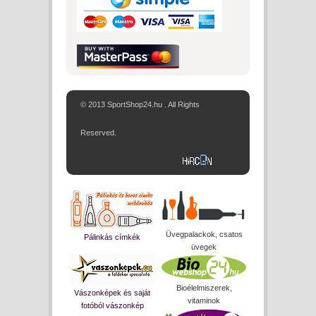
© 2013 SportShop24.hu . All Rights
Reserved.
Üvegpalackok, csatos
Pálinkás címkék
üvegek
Bioélelmiszerek,
Vászonképek és saját
vitaminok
fotóból vászonkép