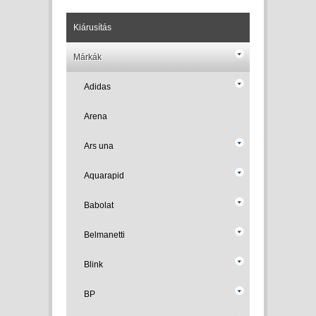
Kiárusítás
Márkák
Adidas
Arena
Ars una
Aquarapid
Babolat
Belmanetti
Blink
BP