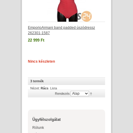
EmporioArmani band padded úszódressz
262301-1587
22 999 Ft
Nincs készleten
3 termék
Nézet:
Rács
Lista
Rendezés
Ügyfélszolgálat
Rólunk