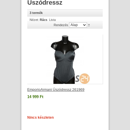
Úszódressz
3 termék
Nézet:
Rács
Lista
Rendezés
EmporioArmani Úszódressz 261969
14 999 Ft
Nincs készleten