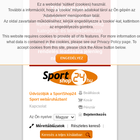
Ez a weboldal 'sütiket' (cookies) használ.
Tájékoztatás!
További a információt, hogy a 'cookie' milyen adatokat tárol az Ön gépén az
'Adatvédelem' menüpontban talál.
Ez a weboldal jelenleg
Az oldal zavartalan működéséhez, kérjük engedélyezze a 'cookie'-kat, kattintson
fejlesztés alatt áll, és kizárólag
az engedélyezés gombra.
kategória- és termékbemutató
This website requires cookies to provide all of its features. For more information o
célokat szolgál.
what data is contained in the cookies, please see our
Privacy Policy page
. To
A weboldalon online
accept cookies from this site, please click the Allow button below.
rendelés leadására jelenleg
nincs lehetőség.
ENGEDÉLYEZ
Beállítások
Üdvözöljük a SportShop24
Sport webáruházban!
Kosár
Kapcsolat
Pénztár
Bejelentkezés
Az Ön nyelve:
Mérettáblázatok
Részletes kereső