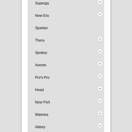
Superga
New Era
Spartan
Thera
Spokey
Avento
Pro's Pro
Head
New Port
Waimea
Abbey