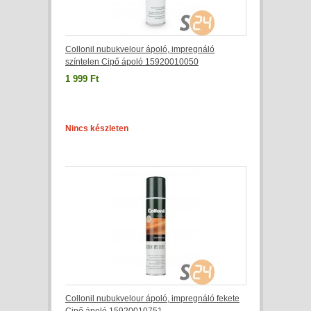
Collonil nubukvelour ápoló, impregnáló
színtelen Cipő ápoló 15920010050
1 999 Ft
Nincs készleten
Collonil nubukvelour ápoló, impregnáló fekete