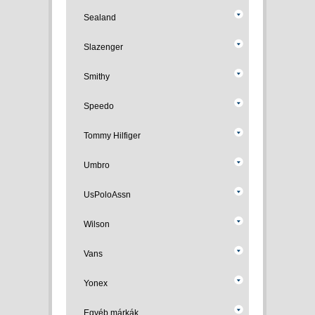
Sealand
Slazenger
Smithy
Speedo
Tommy Hilfiger
Umbro
UsPoloAssn
Wilson
Vans
Yonex
Egyéb márkák