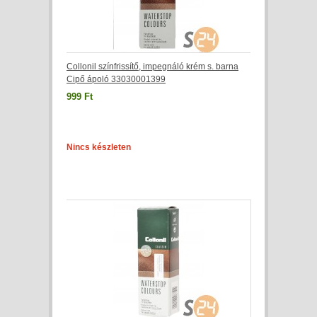
Collonil színfrissítő, impegnáló krém s. barna
Cipő ápoló 33030001399
999 Ft
Nincs készleten