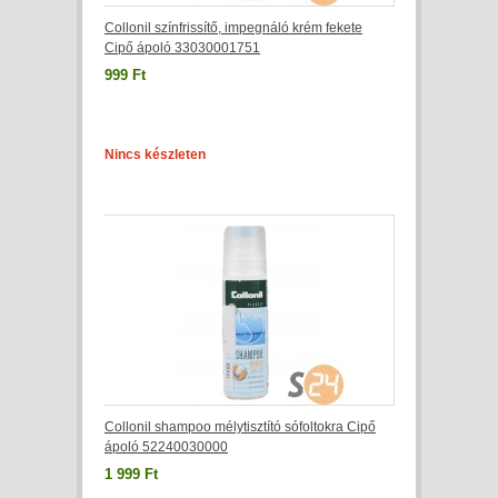
Collonil színfrissítő, impegnáló krém fekete
Cipő ápoló 33030001751
999 Ft
Nincs készleten
Collonil shampoo mélytisztító sófoltokra Cipő
ápoló 52240030000
1 999 Ft