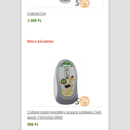
Collonil Cip
3 999 Ft
Nincs készleten
Collonil mobil gyorsfény szivacs színtelen Cipő
ápoló 74101010-0050
999 Ft