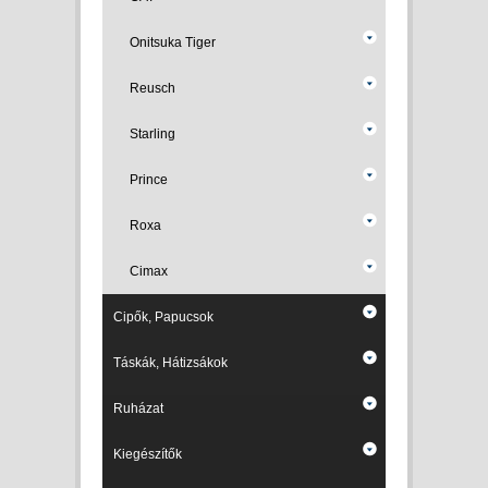
Onitsuka Tiger
Reusch
Starling
Prince
Roxa
Cimax
Cipők, Papucsok
Táskák, Hátizsákok
Ruházat
Kiegészítők