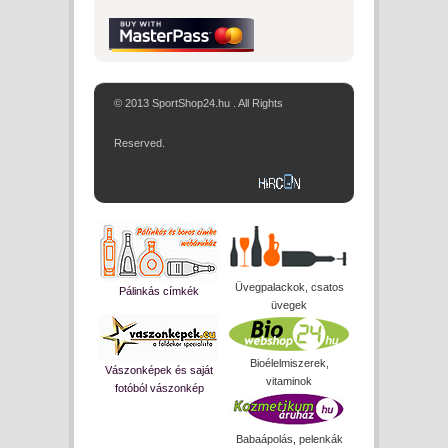
© 2013 SportShop24.hu . All Rights
Reserved.
Üvegpalackok, csatos
Pálinkás címkék
üvegek
Bioélelmiszerek,
Vászonképek és saját
vitaminok
fotóból vászonkép
Babaápolás, pelenkák