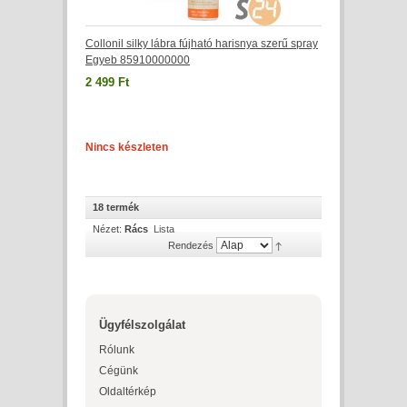
Collonil silky lábra fújható harisnya szerű spray
Egyeb 85910000000
2 499 Ft
Nincs készleten
18 termék
Nézet:
Rács
Lista
Rendezés
Ügyfélszolgálat
Rólunk
Cégünk
Oldaltérkép