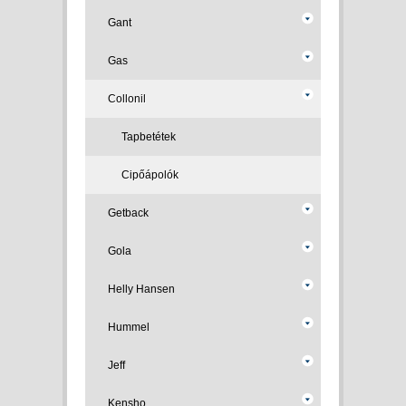
Gant
Gas
Collonil
Tapbetétek
Cipőápolók
Getback
Gola
Helly Hansen
Hummel
Jeff
Kensho