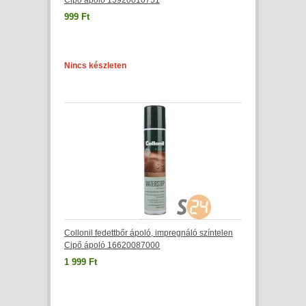
Cipő ápoló 15920010751
999 Ft
Nincs készleten
Collonil fedettbőr ápoló, impregnáló színtelen
Cipő ápoló 16620087000
1 999 Ft