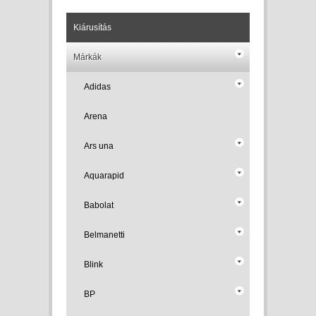
Kiárusítás
Márkák
Adidas
Arena
Ars una
Aquarapid
Babolat
Belmanetti
Blink
BP