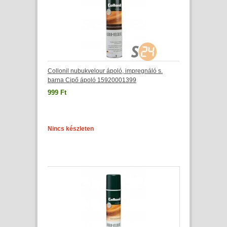
Collonil nubukvelour ápoló, impregnáló s.
barna Cipő ápoló 15920001399
999 Ft
Nincs készleten