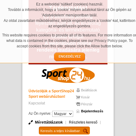
Ez a weboldal 'sütiket' (cookies) használ.
Tájékoztatás!
További a információt, hogy a 'cookie' milyen adatokat tárol az Ön gépén az
'Adatvédelem' menüpontban talál.
Ez a weboldal jelenleg
Az oldal zavartalan működéséhez, kérjük engedélyezze a 'cookie'-kat, kattintson
fejlesztés alatt áll, és kizárólag
az engedélyezés gombra.
kategória- és termékbemutató
This website requires cookies to provide all of its features. For more information o
célokat szolgál.
what data is contained in the cookies, please see our
Privacy Policy page
. To
A weboldalon online
accept cookies from this site, please click the Allow button below.
rendelés leadására jelenleg
nincs lehetőség.
ENGEDÉLYEZ
Beállítások
Üdvözöljük a SportShop24
Sport webáruházban!
Kosár
Kapcsolat
Pénztár
Bejelentkezés
Az Ön nyelve:
Mérettáblázatok
Részletes kereső