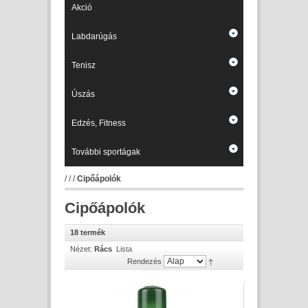
Akció
Labdarúgás
Tenisz
Úszás
Edzés, Fitness
További sportágak
/
/
/
Cipőápolók
Cipőápolók
18 termék
Nézet:
Rács
Lista
Rendezés