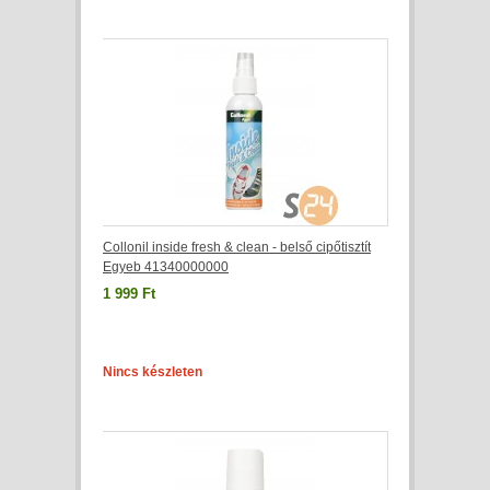
Collonil inside fresh & clean - belső cipőtisztít
Egyeb 41340000000
1 999 Ft
Nincs készleten