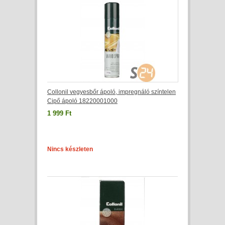
Collonil vegyesbőr ápoló, impregnáló színtelen
Cipő ápoló 18220001000
1 999 Ft
Nincs készleten