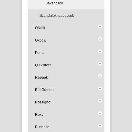
Bakancsok
Szandálok, papucsok
ONeill
Oxbow
Puma
Quiksilver
Reebok
Rio Grande
Rossignol
Roxy
Rucanor