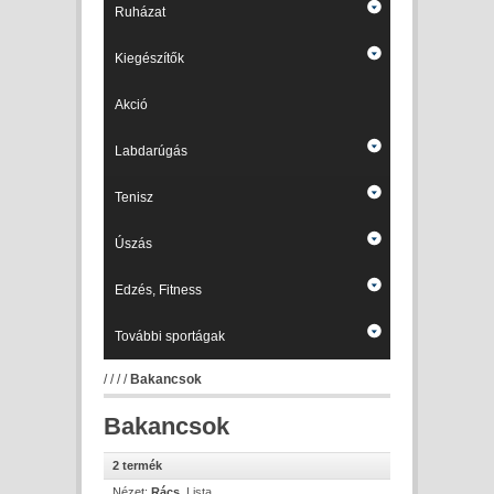
Ruházat
Kiegészítők
Akció
Labdarúgás
Tenisz
Úszás
Edzés, Fitness
További sportágak
/
/
/
/
Bakancsok
Bakancsok
2 termék
Nézet:
Rács
Lista