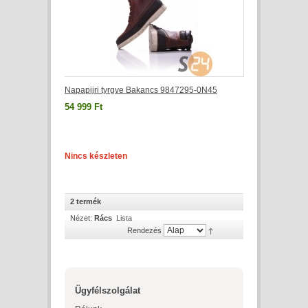
Napapijri tyrgve Bakancs 9847295-0N45
54 999 Ft
Nincs készleten
2 termék
Nézet:
Rács
Lista
Rendezés
Ügyfélszolgálat