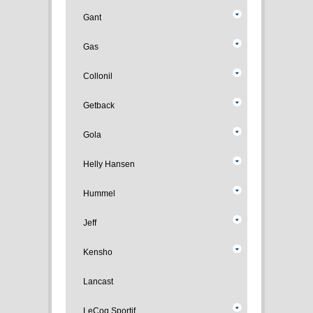
Gant
Gas
Collonil
Getback
Gola
Helly Hansen
Hummel
Jeff
Kensho
Lancast
LeCoq Sportif