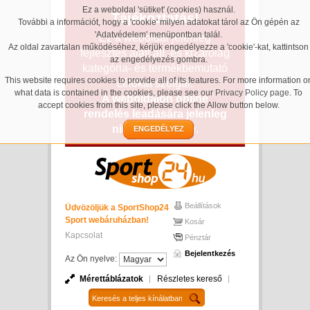
Ez a weboldal 'sütiket' (cookies) használ.
Tájékoztatás!
További a információt, hogy a 'cookie' milyen adatokat tárol az Ön gépén az
'Adatvédelem' menüpontban talál.
Ez a weboldal jelenleg
Az oldal zavartalan működéséhez, kérjük engedélyezze a 'cookie'-kat, kattintson
fejlesztés alatt áll, és kizárólag
az engedélyezés gombra.
kategória- és termékbemutató
This website requires cookies to provide all of its features. For more information o
célokat szolgál.
what data is contained in the cookies, please see our
Privacy Policy page
. To
A weboldalon online
accept cookies from this site, please click the Allow button below.
rendelés leadására jelenleg
nincs lehetőség.
ENGEDÉLYEZ
Beállítások
Üdvözöljük a SportShop24
Sport webáruházban!
Kosár
Kapcsolat
Pénztár
Bejelentkezés
Az Ön nyelve:
Mérettáblázatok
Részletes kereső