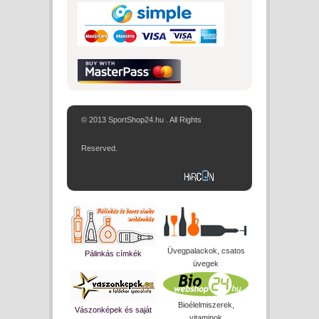
© 2013 SportShop24.hu . All Rights
Reserved.
Üvegpalackok, csatos
Pálinkás címkék
üvegek
Bioélelmiszerek,
Vászonképek és saját
vitaminok