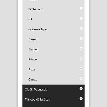
Timberland
CAT
Onitsuka Tiger
Reusch
Starling
Prince
Roxa
Cimax
Cipők, Papucsok
Táskák, Hátizsákok