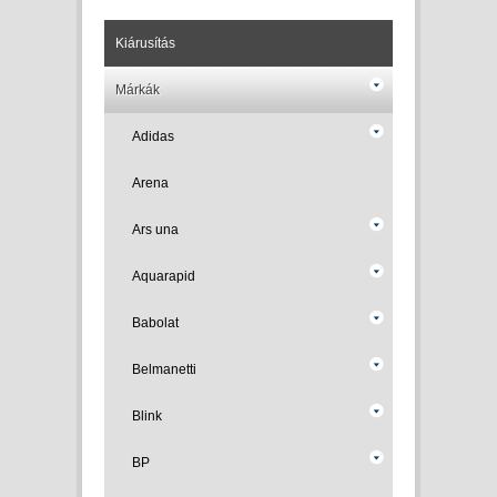
Kiárusítás
Márkák
Adidas
Arena
Ars una
Aquarapid
Babolat
Belmanetti
Blink
BP