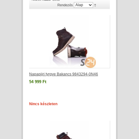
Rendezés
Napapijri tyrgve Bakancs 9843294-0N46
54 999 Ft
Nincs készleten