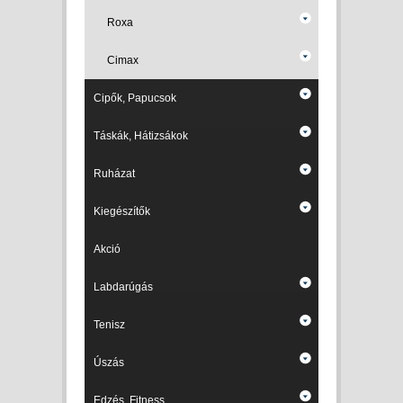
Roxa
Cimax
Cipők, Papucsok
Táskák, Hátizsákok
Ruházat
Kiegészítők
Akció
Labdarúgás
Tenisz
Úszás
Edzés, Fitness