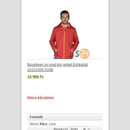
Broadway us road trip jacket Esökabát
10151005-033B
14 999 Ft
Nincs készleten
3 termék
Nézet:
Rács
Lista
Rendezés