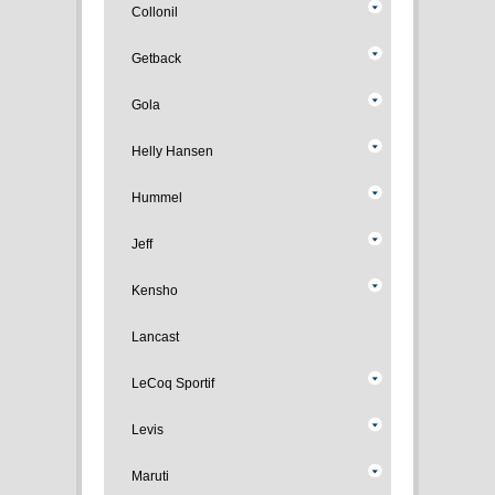
Collonil
Getback
Gola
Helly Hansen
Hummel
Jeff
Kensho
Lancast
LeCoq Sportif
Levis
Maruti