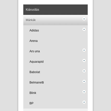
Kiárusítás
Márkák
Adidas
Arena
Ars una
Aquarapid
Babolat
Belmanetti
Blink
BP