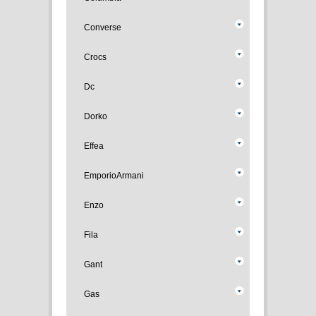
Converse
Crocs
Dc
Dorko
Effea
EmporioArmani
Enzo
Fila
Gant
Gas