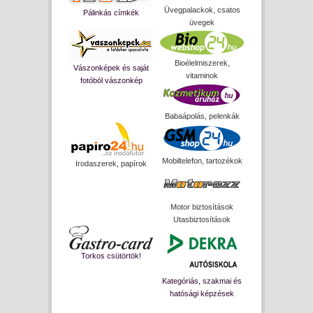
Üvegpalackok, csatos
Pálinkás címkék
üvegek
Bioélelmiszerek,
Vászonképek és saját
vitaminok
fotóból vászonkép
Babaápolás, pelenkák
Mobiltelefon, tartozékok
Irodaszerek, papírok
Motor biztosítások
Utasbiztosítások
Torkos csütörtök!
Kategóriás, szakmai és
hatósági képzések