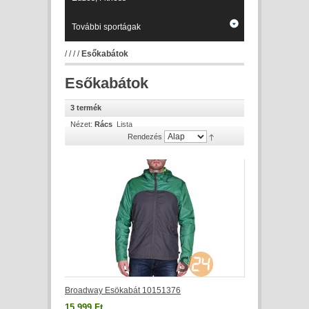
További sportágak
/
/
/
/
Esőkabátok
Esőkabátok
3 termék
Nézet:
Rács
Lista
Rendezés
Broadway Esökabát 10151376
15 999 Ft