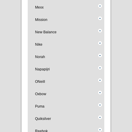
Mexx
Mission
New Balance
Nike
Norah
Napapijri
ONeill
Oxbow
Puma
Quiksilver
Reebok