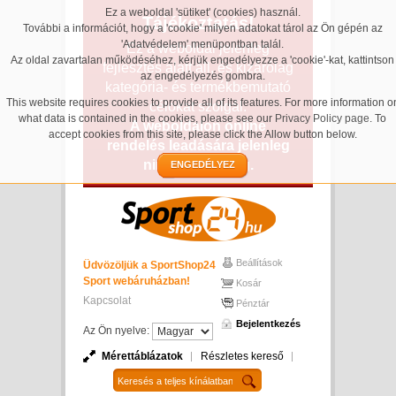
Ez a weboldal 'sütiket' (cookies) használ.
Tájékoztatás!
További a információt, hogy a 'cookie' milyen adatokat tárol az Ön gépén az
'Adatvédelem' menüpontban talál.
Ez a weboldal jelenleg
Az oldal zavartalan működéséhez, kérjük engedélyezze a 'cookie'-kat, kattintson
fejlesztés alatt áll, és kizárólag
az engedélyezés gombra.
kategória- és termékbemutató
This website requires cookies to provide all of its features. For more information o
célokat szolgál.
what data is contained in the cookies, please see our
Privacy Policy page
. To
A weboldalon online
accept cookies from this site, please click the Allow button below.
rendelés leadására jelenleg
nincs lehetőség.
ENGEDÉLYEZ
Beállítások
Üdvözöljük a SportShop24
Sport webáruházban!
Kosár
Kapcsolat
Pénztár
Bejelentkezés
Az Ön nyelve:
Mérettáblázatok
Részletes kereső