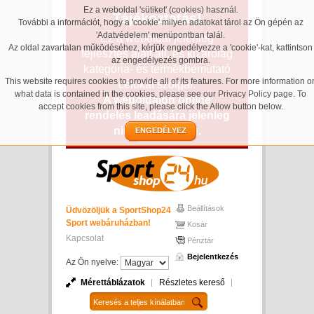
Ez a weboldal 'sütiket' (cookies) használ.
Tájékoztatás!
További a információt, hogy a 'cookie' milyen adatokat tárol az Ön gépén az
'Adatvédelem' menüpontban talál.
Ez a weboldal jelenleg
Az oldal zavartalan működéséhez, kérjük engedélyezze a 'cookie'-kat, kattintson
fejlesztés alatt áll, és kizárólag
az engedélyezés gombra.
kategória- és termékbemutató
This website requires cookies to provide all of its features. For more information o
célokat szolgál.
what data is contained in the cookies, please see our
Privacy Policy page
. To
A weboldalon online
accept cookies from this site, please click the Allow button below.
rendelés leadására jelenleg
nincs lehetőség.
ENGEDÉLYEZ
Beállítások
Üdvözöljük a SportShop24
Sport webáruházban!
Kosár
Kapcsolat
Pénztár
Bejelentkezés
Az Ön nyelve:
Mérettáblázatok
Részletes kereső