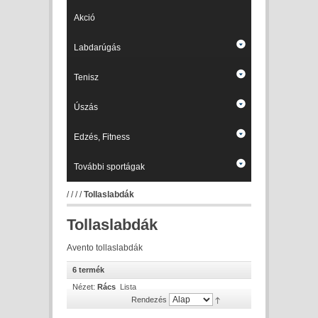
Akció
Labdarúgás
Tenisz
Úszás
Edzés, Fitness
További sportágak
/
/
/
/
Tollaslabdák
Tollaslabdák
Avento tollaslabdák
6 termék
Nézet:
Rács
Lista
Rendezés