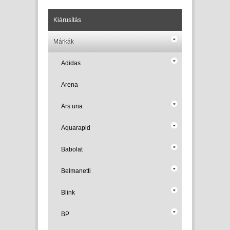
Kiárusítás
Márkák
Adidas
Arena
Ars una
Aquarapid
Babolat
Belmanetti
Blink
BP