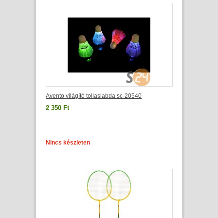
Avento világító tollaslabda sc-20540
2 350 Ft
Nincs készleten