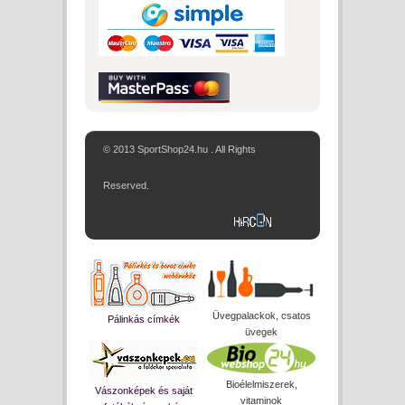
© 2013 SportShop24.hu . All Rights
Reserved.
Üvegpalackok, csatos
Pálinkás címkék
üvegek
Bioélelmiszerek,
Vászonképek és saját
vitaminok