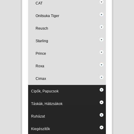
CAT
Onitsuka Tiger
Reusch
Starling
Prince
Roxa
Cimax
Cipők, Papucsok
Táskák, Hátizsákok
Ruházat
Kiegészítők