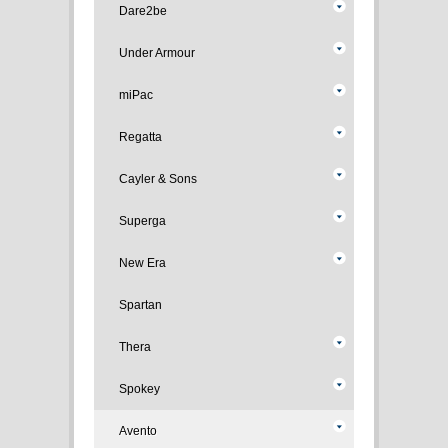
Dare2be
Under Armour
miPac
Regatta
Cayler & Sons
Superga
New Era
Spartan
Thera
Spokey
Avento