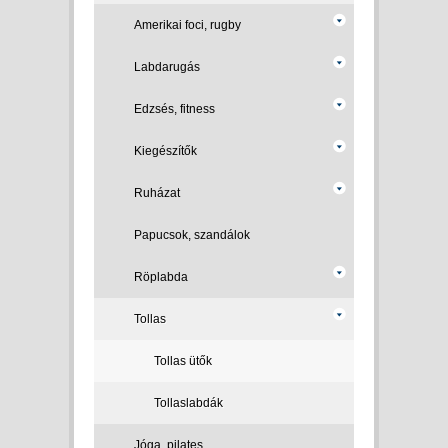
Amerikai foci, rugby
Labdarugás
Edzsés, fitness
Kiegészítők
Ruházat
Papucsok, szandálok
Röplabda
Tollas
Tollas ütők
Tollaslabdák
Jóga, pilates