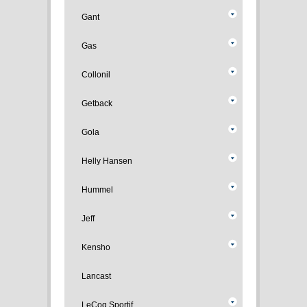
Gant
Gas
Collonil
Getback
Gola
Helly Hansen
Hummel
Jeff
Kensho
Lancast
LeCoq Sportif