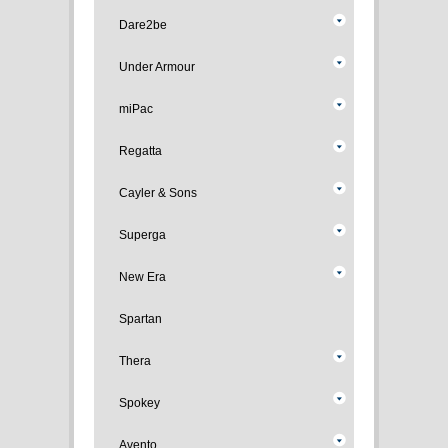
Dare2be
Under Armour
miPac
Regatta
Cayler & Sons
Superga
New Era
Spartan
Thera
Spokey
Avento