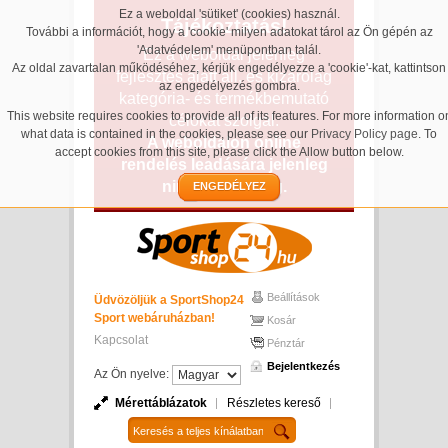
Ez a weboldal 'sütiket' (cookies) használ.
Tájékoztatás!
További a információt, hogy a 'cookie' milyen adatokat tárol az Ön gépén az
'Adatvédelem' menüpontban talál.
Ez a weboldal jelenleg
Az oldal zavartalan működéséhez, kérjük engedélyezze a 'cookie'-kat, kattintson
fejlesztés alatt áll, és kizárólag
az engedélyezés gombra.
kategória- és termékbemutató
This website requires cookies to provide all of its features. For more information o
célokat szolgál.
what data is contained in the cookies, please see our
Privacy Policy page
. To
A weboldalon online
accept cookies from this site, please click the Allow button below.
rendelés leadására jelenleg
nincs lehetőség.
ENGEDÉLYEZ
Beállítások
Üdvözöljük a SportShop24
Sport webáruházban!
Kosár
Kapcsolat
Pénztár
Bejelentkezés
Az Ön nyelve:
Mérettáblázatok
Részletes kereső