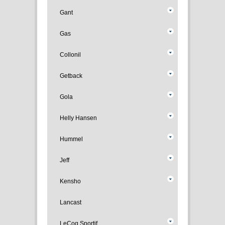
Gant
Gas
Collonil
Getback
Gola
Helly Hansen
Hummel
Jeff
Kensho
Lancast
LeCoq Sportif