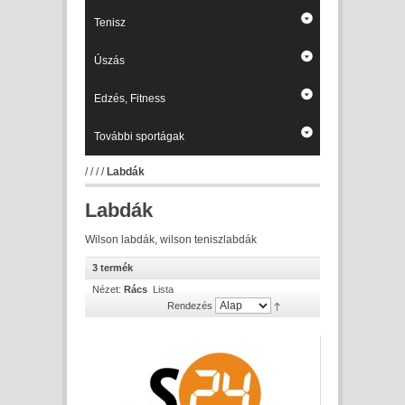
Tenisz
Úszás
Edzés, Fitness
További sportágak
/
/
/
/
Labdák
Labdák
Wilson labdák, wilson teniszlabdák
3 termék
Nézet:
Rács
Lista
Rendezés