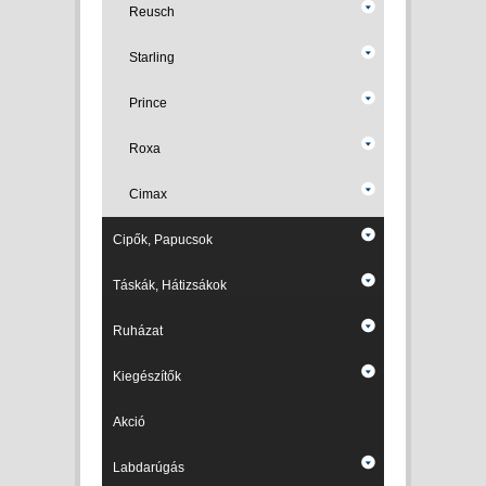
Reusch
Starling
Prince
Roxa
Cimax
Cipők, Papucsok
Táskák, Hátizsákok
Ruházat
Kiegészítők
Akció
Labdarúgás