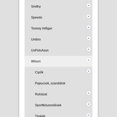
Smithy
Speedo
Tommy Hilfiger
Umbro
UsPoloAssn
Wilson
Cipők
Papucsok, szandálok
Ruházat
Sportfelszerelések
Táskák