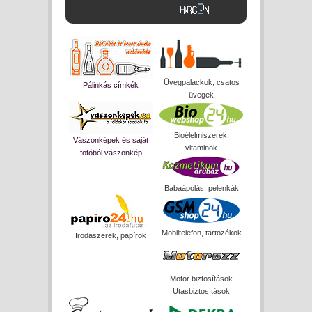
Üvegpalackok, csatos
Pálinkás címkék
üvegek
Bioélelmiszerek,
Vászonképek és saját
vitaminok
fotóból vászonkép
Babaápolás, pelenkák
Mobiltelefon, tartozékok
Irodaszerek, papírok
Motor biztosítások
Utasbiztosítások