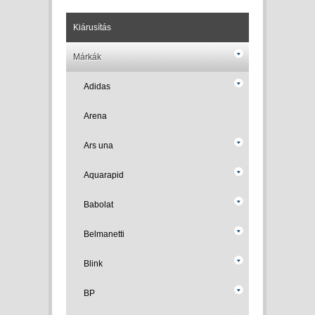
Kiárusítás
Márkák
Adidas
Arena
Ars una
Aquarapid
Babolat
Belmanetti
Blink
BP