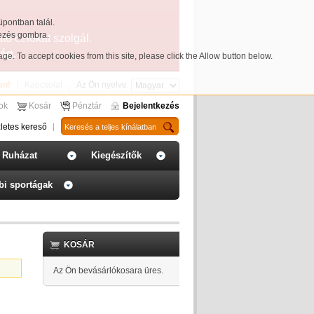
üpontban talál.
yezés gombra.
ató célokat szolgál.
ég.
page
. To accept cookies from this site, please click the Allow button below.
an!
Kapcsolat
Az Ön nyelve:
sok
Kosár
Pénztár
Bejelentkezés
letes kereső
Ruházat
Kiegészítők
bi sportágak
KOSÁR
Az Ön bevásárlókosara üres.