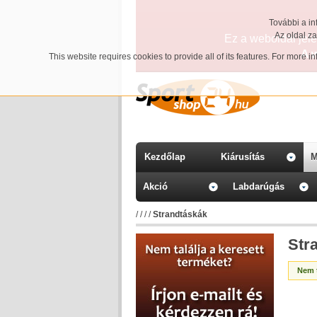
További a in
Az oldal z
Ez a weboldal jelen
A 
This website requires cookies to provide all of its features. For more 
Kezdőlap
Kiárusítás
M
Akció
Labdarúgás
/
/
/
/
Strandtáskák
Str
Nem t