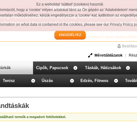
Ez a weboldal 'sütiket' (cookies) használ.
Tájékoztatás!
formációt, hogy a 'cookie' milyen adatokat tárol az Ön gépén az 'Adatvédelem' men
avartalan működéséhez, kérjük engedélyezze a 'cookie'-kat, kattintson az engedél
leg fejlesztés alatt áll, és kizárólag kategória- és termékbemut
weboldalon online rendelés leadására jelenleg nincs lehetős
information on what data is contained in the cookies, please see our
Privacy Policy 
ENGEDÉLYEZ
Üdvözöljük a SportShop24 Sport webáruházb
Beállítá
Mérettáblázatok
Rész
árkák
Cipők, Papucsok
Táskák, Hátizsákok
Tenisz
Úszás
Edzés, Fitness
Továb
andtáskák
alálható termék a megadott feltételekkel.