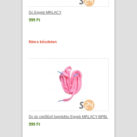
Dc Egyeb MRLACY
999 Ft
Nincs készleten
Dc dc cipőfűző bpink/blu Egyeb MRLACY-BPBL
999 Ft