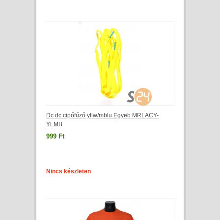
Dc dc cipőfűző yllw/mblu Egyeb MRLACY-
YLMB
999 Ft
Nincs készleten