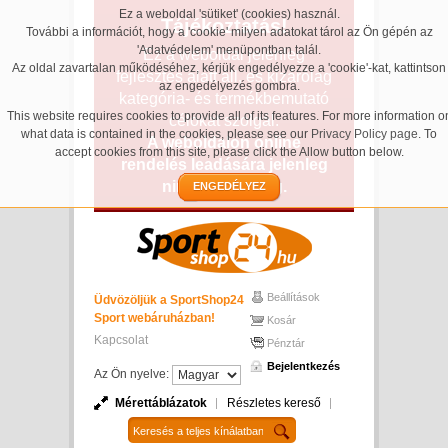
Ez a weboldal 'sütiket' (cookies) használ.
Tájékoztatás!
További a információt, hogy a 'cookie' milyen adatokat tárol az Ön gépén az
'Adatvédelem' menüpontban talál.
Ez a weboldal jelenleg
Az oldal zavartalan működéséhez, kérjük engedélyezze a 'cookie'-kat, kattintson
fejlesztés alatt áll, és kizárólag
az engedélyezés gombra.
kategória- és termékbemutató
This website requires cookies to provide all of its features. For more information o
célokat szolgál.
what data is contained in the cookies, please see our
Privacy Policy page
. To
A weboldalon online
accept cookies from this site, please click the Allow button below.
rendelés leadására jelenleg
nincs lehetőség.
ENGEDÉLYEZ
Beállítások
Üdvözöljük a SportShop24
Sport webáruházban!
Kosár
Kapcsolat
Pénztár
Bejelentkezés
Az Ön nyelve:
Mérettáblázatok
Részletes kereső