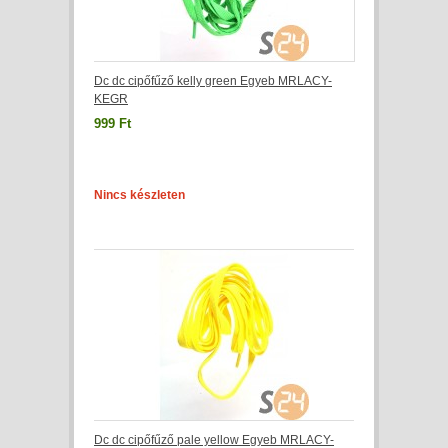
Dc dc cipőfűző kelly green Egyeb MRLACY-
KEGR
999 Ft
Nincs készleten
Dc dc cipőfűző pale yellow Egyeb MRLACY-