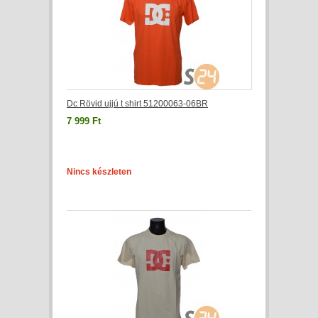
Dc Rövid ujjú t shirt 51200063-06BR
7 999 Ft
Nincs készleten