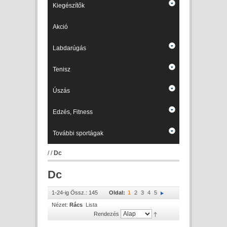
Kiegészítők
Akció
Labdarúgás
Tenisz
Úszás
Edzés, Fitness
További sportágak
/
/
Dc
Dc
1-24-ig Össz.: 145
Oldal:
1
2
3
4
5
Nézet:
Rács
Lista
Rendezés