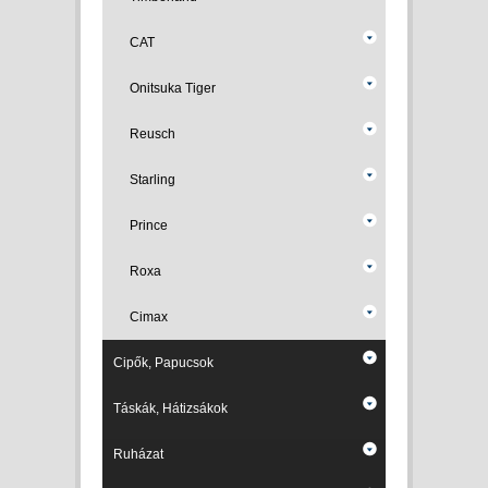
CAT
Onitsuka Tiger
Reusch
Starling
Prince
Roxa
Cimax
Cipők, Papucsok
Táskák, Hátizsákok
Ruházat