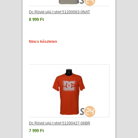
Dc Rövid ujjú t shirt 51200063-0NAT
8 999 Ft
Nincs készleten
Dc Rövid ujjú t shirt 51200427-06BR
7 999 Ft