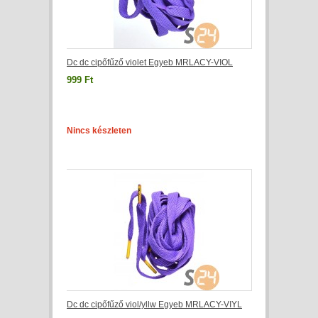
Dc dc cipőfűző violet Egyeb MRLACY-VIOL
999 Ft
Nincs készleten
Dc dc cipőfűző viol/yllw Egyeb MRLACY-VIYL