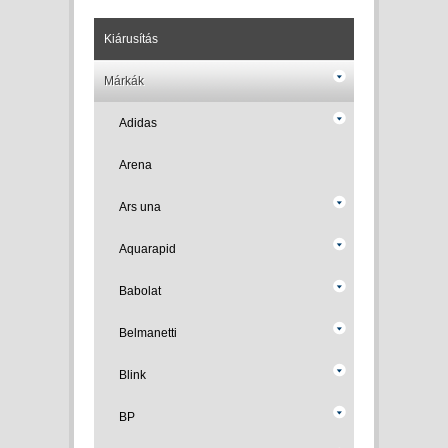
Kiárusítás
Márkák
Adidas
Arena
Ars una
Aquarapid
Babolat
Belmanetti
Blink
BP