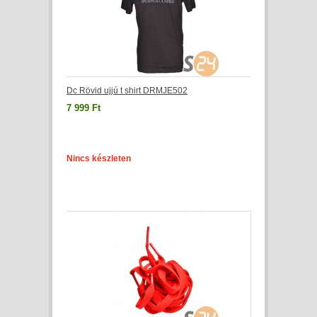
Dc Rövid ujjú t shirt DRMJE502
7 999 Ft
Nincs készleten