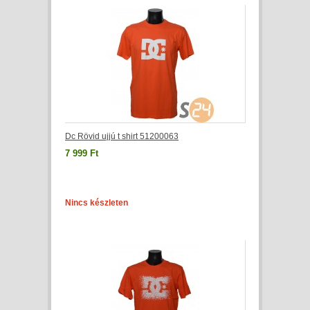
Dc Rövid ujjú t shirt 51200063
7 999 Ft
Nincs készleten