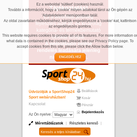
Ez a weboldal 'sütiket' (cookies) használ.
Tájékoztatás!
További a információt, hogy a 'cookie' milyen adatokat tárol az Ön gépén az
'Adatvédelem' menüpontban talál.
Ez a weboldal jelenleg
Az oldal zavartalan működéséhez, kérjük engedélyezze a 'cookie'-kat, kattintson
fejlesztés alatt áll, és kizárólag
az engedélyezés gombra.
kategória- és termékbemutató
This website requires cookies to provide all of its features. For more information o
célokat szolgál.
what data is contained in the cookies, please see our
Privacy Policy page
. To
A weboldalon online
accept cookies from this site, please click the Allow button below.
rendelés leadására jelenleg
nincs lehetőség.
ENGEDÉLYEZ
Beállítások
Üdvözöljük a SportShop24
Sport webáruházban!
Kosár
Kapcsolat
Pénztár
Bejelentkezés
Az Ön nyelve:
Mérettáblázatok
Részletes kereső