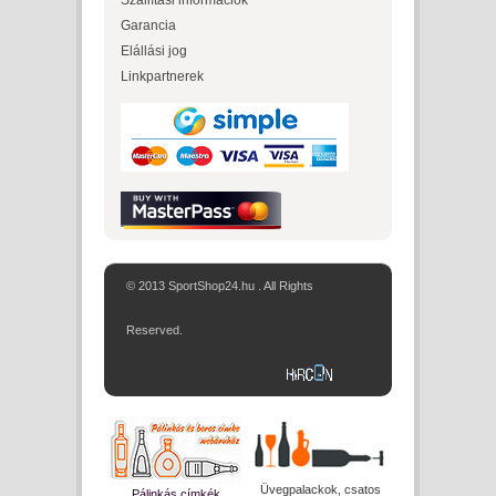
Szállítási információk
Garancia
Elállási jog
Linkpartnerek
© 2013 SportShop24.hu . All Rights
Reserved.
Üvegpalackok, csatos
Pálinkás címkék