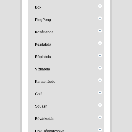
Box
PingPong
Kosárlabda
Kézilabda
Röplabda
Vízilabda
Karate, Judo
Golf
Squash
Búvárkodás
Hoki, jégkorcsolya