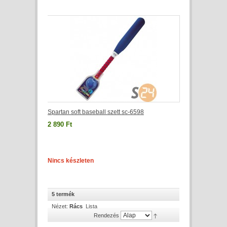
Spartan soft baseball szett sc-6598
2 890 Ft
Nincs készleten
5 termék
Nézet:
Rács
Lista
Rendezés