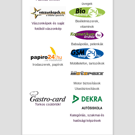
üvegek
Bioélelmiszerek,
Vászonképek és saját
vitaminok
fotóból vászonkép
Babaápolás, pelenkák
Mobiltelefon, tartozékok
Irodaszerek, papírok
Motor biztosítások
Utasbiztosítások
Torkos csütörtök!
Kategóriás, szakmai és
hatósági képzések