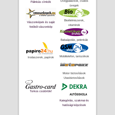
Üvegpalackok, csatos
Pálinkás címkék
üvegek
Bioélelmiszerek,
Vászonképek és saját
vitaminok
fotóból vászonkép
Babaápolás, pelenkák
Mobiltelefon, tartozékok
Irodaszerek, papírok
Motor biztosítások
Utasbiztosítások
Torkos csütörtök!
Kategóriás, szakmai és
hatósági képzések