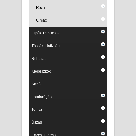
Roxa
Cimax
Cipők, Papucsok
Táskák, Hátizsákok
Ruházat
Kiegészítők
Akció
Labdarúgás
Tenisz
Úszás
Edzés, Fitness