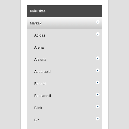
Kiárusítás
Márkák
Adidas
Arena
Ars una
Aquarapid
Babolat
Belmanetti
Blink
BP