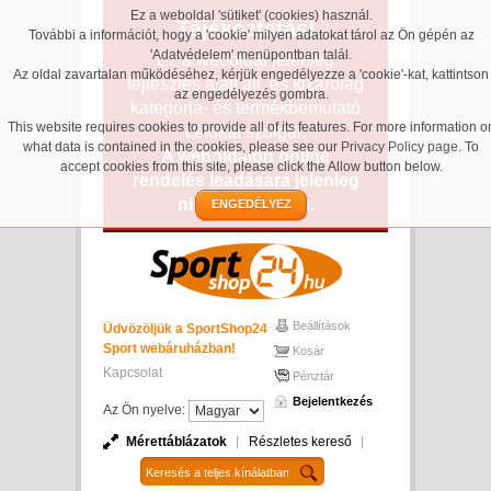
Ez a weboldal 'sütiket' (cookies) használ.
Tájékoztatás!
További a információt, hogy a 'cookie' milyen adatokat tárol az Ön gépén az
'Adatvédelem' menüpontban talál.
Ez a weboldal jelenleg
Az oldal zavartalan működéséhez, kérjük engedélyezze a 'cookie'-kat, kattintson
fejlesztés alatt áll, és kizárólag
az engedélyezés gombra.
kategória- és termékbemutató
This website requires cookies to provide all of its features. For more information o
célokat szolgál.
what data is contained in the cookies, please see our
Privacy Policy page
. To
A weboldalon online
accept cookies from this site, please click the Allow button below.
rendelés leadására jelenleg
nincs lehetőség.
ENGEDÉLYEZ
Beállítások
Üdvözöljük a SportShop24
Sport webáruházban!
Kosár
Kapcsolat
Pénztár
Bejelentkezés
Az Ön nyelve:
Mérettáblázatok
Részletes kereső