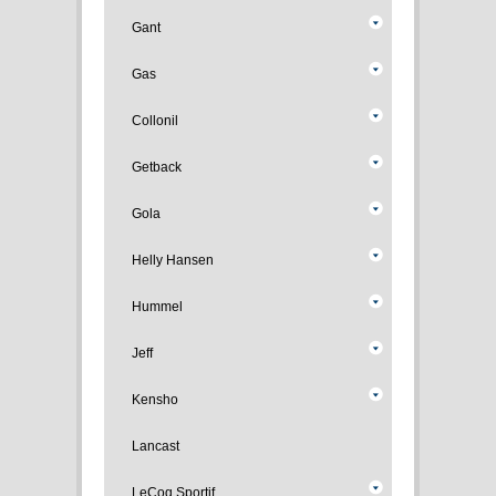
Gant
Gas
Collonil
Getback
Gola
Helly Hansen
Hummel
Jeff
Kensho
Lancast
LeCoq Sportif