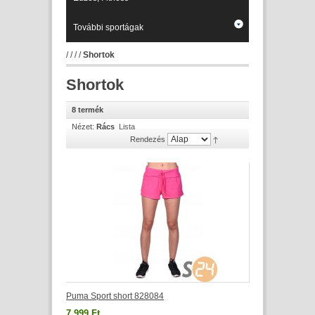
További sportágak
/
/
/
/
Shortok
Shortok
8 termék
Nézet:
Rács
Lista
Rendezés
Puma Sport short 828084
7 999 Ft