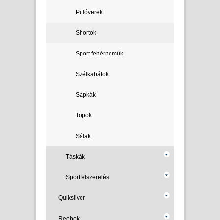
Pulóverek
Shortok
Sport fehérneműk
Szélkabátok
Sapkák
Topok
Sálak
Táskák
Sportfelszerelés
Quiksilver
Reebok