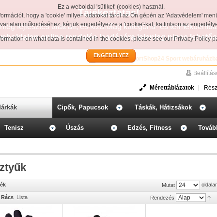
Ez a weboldal 'sütiket' (cookies) használ.
Tájékoztatás!
formációt, hogy a 'cookie' milyen adatokat tárol az Ön gépén az 'Adatvédelem' men
avartalan működéséhez, kérjük engedélyezze a 'cookie'-kat, kattintson az engedél
leg fejlesztés alatt áll, és kizárólag kategória- és termékbemut
weboldalon online rendelés leadására jelenleg nincs lehetős
information on what data is contained in the cookies, please see our
Privacy Policy 
ENGEDÉLYEZ
Üdvözöljük a SportShop24 Sport webáruházb
Beállítá
Mérettáblázatok
Rész
árkák
Cipők, Papucsok
Táskák, Hátizsákok
Tenisz
Úszás
Edzés, Fitness
Továb
ztyűk
mék
oldala
Mutat
Rács
Lista
Rendezés