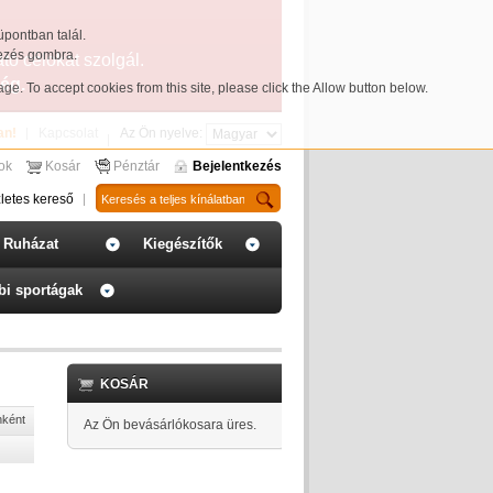
üpontban talál.
yezés gombra.
ató célokat szolgál.
ég.
page
. To accept cookies from this site, please click the Allow button below.
an!
Kapcsolat
Az Ön nyelve:
sok
Kosár
Pénztár
Bejelentkezés
letes kereső
Ruházat
Kiegészítők
bi sportágak
KOSÁR
nként
Az Ön bevásárlókosara üres.