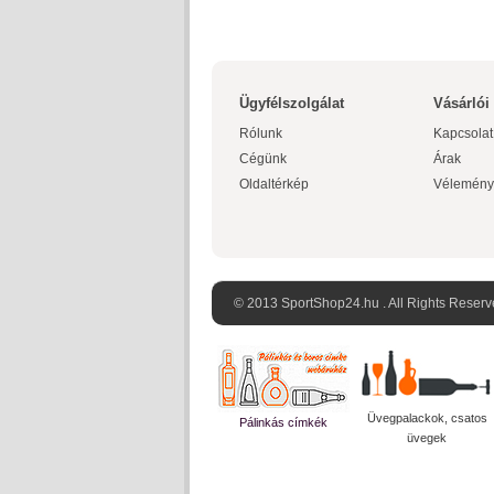
Ügyfélszolgálat
Vásárlói
Rólunk
Kapcsolat
Cégünk
Árak
Oldaltérkép
Vélemény
© 2013 SportShop24.hu . All Rights Reserv
Üvegpalackok, csatos
Pálinkás címkék
üvegek