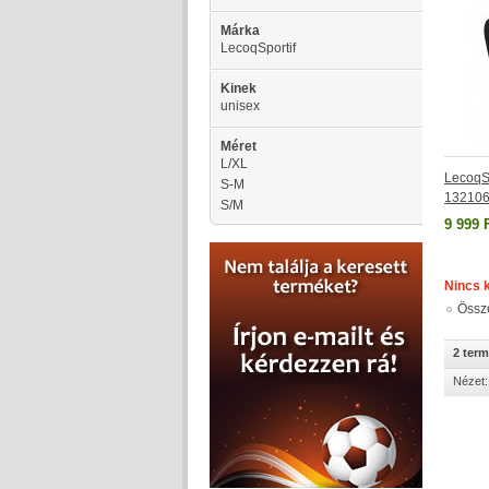
Márka
LecoqSportif
Kinek
unisex
Méret
L/XL
LecoqSp
S-M
13210
S/M
9 999 
Nincs 
Össz
2 ter
Nézet: