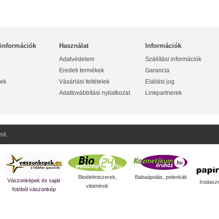
 információk
Használat
Információk
Adatvédelem
Szállítási információk
Eredeti termékek
Garancia
ek
Vásárlási feltételek
Elállási jog
Adattovábbítási nyilatkozat
Linkpartnerek
ed.
Bioélelmiszerek,
Babaápolás, pelenkák
Vászonképek és saját
Irodasz
vitaminok
fotóból vászonkép