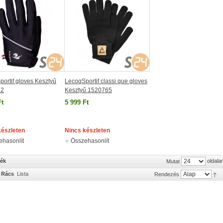
ortif gloves Kesztyű
LecoqSportif classi que gloves
62
Kesztyű 1520765
Ft
5 999 Ft
készleten
Nincs készleten
ehasonlít
Összehasonlít
mék
oldala
Mutat
Rács
Lista
Rendezés