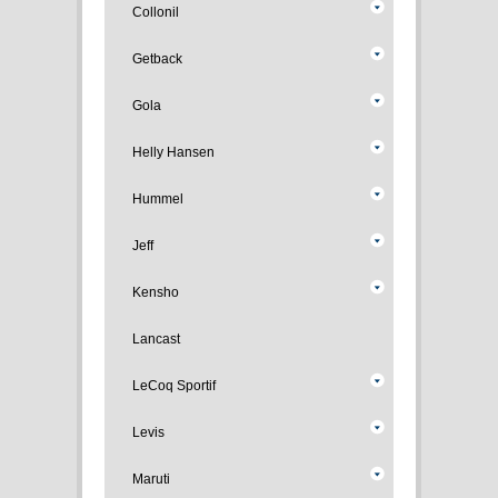
Collonil
Getback
Gola
Helly Hansen
Hummel
Jeff
Kensho
Lancast
LeCoq Sportif
Levis
Maruti