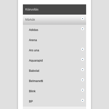
Kiárusítás
Márkák
Adidas
Arena
Ars una
Aquarapid
Babolat
Belmanetti
Blink
BP