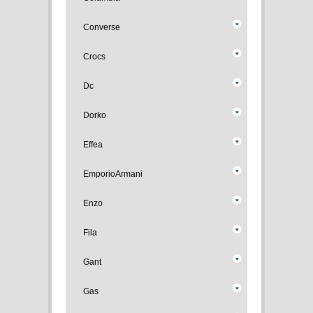
Converse
Crocs
Dc
Dorko
Effea
EmporioArmani
Enzo
Fila
Gant
Gas