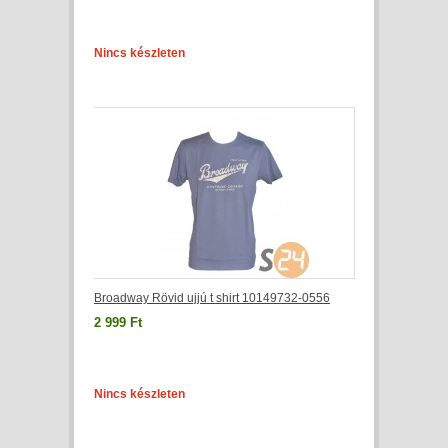
Nincs készleten
Broadway Rövid ujjú t shirt 10149732-0556
2 999 Ft
Nincs készleten