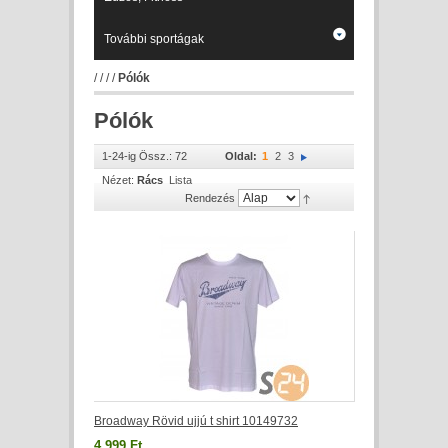
További sportágak
/
/
/
/
Pólók
Pólók
1-24-ig Össz.: 72
Oldal:
1
2
3
Nézet:
Rács
Lista
Rendezés
Broadway Rövid ujjú t shirt 10149732
4 999 Ft