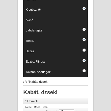
Kiegészítők
Akció
Labdarúgás
Tenisz
Úszás
Edzés, Fitness
További sportágak
/
/
/
/
Kabát, dzseki
Kabát, dzseki
11 termék
Nézet:
Rács
Lista