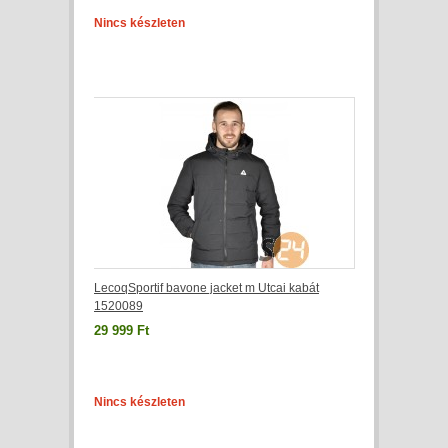
Nincs készleten
LecoqSportif bavone jacket m Utcai kabát
1520089
29 999 Ft
Nincs készleten