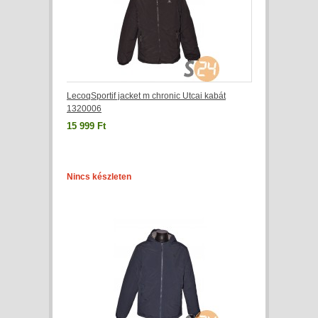
LecoqSportif jacket m chronic Utcai kabát
1320006
15 999 Ft
Nincs készleten