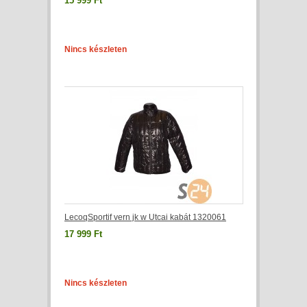
15 999 Ft
Nincs készleten
LecoqSportif vern jk w Utcai kabát 1320061
17 999 Ft
Nincs készleten