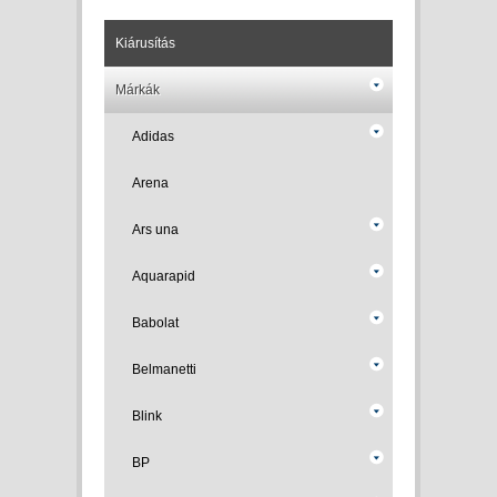
Kiárusítás
Márkák
Adidas
Arena
Ars una
Aquarapid
Babolat
Belmanetti
Blink
BP