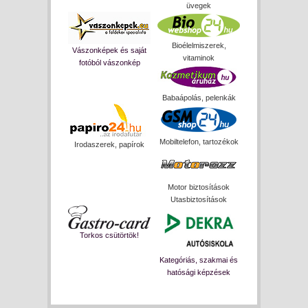
üvegek
Bioélelmiszerek,
Vászonképek és saját
vitaminok
fotóból vászonkép
Babaápolás, pelenkák
Mobiltelefon, tartozékok
Irodaszerek, papírok
Motor biztosítások
Utasbiztosítások
Torkos csütörtök!
Kategóriás, szakmai és
hatósági képzések