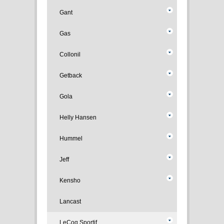
Gant
Gas
Collonil
Getback
Gola
Helly Hansen
Hummel
Jeff
Kensho
Lancast
LeCoq Sportif