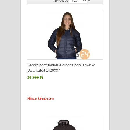
Rendezés
LecoqSportif fantaisie dibona poly jacket w
Utcai kabát 1420337
36 999 Ft
Nincs készleten