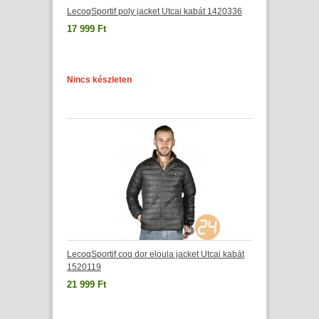
LecoqSportif poly jacket Utcai kabát 1420336
17 999 Ft
Nincs készleten
LecoqSportif coq dor eloula jacket Utcai kabát
1520119
21 999 Ft