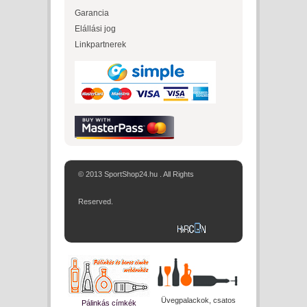
Garancia
Elállási jog
Linkpartnerek
© 2013 SportShop24.hu . All Rights
Reserved.
Üvegpalackok, csatos
Pálinkás címkék