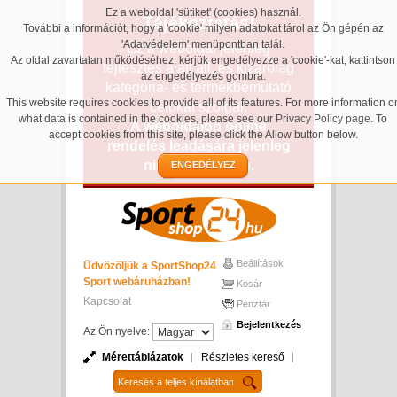
Ez a weboldal 'sütiket' (cookies) használ.
Tájékoztatás!
További a információt, hogy a 'cookie' milyen adatokat tárol az Ön gépén az
'Adatvédelem' menüpontban talál.
Ez a weboldal jelenleg
Az oldal zavartalan működéséhez, kérjük engedélyezze a 'cookie'-kat, kattintson
fejlesztés alatt áll, és kizárólag
az engedélyezés gombra.
kategória- és termékbemutató
This website requires cookies to provide all of its features. For more information o
célokat szolgál.
what data is contained in the cookies, please see our
Privacy Policy page
. To
A weboldalon online
accept cookies from this site, please click the Allow button below.
rendelés leadására jelenleg
nincs lehetőség.
ENGEDÉLYEZ
Beállítások
Üdvözöljük a SportShop24
Sport webáruházban!
Kosár
Kapcsolat
Pénztár
Bejelentkezés
Az Ön nyelve:
Mérettáblázatok
Részletes kereső