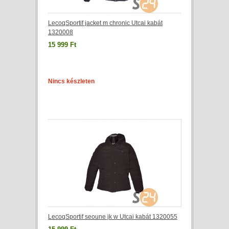
LecoqSportif jacket m chronic Utcai kabát
1320008
15 999 Ft
Nincs készleten
LecoqSportif seoune jk w Utcai kabát 1320055