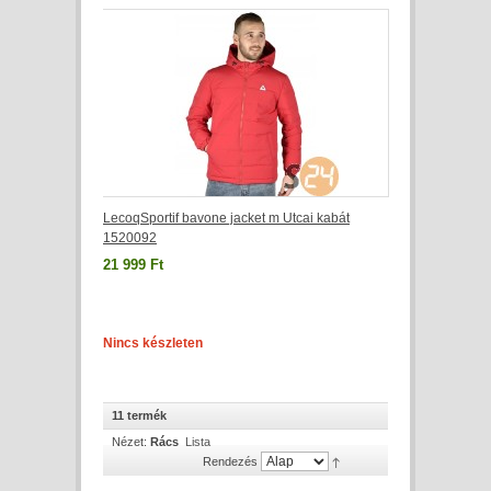
LecoqSportif bavone jacket m Utcai kabát
1520092
21 999 Ft
Nincs készleten
11 termék
Nézet:
Rács
Lista
Rendezés