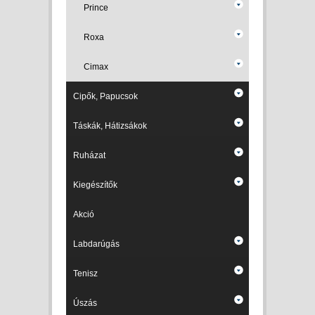
Prince
Roxa
Cimax
Cipők, Papucsok
Táskák, Hátizsákok
Ruházat
Kiegészítők
Akció
Labdarúgás
Tenisz
Úszás