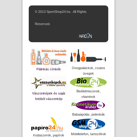
© 2013 SportShop24.hu . All Rights
Reserved.
Üvegpalackok, csatos
Pálinkás címkék
üvegek
Bioélelmiszerek,
Vászonképek és saját
vitaminok
fotóból vászonkép
Babaápolás, pelenkák
Mobiltelefon, tartozékok
Irodaszerek, papírok