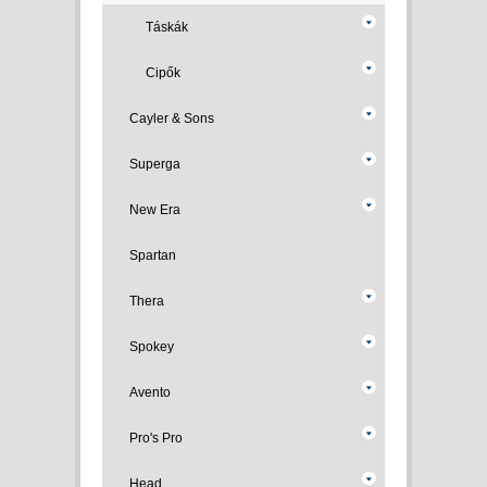
Táskák
Cipők
Cayler & Sons
Superga
New Era
Spartan
Thera
Spokey
Avento
Pro's Pro
Head