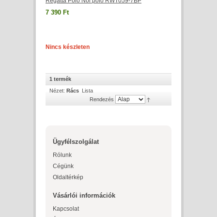
Regatta Póló Női póló RWT059-7BP
7 390 Ft
Nincs készleten
1 termék
Nézet:
Rács
Lista
Rendezés
Ügyfélszolgálat
Rólunk
Cégünk
Oldaltérkép
Vásárlói információk
Kapcsolat