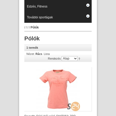
Edzés, Fitness
További sportágak
/
/
/
/
Pólók
Pólók
1 termék
Nézet:
Rács
Lista
Rendezés