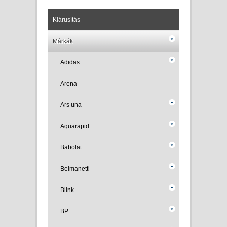
Kiárusítás
Márkák
Adidas
Arena
Ars una
Aquarapid
Babolat
Belmanetti
Blink
BP