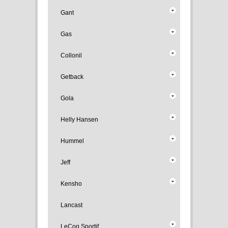
Gant
Gas
Collonil
Getback
Gola
Helly Hansen
Hummel
Jeff
Kensho
Lancast
LeCoq Sportif