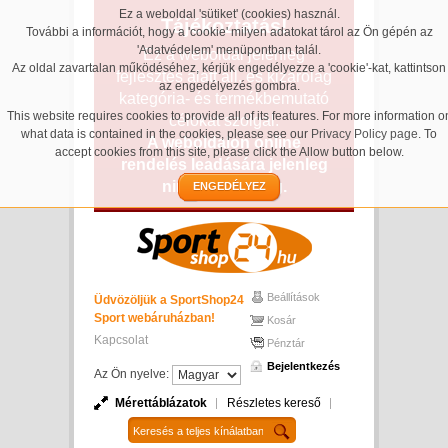
Ez a weboldal 'sütiket' (cookies) használ.
Tájékoztatás!
További a információt, hogy a 'cookie' milyen adatokat tárol az Ön gépén az
'Adatvédelem' menüpontban talál.
Ez a weboldal jelenleg
Az oldal zavartalan működéséhez, kérjük engedélyezze a 'cookie'-kat, kattintson
fejlesztés alatt áll, és kizárólag
az engedélyezés gombra.
kategória- és termékbemutató
This website requires cookies to provide all of its features. For more information o
célokat szolgál.
what data is contained in the cookies, please see our
Privacy Policy page
. To
A weboldalon online
accept cookies from this site, please click the Allow button below.
rendelés leadására jelenleg
nincs lehetőség.
ENGEDÉLYEZ
Beállítások
Üdvözöljük a SportShop24
Sport webáruházban!
Kosár
Kapcsolat
Pénztár
Bejelentkezés
Az Ön nyelve:
Mérettáblázatok
Részletes kereső