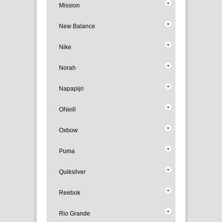
Mission
New Balance
Nike
Norah
Napapijri
ONeill
Oxbow
Puma
Quiksilver
Reebok
Rio Grande