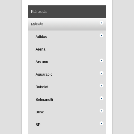
Kiárusítás
Márkák
Adidas
Arena
Ars una
Aquarapid
Babolat
Belmanetti
Blink
BP