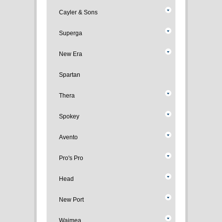
Cayler & Sons
Superga
New Era
Spartan
Thera
Spokey
Avento
Pro's Pro
Head
New Port
Waimea