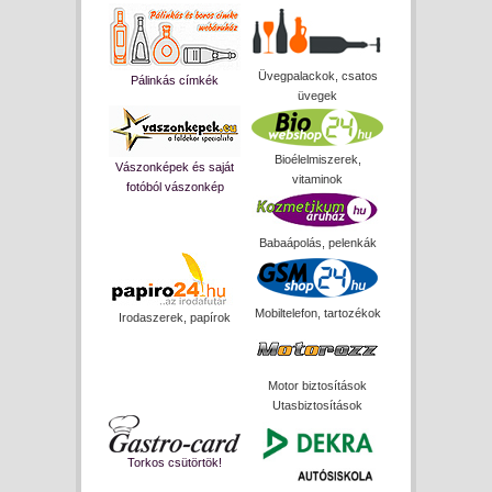
Üvegpalackok, csatos
Pálinkás címkék
üvegek
Bioélelmiszerek,
Vászonképek és saját
vitaminok
fotóból vászonkép
Babaápolás, pelenkák
Mobiltelefon, tartozékok
Irodaszerek, papírok
Motor biztosítások
Utasbiztosítások
Torkos csütörtök!