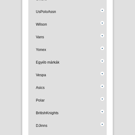
UsPoloAssn
Wilson
Vans
Yonex
Egyéb márkák
Vespa
Asics
Polar
BritishKnights
DJinns