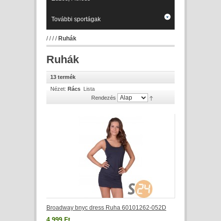
További sportágak
/
/
/
/
Ruhák
Ruhák
13 termék
Nézet:
Rács
Lista
Rendezés
Broadway bnyc dress Ruha 60101262-052D
4 999 Ft