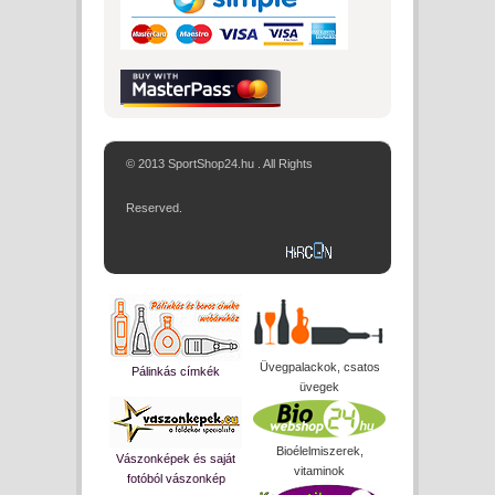
© 2013 SportShop24.hu . All Rights
Reserved.
Üvegpalackok, csatos
Pálinkás címkék
üvegek
Bioélelmiszerek,
Vászonképek és saját
vitaminok
fotóból vászonkép