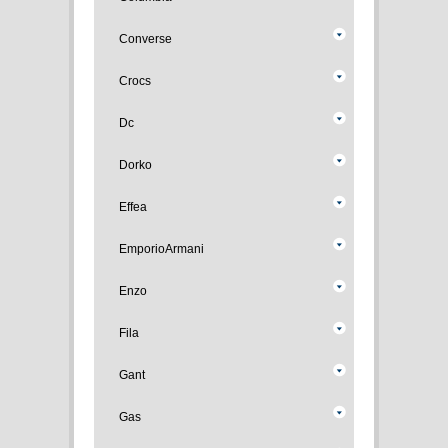
Converse
Crocs
Dc
Dorko
Effea
EmporioArmani
Enzo
Fila
Gant
Gas