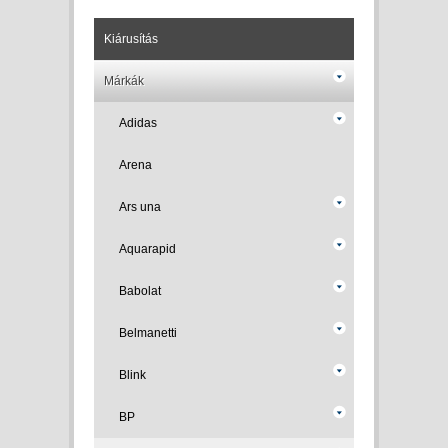
Kiárusítás
Márkák
Adidas
Arena
Ars una
Aquarapid
Babolat
Belmanetti
Blink
BP