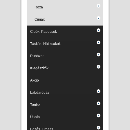
Roxa
Cimax
Cipők, Papucsok
Táskák, Hátizsákok
Ruházat
Kiegészítők
Akció
Labdarúgás
Tenisz
Úszás
Edzés, Fitness