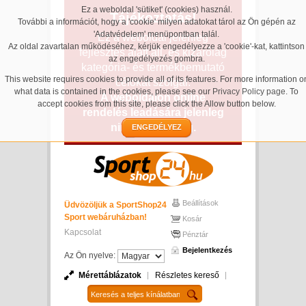
Ez a weboldal 'sütiket' (cookies) használ.
Tájékoztatás!
További a információt, hogy a 'cookie' milyen adatokat tárol az Ön gépén az
'Adatvédelem' menüpontban talál.
Ez a weboldal jelenleg
Az oldal zavartalan működéséhez, kérjük engedélyezze a 'cookie'-kat, kattintson
fejlesztés alatt áll, és kizárólag
az engedélyezés gombra.
kategória- és termékbemutató
This website requires cookies to provide all of its features. For more information o
célokat szolgál.
what data is contained in the cookies, please see our
Privacy Policy page
. To
A weboldalon online
accept cookies from this site, please click the Allow button below.
rendelés leadására jelenleg
nincs lehetőség.
ENGEDÉLYEZ
Beállítások
Üdvözöljük a SportShop24
Sport webáruházban!
Kosár
Kapcsolat
Pénztár
Bejelentkezés
Az Ön nyelve:
Mérettáblázatok
Részletes kereső