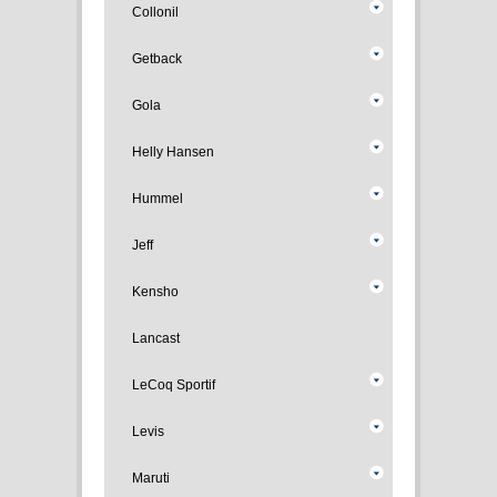
Collonil
Getback
Gola
Helly Hansen
Hummel
Jeff
Kensho
Lancast
LeCoq Sportif
Levis
Maruti