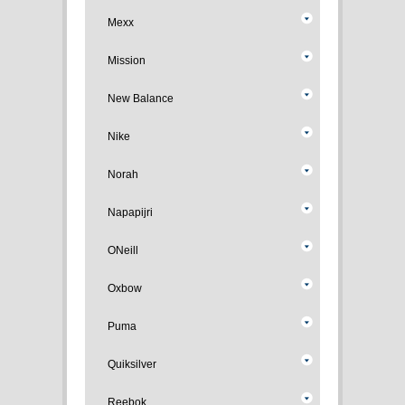
Mexx
Mission
New Balance
Nike
Norah
Napapijri
ONeill
Oxbow
Puma
Quiksilver
Reebok