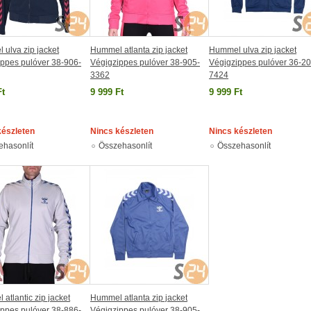
ulva zip jacket
Hummel atlanta zip jacket
Hummel ulva zip jacket
ppes pulóver 38-906-
Végigzippes pulóver 38-905-
Végigzippes pulóver 36-20
3362
7424
Ft
9 999 Ft
9 999 Ft
készleten
Nincs készleten
Nincs készleten
ehasonlít
Összehasonlít
Összehasonlít
atlantic zip jacket
Hummel atlanta zip jacket
ppes pulóver 38-886-
Végigzippes pulóver 38-905-