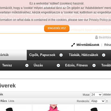
Ez a weboldal 'sütiket' (cookies) használ.
Tájékoztatás!
formációt, hogy a 'cookie' milyen adatokat tárol az Ön gépén az 'Adatvédelem' men
avartalan működéséhez, kérjük engedélyezze a 'cookie'-kat, kattintson az engedél
leg fejlesztés alatt áll, és kizárólag kategória- és termékbemut
weboldalon online rendelés leadására jelenleg nincs lehetős
information on what data is contained in the cookies, please see our
Privacy Policy 
ENGEDÉLYEZ
Üdvözöljük a SportShop24 Sport webáruházb
Beállítá
Mérettáblázatok
Rész
árkák
Cipők, Papucsok
Táskák, Hátizsákok
Tenisz
Úszás
Edzés, Fitness
Továb
óverek
mék
oldala
Mutat
Rács
Lista
Rendezés