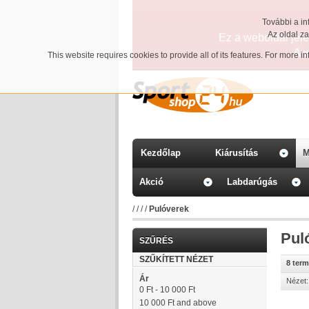
További a in
Az oldal z
Ez a weboldal jelen
A 
This website requires cookies to provide all of its features. For more 
Kezdőlap
Kiárusítás
M
Akció
Labdarúgás
/
/
/
/
Pulóverek
Pul
SZŰRÉS
SZŰKÍTETT NÉZET
8 ter
Ár
Nézet:
0 Ft
-
10 000 Ft
10 000 Ft
and above