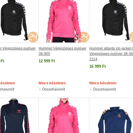
 Végigzippes pulóver
Hummel Végigzippes pulóver
Hummel atlanta zip jacket 
38-905
Végigzippes pulóver 38-36
2114
 Ft
12 999 Ft
16 999 Ft
készleten
Nincs készleten
Nincs készleten
ehasonlít
Összehasonlít
Összehasonlít