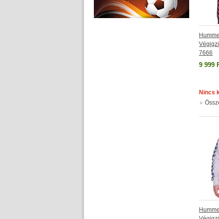
Hummel 
Végigzi
7666
9 999 
Nincs 
Össz
Hummel 
Végigzi