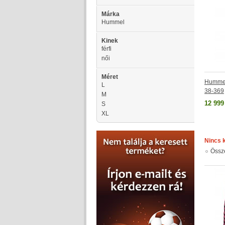
Márka
Hummel
Kinek
férfi
női
Méret
Hummel
L
38-369
M
12 999
S
XL
Nincs 
Össz