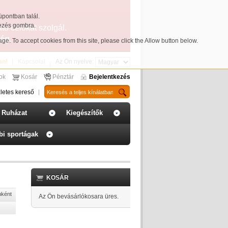
üpontban talál.
yezés gombra.
ató célokat szolgál.
ég.
page
. To accept cookies from this site, please click the Allow button below.
an!
Kapcsolat
Az Ön nyelve:
sok
Kosár
Pénztár
Bejelentkezés
letes kereső
Ruházat
Kiegészítők
bi sportágak
KOSÁR
nként
Az Ön bevásárlókosara üres.