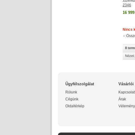
2346
16 999
Nincs 
Össz
8 ter
Nézet:
Ügyfélszolgálat
Vásárlói
Rólunk
Kapcsolat
Cégünk
Árak
Oldaltérkép
Vélemény