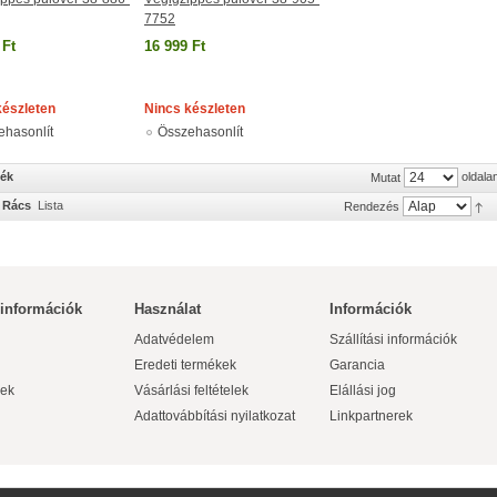
7752
 Ft
16 999 Ft
készleten
Nincs készleten
ehasonlít
Összehasonlít
mék
oldala
Mutat
Rács
Lista
Rendezés
 információk
Használat
Információk
Adatvédelem
Szállítási információk
Eredeti termékek
Garancia
ek
Vásárlási feltételek
Elállási jog
Adattovábbítási nyilatkozat
Linkpartnerek