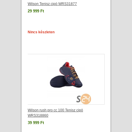
Wilson Tenisz cipö WRS31877
29 999 Ft
Nincs készleten
Wilson rush pro cc 100 Tenisz cipö
WRS318860
39 999 Ft