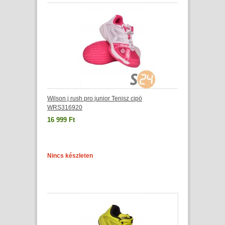
Wilson j rush pro junior Tenisz cipö
WRS316920
16 999 Ft
Nincs készleten