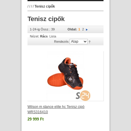
/
/
/
/
Tenisz cipők
Tenisz cipők
1-24-ig Össz.: 39
Oldal:
1
2
Nézet:
Rács
Lista
Rendezés
Wilson m stance elite hc Tenisz cipö
WRS316410
29 999 Ft