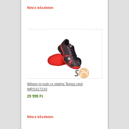
Nincs készleten
Wilson m rush cc plwhsi Tenisz cipö
WRS317210
29 999 Ft
Nincs készleten