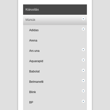
Kiárusítás
Márkák
Adidas
Arena
Ars una
Aquarapid
Babolat
Belmanetti
Blink
BP