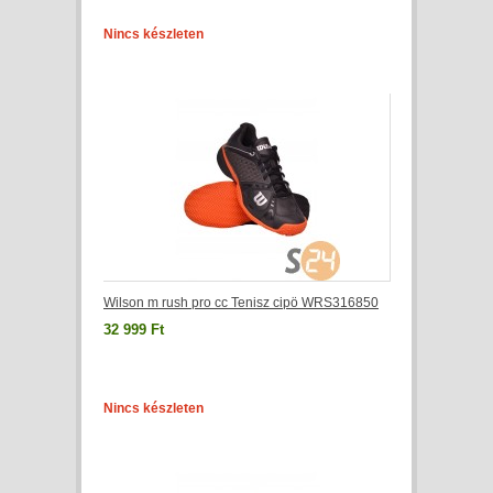
Nincs készleten
Wilson m rush pro cc Tenisz cipö WRS316850
32 999 Ft
Nincs készleten