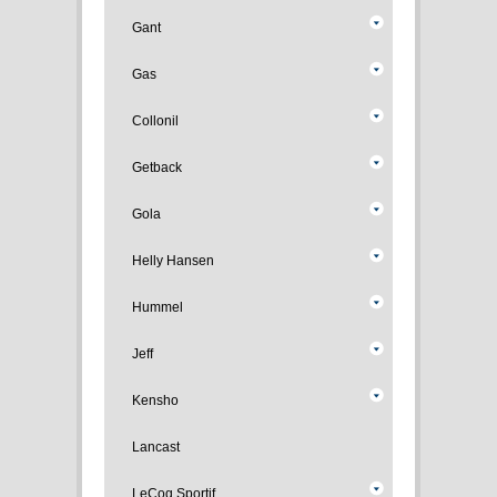
Gant
Gas
Collonil
Getback
Gola
Helly Hansen
Hummel
Jeff
Kensho
Lancast
LeCoq Sportif