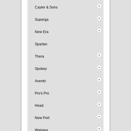
Cayler & Sons
Superga
New Era
Spartan
Thera
Spokey
Avento
Pro's Pro
Head
New Port
Waimea