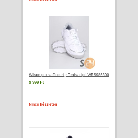
Wilson pro staff court jr Tenisz cipö WRS985300
9 999 Ft
Nincs készleten