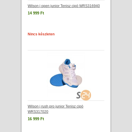
Wilson j open junior Tenisz cipö WRS316940
14 999 Ft
Nincs készleten
Wilson j rush pro junior Tenisz cipö
WRS317020
16 999 Ft