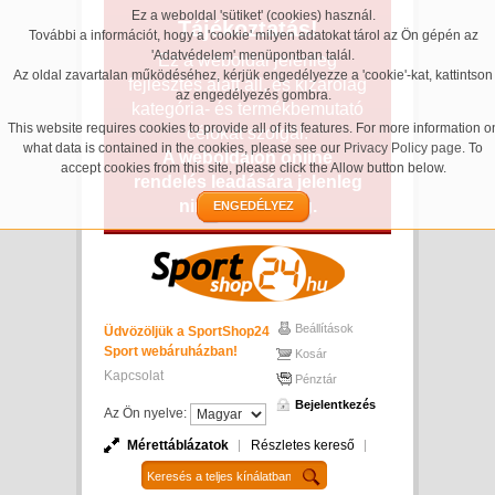
Ez a weboldal 'sütiket' (cookies) használ.
Tájékoztatás!
További a információt, hogy a 'cookie' milyen adatokat tárol az Ön gépén az
'Adatvédelem' menüpontban talál.
Ez a weboldal jelenleg
Az oldal zavartalan működéséhez, kérjük engedélyezze a 'cookie'-kat, kattintson
fejlesztés alatt áll, és kizárólag
az engedélyezés gombra.
kategória- és termékbemutató
This website requires cookies to provide all of its features. For more information o
célokat szolgál.
what data is contained in the cookies, please see our
Privacy Policy page
. To
A weboldalon online
accept cookies from this site, please click the Allow button below.
rendelés leadására jelenleg
nincs lehetőség.
ENGEDÉLYEZ
Beállítások
Üdvözöljük a SportShop24
Sport webáruházban!
Kosár
Kapcsolat
Pénztár
Bejelentkezés
Az Ön nyelve:
Mérettáblázatok
Részletes kereső