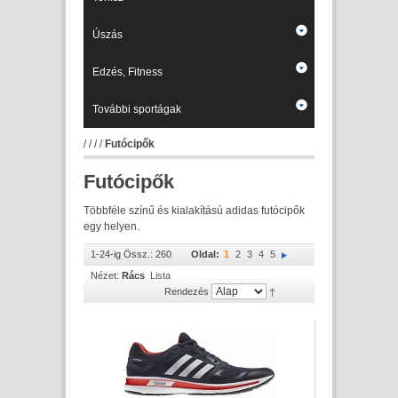
Úszás
Edzés, Fitness
További sportágak
/
/
/
/
Futócipők
Futócipők
Többféle színű és kialakítású adidas futócipők
egy helyen.
1-24-ig Össz.: 260
Oldal:
1
2
3
4
5
Nézet:
Rács
Lista
Rendezés