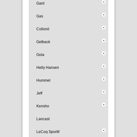
Gant
Gas
Collonil
Getback
Gola
Helly Hansen
Hummel
Jeff
Kensho
Lancast
LeCoq Sportif