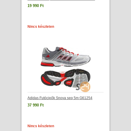
19 990 Ft
Nincs készleten
Adidas Futócipők Snova seq 5m G61254
37 990 Ft
Nincs készleten