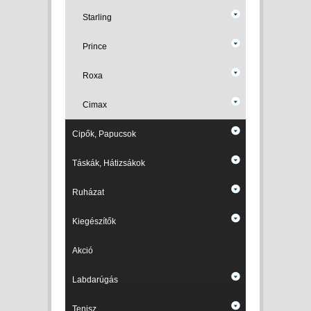
Starling
Prince
Roxa
Cimax
Cipők, Papucsok
Táskák, Hátizsákok
Ruházat
Kiegészítők
Akció
Labdarúgás
Tenisz