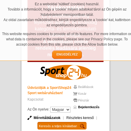
Ez a weboldal 'sütiket' (cookies) használ.
Tájékoztatás!
További a információt, hogy a 'cookie' milyen adatokat tárol az Ön gépén az
'Adatvédelem' menüpontban talál.
Ez a weboldal jelenleg
Az oldal zavartalan működéséhez, kérjük engedélyezze a 'cookie'-kat, kattintson
fejlesztés alatt áll, és kizárólag
az engedélyezés gombra.
kategória- és termékbemutató
This website requires cookies to provide all of its features. For more information o
célokat szolgál.
what data is contained in the cookies, please see our
Privacy Policy page
. To
A weboldalon online
accept cookies from this site, please click the Allow button below.
rendelés leadására jelenleg
nincs lehetőség.
ENGEDÉLYEZ
Beállítások
Üdvözöljük a SportShop24
Sport webáruházban!
Kosár
Kapcsolat
Pénztár
Bejelentkezés
Az Ön nyelve:
Mérettáblázatok
Részletes kereső