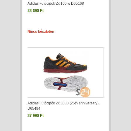
Adidas Futócipők Zx 100 w D65168
23 690 Ft
Nincs készleten
Adidas Futócipők Zx 5000 (25th anniversary)
D65494
37 990 Ft