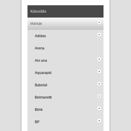
Kiárusítás
Márkák
Adidas
Arena
Ars una
Aquarapid
Babolat
Belmanetti
Blink
BP