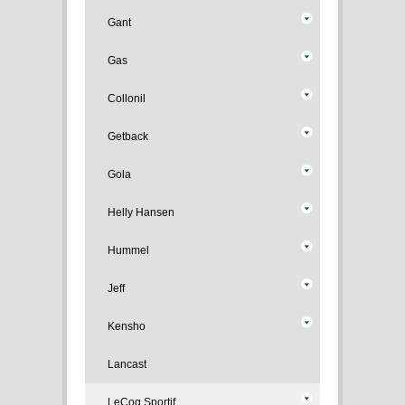
Gant
Gas
Collonil
Getback
Gola
Helly Hansen
Hummel
Jeff
Kensho
Lancast
LeCoq Sportif