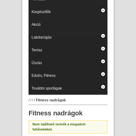
Kiegészítők
Akció
Labdarúgás
Tenisz
Úszás
Edzés, Fitness
További sportágak
/
/
/
/
Fitness nadrágok
Fitness nadrágok
Nem található termék a megadott
feltételekkel.