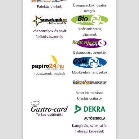
Üvegpalackok, csatos
Pálinkás címkék
üvegek
Bioélelmiszerek,
Vászonképek és saját
vitaminok
fotóból vászonkép
Babaápolás, pelenkák
Mobiltelefon, tartozékok
Irodaszerek, papírok
Motor biztosítások
Utasbiztosítások
Torkos csütörtök!
Kategóriás, szakmai és
hatósági képzések