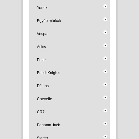
Yonex
Egyéb márkák
Vespa
Asics
Polar
BritishKnights
DJinns
Chevelle
CR7
Panama Jack
Starter