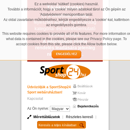
Ez a weboldal 'sütiket' (cookies) használ.
Tájékoztatás!
További a információt, hogy a 'cookie' milyen adatokat tárol az Ön gépén az
'Adatvédelem' menüpontban talál.
Ez a weboldal jelenleg
Az oldal zavartalan működéséhez, kérjük engedélyezze a 'cookie'-kat, kattintson
fejlesztés alatt áll, és kizárólag
az engedélyezés gombra.
kategória- és termékbemutató
This website requires cookies to provide all of its features. For more information o
célokat szolgál.
what data is contained in the cookies, please see our
Privacy Policy page
. To
A weboldalon online
accept cookies from this site, please click the Allow button below.
rendelés leadására jelenleg
nincs lehetőség.
ENGEDÉLYEZ
Beállítások
Üdvözöljük a SportShop24
Sport webáruházban!
Kosár
Kapcsolat
Pénztár
Bejelentkezés
Az Ön nyelve:
Mérettáblázatok
Részletes kereső