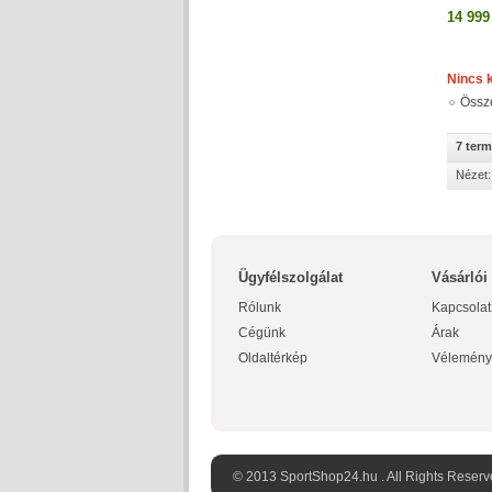
14 999
Nincs 
Össz
7 ter
Nézet:
Ügyfélszolgálat
Vásárlói
Rólunk
Kapcsolat
Cégünk
Árak
Oldaltérkép
Vélemény
© 2013 SportShop24.hu . All Rights Reserv