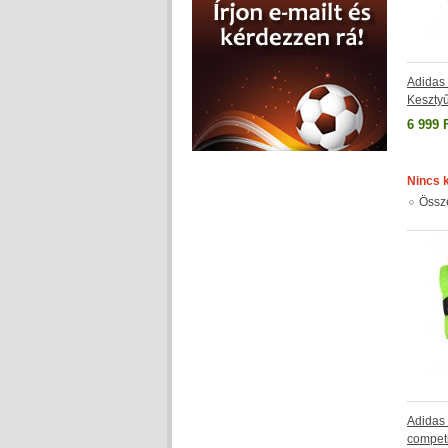
Adidas
Keszty
6 999 
Nincs 
Össz
Adida
compet