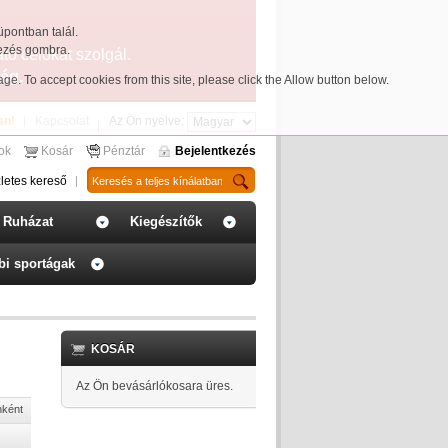
üpontban talál.
yezés gombra.
ató célokat szolgál.
ég.
page
. To accept cookies from this site, please click the Allow button below.
an!
Kapcsolat
Az Ön nyelve:
sok
Kosár
Pénztár
Bejelentkezés
letes kereső
Ruházat
Kiegészítők
bi sportágak
KOSÁR
Az Ön bevásárlókosara üres.
nként