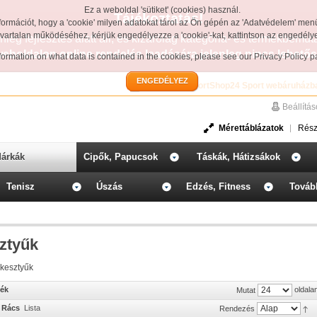
Ez a weboldal 'sütiket' (cookies) használ.
Tájékoztatás!
formációt, hogy a 'cookie' milyen adatokat tárol az Ön gépén az 'Adatvédelem' men
avartalan működéséhez, kérjük engedélyezze a 'cookie'-kat, kattintson az engedél
leg fejlesztés alatt áll, és kizárólag kategória- és termékbemut
weboldalon online rendelés leadására jelenleg nincs lehetős
information on what data is contained in the cookies, please see our
Privacy Policy 
ENGEDÉLYEZ
Üdvözöljük a SportShop24 Sport webáruházb
Beállítá
Mérettáblázatok
Rész
árkák
Cipők, Papucsok
Táskák, Hátizsákok
Tenisz
Úszás
Edzés, Fitness
Továb
ztyűk
 kesztyűk
mék
oldala
Mutat
Rács
Lista
Rendezés