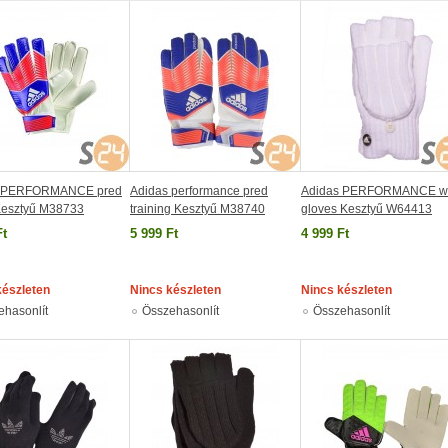
s PERFORMANCE pred
Adidas performance pred
Adidas PERFORMANCE w
 Kesztyű M38733
training Kesztyű M38740
gloves Kesztyű W64413
Ft
5 999 Ft
4 999 Ft
készleten
Nincs készleten
Nincs készleten
ehasonlít
Összehasonlít
Összehasonlít