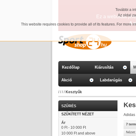
További a in
Az oldal z
Ez a weboldal jelen
A 
This website requires cookies to provide all of its features. For more 
Kezdőlap
Kiárusítás
M
Akció
Labdarúgás
/
/
/
/
Kesztyűk
Kes
SZŰRÉS
SZŰKÍTETT NÉZET
Adidas
Ár
7 ter
0 Ft
-
10 000 Ft
Nézet:
10 000 Ft
and above