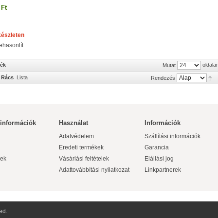
 Ft
készleten
ehasonlít
mék
oldala
Mutat
Rács
Lista
Rendezés
 információk
Használat
Információk
Adatvédelem
Szállítási információk
Eredeti termékek
Garancia
ek
Vásárlási feltételek
Elállási jog
Adattovábbítási nyilatkozat
Linkpartnerek
ed.