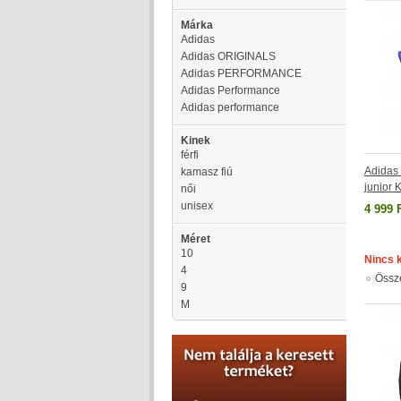
Márka
Adidas
Adidas ORIGINALS
Adidas PERFORMANCE
Adidas Performance
Adidas performance
Kinek
férfi
Adida
kamasz fiú
junior
női
unisex
4 999 
Méret
10
Nincs 
4
Össz
9
M