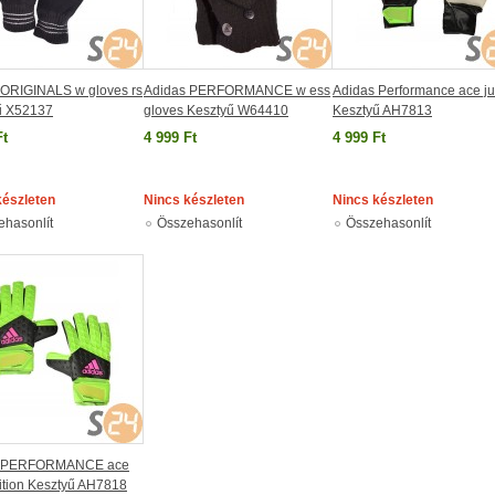
 ORIGINALS w gloves rs
Adidas PERFORMANCE w ess
Adidas Performance ace ju
ű X52137
gloves Kesztyű W64410
Kesztyű AH7813
Ft
4 999 Ft
4 999 Ft
készleten
Nincs készleten
Nincs készleten
ehasonlít
Összehasonlít
Összehasonlít
s PERFORMANCE ace
ition Kesztyű AH7818