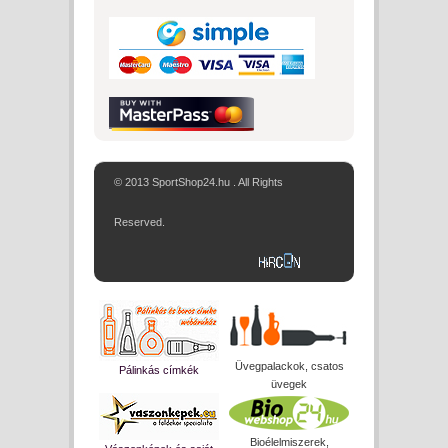
© 2013 SportShop24.hu . All Rights
Reserved.
Üvegpalackok, csatos
Pálinkás címkék
üvegek
Bioélelmiszerek,