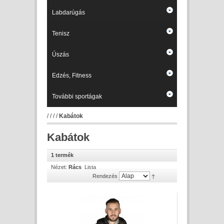
Labdarúgás
Tenisz
Úszás
Edzés, Fitness
További sportágak
/
/
/
/
Kabátok
Kabátok
1 termék
Nézet:
Rács
Lista
Rendezés