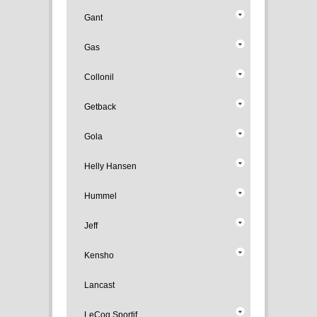
Gant
Gas
Collonil
Getback
Gola
Helly Hansen
Hummel
Jeff
Kensho
Lancast
LeCoq Sportif