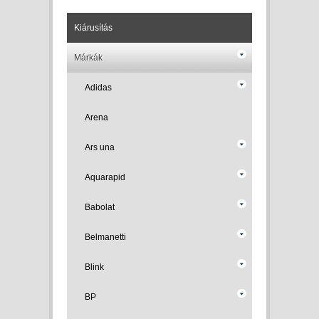
Kiárusítás
Márkák
Adidas
Arena
Ars una
Aquarapid
Babolat
Belmanetti
Blink
BP