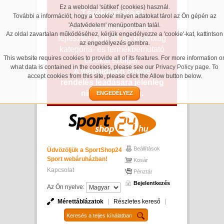
Ez a weboldal 'sütiket' (cookies) használ.
Tájékoztatás!
További a információt, hogy a 'cookie' milyen adatokat tárol az Ön gépén az
'Adatvédelem' menüpontban talál.
Ez a weboldal jelenleg
Az oldal zavartalan működéséhez, kérjük engedélyezze a 'cookie'-kat, kattintson
fejlesztés alatt áll, és kizárólag
az engedélyezés gombra.
kategória- és termékbemutató
This website requires cookies to provide all of its features. For more information o
célokat szolgál.
what data is contained in the cookies, please see our
Privacy Policy page
. To
A weboldalon online
accept cookies from this site, please click the Allow button below.
rendelés leadására jelenleg
nincs lehetőség.
ENGEDÉLYEZ
Beállítások
Üdvözöljük a SportShop24
Sport webáruházban!
Kosár
Kapcsolat
Pénztár
Bejelentkezés
Az Ön nyelve:
Mérettáblázatok
Részletes kereső