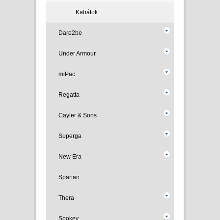
Kabátok
Dare2be
Under Armour
miPac
Regatta
Cayler & Sons
Superga
New Era
Spartan
Thera
Spokey