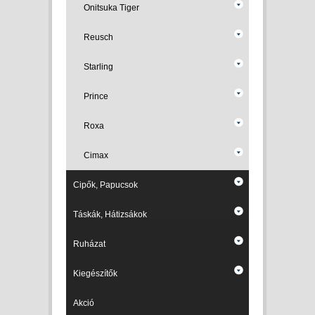
Onitsuka Tiger
Reusch
Starling
Prince
Roxa
Cimax
Cipők, Papucsok
Táskák, Hátizsákok
Ruházat
Kiegészítők
Akció