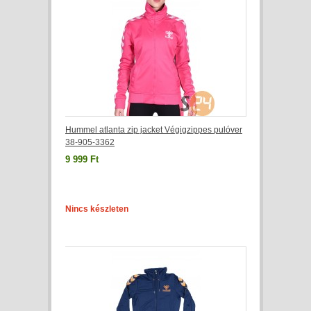
Hummel atlanta zip jacket Végigzippes pulóver
38-905-3362
9 999 Ft
Nincs készleten