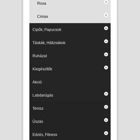
Roxa
Cimax
Cipők, Papucsok
Táskák, Hátizsákok
Ruházat
Kiegészítők
Akció
Labdarúgás
Tenisz
Úszás
Edzés, Fitness