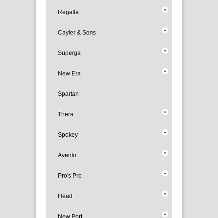
Regatta
Cayler & Sons
Superga
New Era
Spartan
Thera
Spokey
Avento
Pro's Pro
Head
New Port