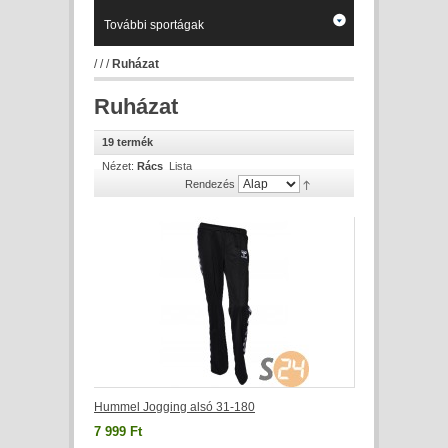
További sportágak
/
/
/
Ruházat
Ruházat
19 termék
Nézet:
Rács
Lista
Rendezés
Hummel Jogging alsó 31-180
7 999 Ft