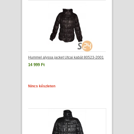
Hummel alyssa jacket Utcai kabát 80523-2001
14 999 Ft
Nincs készleten