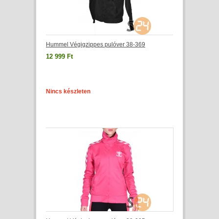
Hummel Végigzippes pulóver 38-369
12 999 Ft
Nincs készleten