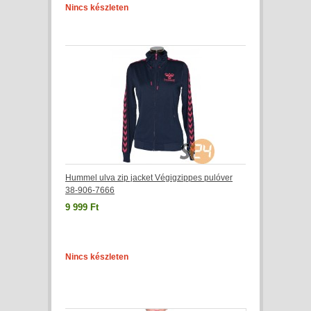
Nincs készleten
Hummel ulva zip jacket Végigzippes pulóver
38-906-7666
9 999 Ft
Nincs készleten