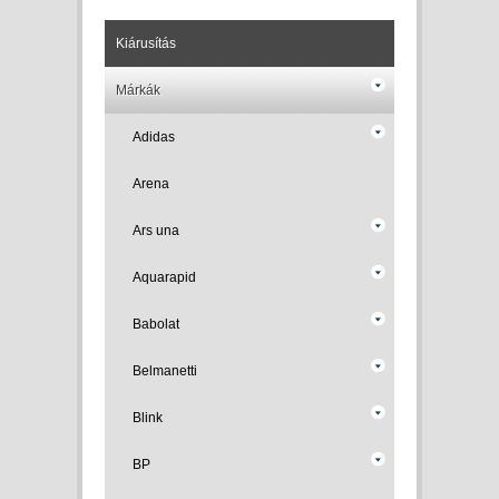
Kiárusítás
Márkák
Adidas
Arena
Ars una
Aquarapid
Babolat
Belmanetti
Blink
BP