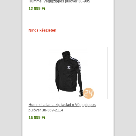
Hummel Végigzippes pulóver 38-905
12 999 Ft
Nincs készleten
Hummel atlanta zip jacket n Végigzippes
pulóver 38-369-2114
16 999 Ft