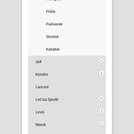
Pólók
Pulóverek
Shortok
Kabátok
Jeff
Kensho
Lancast
LeCoq Sportif
Levis
Maruti