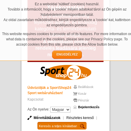
Ez a weboldal 'sütiket' (cookies) használ.
Tájékoztatás!
További a információt, hogy a 'cookie' milyen adatokat tárol az Ön gépén az
'Adatvédelem' menüpontban talál.
Ez a weboldal jelenleg
Az oldal zavartalan működéséhez, kérjük engedélyezze a 'cookie'-kat, kattintson
fejlesztés alatt áll, és kizárólag
az engedélyezés gombra.
kategória- és termékbemutató
This website requires cookies to provide all of its features. For more information o
célokat szolgál.
what data is contained in the cookies, please see our
Privacy Policy page
. To
A weboldalon online
accept cookies from this site, please click the Allow button below.
rendelés leadására jelenleg
nincs lehetőség.
ENGEDÉLYEZ
Beállítások
Üdvözöljük a SportShop24
Sport webáruházban!
Kosár
Kapcsolat
Pénztár
Bejelentkezés
Az Ön nyelve:
Mérettáblázatok
Részletes kereső